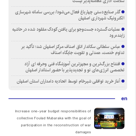
سلامت اداری معامله‌پذیر نیست
گذر صنایع‌دستی چهارباغ فعال می‌شود/ بررسی سامانه شهرسازی
الکترونیک شهرداری اصفهان
عملیات گسترده جست‌وجو برای یافتن کودک مفقود شده در حاشیه
زاینده‌رود
عباس سلطانی سکاندار اتاق اصناف مرکز اصفهان شد؛ تأکید بر
تداوم خدمت، همدلی و تقویت جایگاه اصناف
افتتاح بزرگ‌ترین و مجهزترین آموزشگاه فنی وحرفه ای آزاد
تخصصی انرژی‌های نو و تجدیدپذیر با حضور استاندار اصفهان
آغاز خرید توافقی شیرخام توسط اتحادیه دامداران استان اصفهان
en
Increase one-year budget responsibilities of
collective Foulad Mubaraka with the goal of
participation in the reconstruction of war
damages