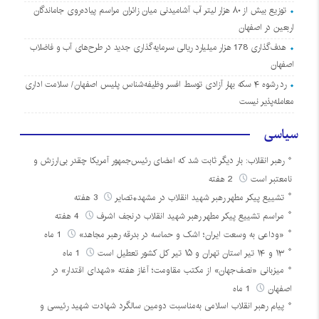
توزیع بیش از ۸۰ هزار لیتر آب آشامیدنی میان زائران مراسم پیاده‌روی جاماندگان
اربعین در اصفهان
هدف‌گذاری 178 هزار میلیارد ریالی سرمایه‌گذاری جدید در طرح‌های آب و فاضلاب
اصفهان
رد رشوه ۴ سکه بهار آزادی توسط افسر وظیفه‌شناس پلیس اصفهان/ سلامت اداری
معامله‌پذیر نیست
سیاسی
رهبر انقلاب: بار دیگر ثابت شد که امضای رئیس‌جمهور آمریکا چقدر بی‌ارزش و
نامعتبر است
2 هفته
تشییع پیکر مطهر رهبر شهید انقلاب در مشهد+تصایر
3 هفته
مراسم تشییع پیکر مطهر رهبر شهید انقلاب درنجف اشرف
4 هفته
«وداعی به وسعت ایران؛ اشک و حماسه در بدرقه رهبر مجاهد»
1 ماه
۱۳ و ۱۴ تیر استان تهران و ۱۵ تیر کل کشور تعطیل است
1 ماه
میزبانی «نصف‌جهان» از مکتب مقاومت؛ آغاز هفته «شهدای اقتدار» در
اصفهان
1 ماه
پیام رهبر انقلاب اسلامی به‌مناسبت دومین سالگرد شهادت شهید رئیسی و