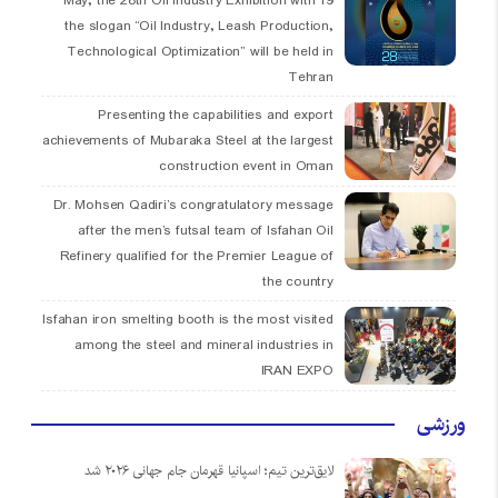
19 May, the 28th Oil Industry Exhibition with
the slogan “Oil Industry, Leash Production,
Technological Optimization” will be held in
Tehran
Presenting the capabilities and export
achievements of Mubaraka Steel at the largest
construction event in Oman
Dr. Mohsen Qadiri’s congratulatory message
after the men’s futsal team of Isfahan Oil
Refinery qualified for the Premier League of
the country
Isfahan iron smelting booth is the most visited
among the steel and mineral industries in
IRAN EXPO
ورزشی
لایق‌ترین تیم؛ اسپانیا قهرمان جام جهانی ۲۰۲۶ شد