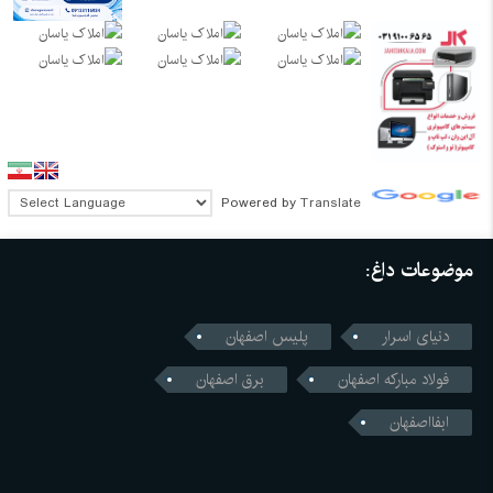
Powered by
Translate
موضوعات داغ:
دنیای اسرار
پلیس اصفهان
فولاد مبارکه اصفهان
برق اصفهان
ابفااصفهان