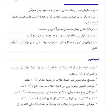
پیام سازمان بسیج رسانه استان اصفهان به مناسبت روز خبرنگار
پیام تبریک سردار سرتیپ پاسدار مجتبی فدا و حجت‌الاسلام والمسلمین رحمت
الله صادقی
خبرنگار؛ صدای بیدار جامعه در مسیر آگاهی و حقیقت
عملیات اجرایی نیروگاه خورشیدی مورچه خورت شروع شده است
افتخارآفرینی تیم جامعه کار و تولید اصفهان در رقابت‌های ملی قرآن کریم کارگران
کشور
سیاسی
رهبر انقلاب: بار دیگر ثابت شد که امضای رئیس‌جمهور آمریکا چقدر بی‌ارزش و
نامعتبر است
2 هفته
تشییع پیکر مطهر رهبر شهید انقلاب در مشهد+تصایر
4 هفته
مراسم تشییع پیکر مطهر رهبر شهید انقلاب درنجف اشرف
1 ماه
«وداعی به وسعت ایران؛ اشک و حماسه در بدرقه رهبر مجاهد»
1 ماه
۱۳ و ۱۴ تیر استان تهران و ۱۵ تیر کل کشور تعطیل است
1 ماه
میزبانی «نصف‌جهان» از مکتب مقاومت؛ آغاز هفته «شهدای اقتدار» در