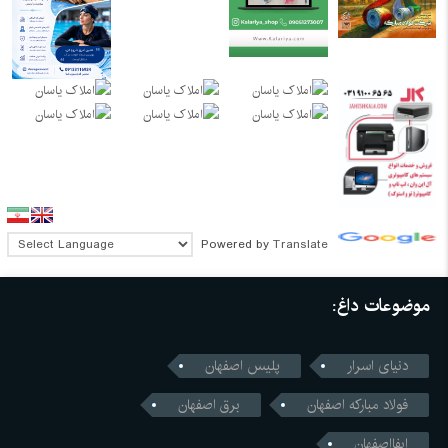
Powered by
Translate
موضوعات داغ:
دنیای اسرار
پلیس اصفهان
فولاد مبارکه اصفهان
برق اصفهان
ابفااصفهان