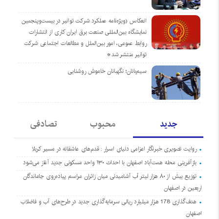
انعکاس (ویژه‌نامه عملکرد شرکت توانیر در بیست‌وپنجمین
نمایشگاه بین‌المللی صنعت برق ایران کاری از انتشارات
روابط عمومی، امور بین‌الملل و مطالعات اجتماعی شرکت
توانیر منتشر شد*
سیم‌بانان؛ نگهبانان خاموش روشنایی
جدید
محبوب
تصادفی
روایت تصویری خبرنگار اعزامی دنیای اسرار : قدم‌های عاشقانه در مسیر کربلا
بازآفرینی محله همت‌آباد اصفهان با احداث ۱۳۰ واحد مسکونی جدید آغاز می‌شود
توزیع بیش از ۸۰ هزار لیتر آب آشامیدنی میان زائران مراسم پیاده‌روی جاماندگان
اربعین در اصفهان
هدف‌گذاری 178 هزار میلیارد ریالی سرمایه‌گذاری جدید در طرح‌های آب و فاضلاب
اصفهان