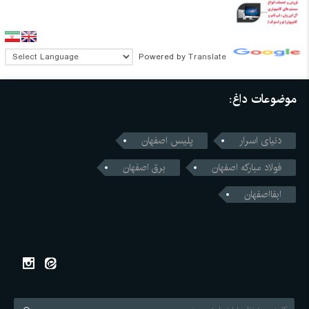
Powered by
Translate
موضوعات داغ:
دنیای اسرار
پلیس اصفهان
فولاد مبارکه اصفهان
برق اصفهان
ابفااصفهان