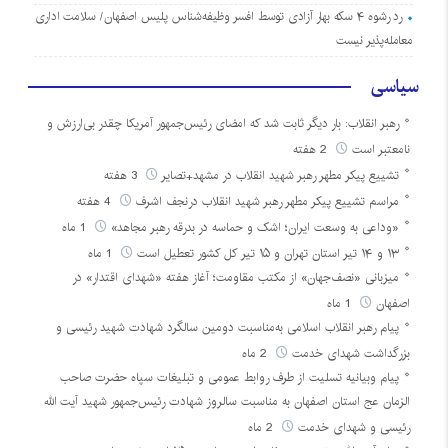
رد رشوه ۴ سکه بهار آزادی توسط افسر وظیفه‌شناس پلیس اصفهان/ سلامت اداری
معامله‌پذیر نیست
سیاسی
رهبر انقلاب: بار دیگر ثابت شد که امضای رئیس‌جمهور آمریکا چقدر بی‌ارزش و
نامعتبر است
2 هفته
تشییع پیکر مطهر رهبر شهید انقلاب در مشهد+تصایر
3 هفته
مراسم تشییع پیکر مطهر رهبر شهید انقلاب درنجف اشرف
4 هفته
«وداعی به وسعت ایران؛ اشک و حماسه در بدرقه رهبر مجاهد»
1 ماه
۱۳ و ۱۴ تیر استان تهران و ۱۵ تیر کل کشور تعطیل است
1 ماه
میزبانی «نصف‌جهان» از مکتب مقاومت؛ آغاز هفته «شهدای اقتدار» در
اصفهان
1 ماه
پیام رهبر انقلاب اسلامی به‌مناسبت دومین سالگرد شهادت شهید رئیسی و
بزرگداشت شهدای خدمت
2 ماه
پیام وبیانیه تسلیت از طرف روابط عمومی و تبلیغات سپاه حضرت صاحب
الزمان عج استان اصفهان به مناسبت سالروز شهادت رئیس‌جمهور شهید آیت الله
رئیسی و شهدای خدمت
2 ماه