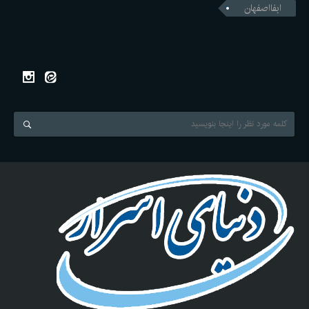
ابفااصفهان