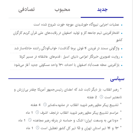
جدید
محبوب
تصادفی
عملیات اجرایی نیروگاه خورشیدی مورچه خورت شروع شده است
افتخارآفرینی تیم جامعه کار و تولید اصفهان در رقابت‌های ملی قرآن کریم کارگران
کشور
واژگونی سمند در فریدن ۴ فوتی برجا گذاشت/ خواب‌آلودگی راننده حادثه‌ساز شد
روایت تصویری خبرنگار اعزامی دنیای اسرار : قدم‌های عاشقانه در مسیر کربلا
بازآفرینی محله همت‌آباد اصفهان با احداث ۱۳۰ واحد مسکونی جدید آغاز می‌شود
سیاسی
رهبر انقلاب: بار دیگر ثابت شد که امضای رئیس‌جمهور آمریکا چقدر بی‌ارزش و
نامعتبر است
2 هفته
تشییع پیکر مطهر رهبر شهید انقلاب در مشهد+تصایر
4 هفته
مراسم تشییع پیکر مطهر رهبر شهید انقلاب درنجف اشرف
1 ماه
«وداعی به وسعت ایران؛ اشک و حماسه در بدرقه رهبر مجاهد»
1 ماه
۱۳ و ۱۴ تیر استان تهران و ۱۵ تیر کل کشور تعطیل است
1 ماه