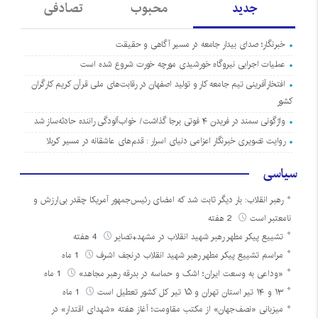
جدید
محبوب
تصادفی
خبرنگار؛ صدای بیدار جامعه در مسیر آگاهی و حقیقت
عملیات اجرایی نیروگاه خورشیدی مورچه خورت شروع شده است
افتخارآفرینی تیم جامعه کار و تولید اصفهان در رقابت‌های ملی قرآن کریم کارگران
کشور
واژگونی سمند در فریدن ۴ فوتی برجا گذاشت/ خواب‌آلودگی راننده حادثه‌ساز شد
روایت تصویری خبرنگار اعزامی دنیای اسرار : قدم‌های عاشقانه در مسیر کربلا
سیاسی
رهبر انقلاب: بار دیگر ثابت شد که امضای رئیس‌جمهور آمریکا چقدر بی‌ارزش و
نامعتبر است
2 هفته
تشییع پیکر مطهر رهبر شهید انقلاب در مشهد+تصایر
4 هفته
مراسم تشییع پیکر مطهر رهبر شهید انقلاب درنجف اشرف
1 ماه
«وداعی به وسعت ایران؛ اشک و حماسه در بدرقه رهبر مجاهد»
1 ماه
۱۳ و ۱۴ تیر استان تهران و ۱۵ تیر کل کشور تعطیل است
1 ماه
میزبانی «نصف‌جهان» از مکتب مقاومت؛ آغاز هفته «شهدای اقتدار» در