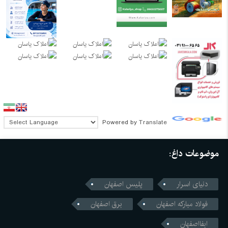
Powered by
Translate
موضوعات داغ:
دنیای اسرار
پلیس اصفهان
فولاد مبارکه اصفهان
برق اصفهان
ابفااصفهان