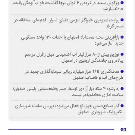
واژگونی سمند در فریدن ۴ فوتی برجا گذاشت/ خواب‌آلودگی راننده
حادثه‌ساز شد
روایت تصویری خبرنگار اعزامی دنیای اسرار : قدم‌های عاشقانه در
مسیر کربلا
بازآفرینی محله همت‌آباد اصفهان با احداث ۱۳۰ واحد مسکونی
جدید آغاز می‌شود
توزیع بیش از ۸۰ هزار لیتر آب آشامیدنی میان زائران مراسم
پیاده‌روی جاماندگان اربعین در اصفهان
هدف‌گذاری 178 هزار میلیارد ریالی سرمایه‌گذاری جدید در
طرح‌های آب و فاضلاب اصفهان
رد رشوه ۴ سکه بهار آزادی توسط افسر وظیفه‌شناس پلیس اصفهان/
سلامت اداری معامله‌پذیر نیست
گذر صنایع‌دستی چهارباغ فعال می‌شود/ بررسی سامانه شهرسازی
الکترونیک شهرداری اصفهان
en