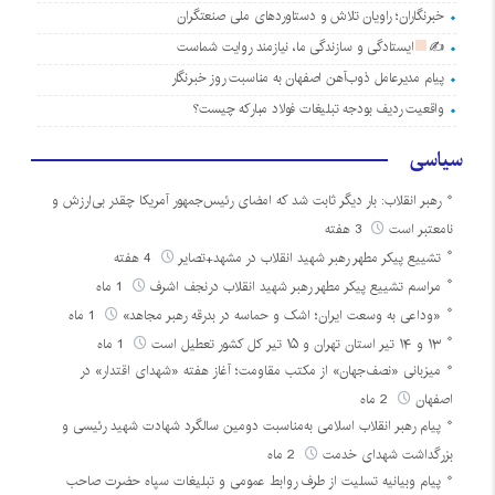
خبرنگاران؛ راویان تلاش و دستاوردهای ملی صنعتگران
✍
ایستادگی و سازندگی ما، نیازمند روایت شماست
پیام مدیرعامل ذوب‌آهن اصفهان به مناسبت روز خبرنگار
واقعیت ردیف بودجه تبلیغات فولاد مبارکه چیست؟
سیاسی
رهبر انقلاب: بار دیگر ثابت شد که امضای رئیس‌جمهور آمریکا چقدر بی‌ارزش و
نامعتبر است
3 هفته
تشییع پیکر مطهر رهبر شهید انقلاب در مشهد+تصایر
4 هفته
مراسم تشییع پیکر مطهر رهبر شهید انقلاب درنجف اشرف
1 ماه
«وداعی به وسعت ایران؛ اشک و حماسه در بدرقه رهبر مجاهد»
1 ماه
۱۳ و ۱۴ تیر استان تهران و ۱۵ تیر کل کشور تعطیل است
1 ماه
میزبانی «نصف‌جهان» از مکتب مقاومت؛ آغاز هفته «شهدای اقتدار» در
اصفهان
2 ماه
پیام رهبر انقلاب اسلامی به‌مناسبت دومین سالگرد شهادت شهید رئیسی و
بزرگداشت شهدای خدمت
2 ماه
پیام وبیانیه تسلیت از طرف روابط عمومی و تبلیغات سپاه حضرت صاحب