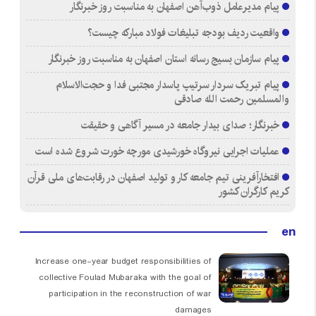
پیام مدیرعامل ذوب‌آهن اصفهان به مناسبت روز خبرنگار
واقعیت ردیف بودجه تبلیغات فولاد مبارکه چیست؟
پیام سازمان بسیج رسانه استان اصفهان به مناسبت روز خبرنگار
پیام تبریک سردار سرتیپ پاسدار مجتبی فدا و حجت‌الاسلام
والمسلمین رحمت الله صادقی
خبرنگار؛ صدای بیدار جامعه در مسیر آگاهی و حقیقت
عملیات اجرایی نیروگاه خورشیدی مورچه خورت شروع شده است
افتخارآفرینی تیم جامعه کار و تولید اصفهان در رقابت‌های ملی قرآن
کریم کارگران کشور
en
Increase one-year budget responsibilities of
collective Foulad Mubaraka with the goal of
participation in the reconstruction of war
damages