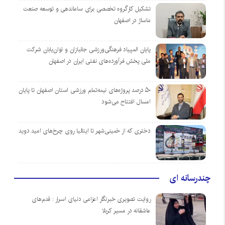
تشکیل کارگروه تخصصی برای ساماندهی و توسعه صنعت
ماساژ در اصفهان
پایان المپیاد فرهنگی‌ورزشی جانبازان و توان‌یابان شرکت
ملی پخش فرآورده‌های نفتی ایران در اصفهان
۵۰ درصد پروژه‌های نیمه‌تمام ورزشی استان اصفهان تا پایان
امسال افتتاح می‌شود
دختری که از خمینی‌شهر تا ایتالیا روی چرخ‌های امید دوید
چندرسانه ای
روایت تصویری خبرنگار اعزامی دنیای اسرار : قدم‌های
عاشقانه در مسیر کربلا