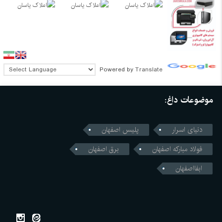
Powered by
Translate
موضوعات داغ:
دنیای اسرار
پلیس اصفهان
فولاد مبارکه اصفهان
برق اصفهان
ابفااصفهان