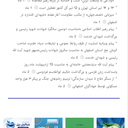
«وداعی به وسعت ایران؛ اشک و حماسه در بدرقه رهبر مجاهد»
1 ماه
۱۳ و ۱۴ تیر استان تهران و ۱۵ تیر کل کشور تعطیل است
1 ماه
میزبانی «نصف‌جهان» از مکتب مقاومت؛ آغاز هفته «شهدای اقتدار» در
اصفهان
1 ماه
پیام رهبر انقلاب اسلامی به‌مناسبت دومین سالگرد شهادت شهید رئیسی و
بزرگداشت شهدای خدمت
2 ماه
پیام وبیانیه تسلیت از طرف روابط عمومی و تبلیغات سپاه حضرت صاحب
الزمان عج استان اصفهان به مناسبت سالروز شهادت رئیس‌جمهور شهید آیت الله
رئیسی و شهدای خدمت
2 ماه
پیام آیت الله سیّدمجتبی خامنه‌ای به مناسبت ۲۵ اردیبهشت ماه، روز
پاسداشت زبان فارسی و بزرگداشت حکیم ابوالقاسم فردوسی
2 ماه
از سنگر دفاع تا میدان سازندگی؛ ترمیم زخم‌های جنگ بر پیکر ۳ هزار واحد
مسکونی توسط جهادگران اصفهانی
2 ماه