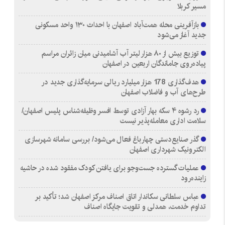
مسیر کربلا
بازآفرینی محله همت‌آباد اصفهان با احداث ۱۳۰ واحد مسکونی
جدید آغاز می‌شود
توزیع بیش از ۸۰ هزار لیتر آب آشامیدنی میان زائران مراسم
پیاده‌روی جاماندگان اربعین در اصفهان
هدف‌گذاری 178 هزار میلیارد ریالی سرمایه‌گذاری جدید در
طرح‌های آب و فاضلاب اصفهان
رد رشوه ۴ سکه بهار آزادی توسط افسر وظیفه‌شناس پلیس اصفهان/
سلامت اداری معامله‌پذیر نیست
گذر صنایع‌دستی چهارباغ فعال می‌شود/ بررسی سامانه شهرسازی
الکترونیک شهرداری اصفهان
عملیات گسترده جست‌وجو برای یافتن کودک مفقود شده در حاشیه
زاینده‌رود
عباس سلطانی سکاندار اتاق اصناف مرکز اصفهان شد؛ تأکید بر
تداوم خدمت، همدلی و تقویت جایگاه اصناف