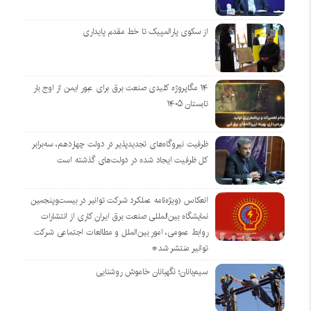
از سکوی پارالمپیک تا خط مقدم پایداری
۱۴ مگاپروژه‌ کلیدی صنعت برق برای عبور ایمن از اوج بار
تابستان ۱۴۰۵
ظرفیت نیروگاه‌های تجدیدپذیر در دولت چهاردهم، سه‌برابر
کل ظرفیت ایجاد شده در دولت‌های گذشته است
انعکاس (ویژه‌نامه عملکرد شرکت توانیر در بیست‌وپنجمین
نمایشگاه بین‌المللی صنعت برق ایران کاری از انتشارات
روابط عمومی، امور بین‌الملل و مطالعات اجتماعی شرکت
توانیر منتشر شد*
سیم‌بانان؛ نگهبانان خاموش روشنایی