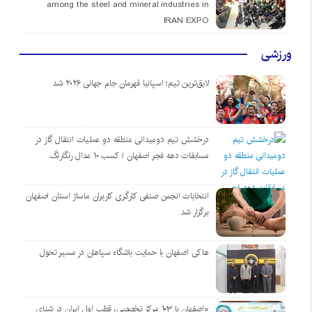
among the steel and mineral industries in
IRAN EXPO
ورزشی
لایق‌ترین تیم؛ اسپانیا قهرمان جام جهانی ۲۰۲۶ شد
درخشش تیم دومیدانی منطقه دو عملیات انتقال گاز در
مسابقات دهه فجر اصفهان / کسب ۱۰ مدال رنگارنگ
انتخابات انجمن صنفی کارگری کاربران ماساژ استان اصفهان
برگزار شد
هاکی اصفهان با حمایت باشگاه سپاهان در مسیر تحول
«اصفهان با ۱۰۳ مرکز تخصصی، قطب اول ایران در شنای