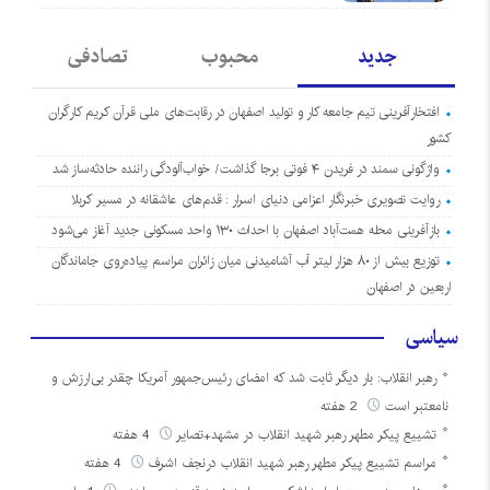
جدید
محبوب
تصادفی
افتخارآفرینی تیم جامعه کار و تولید اصفهان در رقابت‌های ملی قرآن کریم کارگران
کشور
واژگونی سمند در فریدن ۴ فوتی برجا گذاشت/ خواب‌آلودگی راننده حادثه‌ساز شد
روایت تصویری خبرنگار اعزامی دنیای اسرار : قدم‌های عاشقانه در مسیر کربلا
بازآفرینی محله همت‌آباد اصفهان با احداث ۱۳۰ واحد مسکونی جدید آغاز می‌شود
توزیع بیش از ۸۰ هزار لیتر آب آشامیدنی میان زائران مراسم پیاده‌روی جاماندگان
اربعین در اصفهان
سیاسی
رهبر انقلاب: بار دیگر ثابت شد که امضای رئیس‌جمهور آمریکا چقدر بی‌ارزش و
نامعتبر است
2 هفته
تشییع پیکر مطهر رهبر شهید انقلاب در مشهد+تصایر
4 هفته
مراسم تشییع پیکر مطهر رهبر شهید انقلاب درنجف اشرف
4 هفته