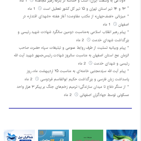
«وداعی به وسعت ایران؛ اشک و حماسه در بدرقه رهبر مجاهد»
1 ماه
۱۳ و ۱۴ تیر استان تهران و ۱۵ تیر کل کشور تعطیل است
1 ماه
میزبانی «نصف‌جهان» از مکتب مقاومت؛ آغاز هفته «شهدای اقتدار» در
اصفهان
1 ماه
پیام رهبر انقلاب اسلامی به‌مناسبت دومین سالگرد شهادت شهید رئیسی و
بزرگداشت شهدای خدمت
2 ماه
پیام وبیانیه تسلیت از طرف روابط عمومی و تبلیغات سپاه حضرت صاحب
الزمان عج استان اصفهان به مناسبت سالروز شهادت رئیس‌جمهور شهید آیت الله
رئیسی و شهدای خدمت
2 ماه
پیام آیت الله سیّدمجتبی خامنه‌ای به مناسبت ۲۵ اردیبهشت ماه، روز
پاسداشت زبان فارسی و بزرگداشت حکیم ابوالقاسم فردوسی
2 ماه
از سنگر دفاع تا میدان سازندگی؛ ترمیم زخم‌های جنگ بر پیکر ۳ هزار واحد
مسکونی توسط جهادگران اصفهانی
2 ماه