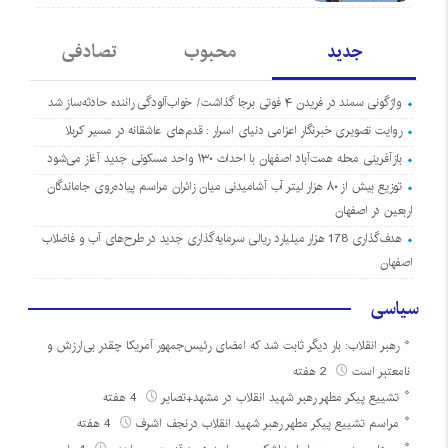
جدید
محبوب
تصادفی
واژگونی سمند در فریدن ۴ فوتی برجا گذاشت/ خواب‌آلودگی راننده حادثه‌ساز شد
روایت تصویری خبرنگار اعزامی دنیای اسرار : قدم‌های عاشقانه در مسیر کربلا
بازآفرینی محله همت‌آباد اصفهان با احداث ۱۳۰ واحد مسکونی جدید آغاز می‌شود
توزیع بیش از ۸۰ هزار لیتر آب آشامیدنی میان زائران مراسم پیاده‌روی جاماندگان
اربعین در اصفهان
هدف‌گذاری 178 هزار میلیارد ریالی سرمایه‌گذاری جدید در طرح‌های آب و فاضلاب
اصفهان
سیاسی
رهبر انقلاب: بار دیگر ثابت شد که امضای رئیس‌جمهور آمریکا چقدر بی‌ارزش و
نامعتبر است
2 هفته
تشییع پیکر مطهر رهبر شهید انقلاب در مشهد+تصایر
4 هفته
مراسم تشییع پیکر مطهر رهبر شهید انقلاب درنجف اشرف
4 هفته