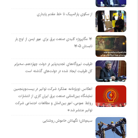
از سکوی پارالمپیک تا خط مقدم پایداری
۱۴ مگاپروژه‌ کلیدی صنعت برق برای عبور ایمن از اوج بار
تابستان ۱۴۰۵
ظرفیت نیروگاه‌های تجدیدپذیر در دولت چهاردهم، سه‌برابر
کل ظرفیت ایجاد شده در دولت‌های گذشته است
انعکاس (ویژه‌نامه عملکرد شرکت توانیر در بیست‌وپنجمین
نمایشگاه بین‌المللی صنعت برق ایران کاری از انتشارات
روابط عمومی، امور بین‌الملل و مطالعات اجتماعی شرکت
توانیر منتشر شد*
سیم‌بانان؛ نگهبانان خاموش روشنایی