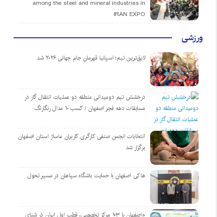
among the steel and mineral industries in
IRAN EXPO
ورزشی
لایق‌ترین تیم؛ اسپانیا قهرمان جام جهانی ۲۰۲۶ شد
درخشش تیم دومیدانی منطقه دو عملیات انتقال گاز در
مسابقات دهه فجر اصفهان / کسب ۱۰ مدال رنگارنگ
انتخابات انجمن صنفی کارگری کاربران ماساژ استان اصفهان
برگزار شد
هاکی اصفهان با حمایت باشگاه سپاهان در مسیر تحول
«اصفهان با ۱۰۳ مرکز تخصصی، قطب اول ایران در شنای