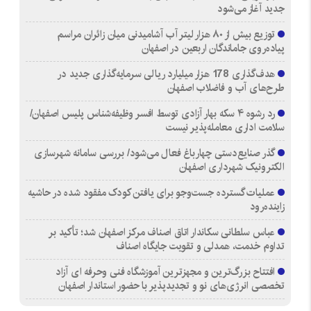
جدید آغاز می‌شود
توزیع بیش از ۸۰ هزار لیتر آب آشامیدنی میان زائران مراسم
پیاده‌روی جاماندگان اربعین در اصفهان
هدف‌گذاری 178 هزار میلیارد ریالی سرمایه‌گذاری جدید در
طرح‌های آب و فاضلاب اصفهان
رد رشوه ۴ سکه بهار آزادی توسط افسر وظیفه‌شناس پلیس اصفهان/
سلامت اداری معامله‌پذیر نیست
گذر صنایع‌دستی چهارباغ فعال می‌شود/ بررسی سامانه شهرسازی
الکترونیک شهرداری اصفهان
عملیات گسترده جست‌وجو برای یافتن کودک مفقود شده در حاشیه
زاینده‌رود
عباس سلطانی سکاندار اتاق اصناف مرکز اصفهان شد؛ تأکید بر
تداوم خدمت، همدلی و تقویت جایگاه اصناف
افتتاح بزرگ‌ترین و مجهزترین آموزشگاه فنی وحرفه ای آزاد
تخصصی انرژی‌های نو و تجدیدپذیر با حضور استاندار اصفهان