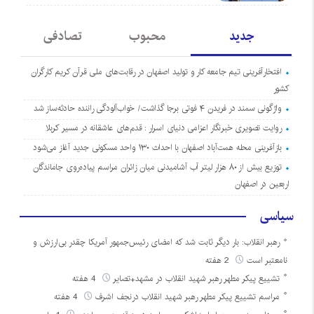
جدید
محبوب
تصادفی
افتخارآفرینی تیم جامعه کار و تولید اصفهان در رقابت‌های ملی قرآن کریم کارگران
کشور
واژگونی سمند در فریدن ۴ فوتی برجا گذاشت/ خواب‌آلودگی راننده حادثه‌ساز شد
روایت تصویری خبرنگار اعزامی دنیای اسرار : قدم‌های عاشقانه در مسیر کربلا
بازآفرینی محله همت‌آباد اصفهان با احداث ۱۳۰ واحد مسکونی جدید آغاز می‌شود
توزیع بیش از ۸۰ هزار لیتر آب آشامیدنی میان زائران مراسم پیاده‌روی جاماندگان
اربعین در اصفهان
سیاسی
رهبر انقلاب: بار دیگر ثابت شد که امضای رئیس‌جمهور آمریکا چقدر بی‌ارزش و
نامعتبر است
2 هفته
تشییع پیکر مطهر رهبر شهید انقلاب در مشهد+تصایر
4 هفته
مراسم تشییع پیکر مطهر رهبر شهید انقلاب درنجف اشرف
4 هفته