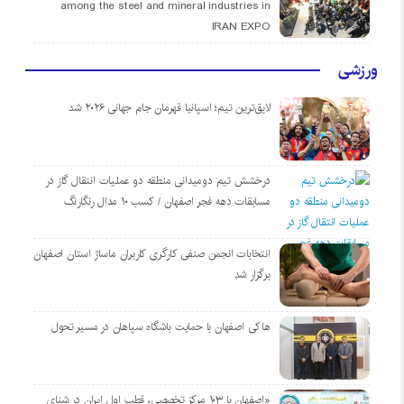
among the steel and mineral industries in
IRAN EXPO
ورزشی
لایق‌ترین تیم؛ اسپانیا قهرمان جام جهانی ۲۰۲۶ شد
درخشش تیم دومیدانی منطقه دو عملیات انتقال گاز در
مسابقات دهه فجر اصفهان / کسب ۱۰ مدال رنگارنگ
انتخابات انجمن صنفی کارگری کاربران ماساژ استان اصفهان
برگزار شد
هاکی اصفهان با حمایت باشگاه سپاهان در مسیر تحول
«اصفهان با ۱۰۳ مرکز تخصصی، قطب اول ایران در شنای