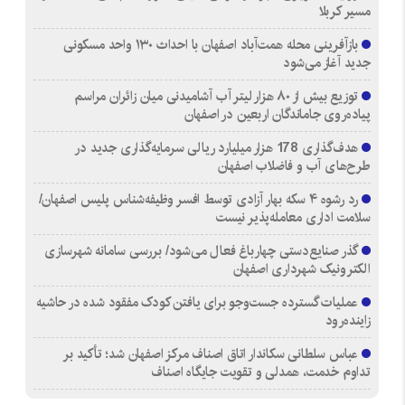
مسیر کربلا
بازآفرینی محله همت‌آباد اصفهان با احداث ۱۳۰ واحد مسکونی
جدید آغاز می‌شود
توزیع بیش از ۸۰ هزار لیتر آب آشامیدنی میان زائران مراسم
پیاده‌روی جاماندگان اربعین در اصفهان
هدف‌گذاری 178 هزار میلیارد ریالی سرمایه‌گذاری جدید در
طرح‌های آب و فاضلاب اصفهان
رد رشوه ۴ سکه بهار آزادی توسط افسر وظیفه‌شناس پلیس اصفهان/
سلامت اداری معامله‌پذیر نیست
گذر صنایع‌دستی چهارباغ فعال می‌شود/ بررسی سامانه شهرسازی
الکترونیک شهرداری اصفهان
عملیات گسترده جست‌وجو برای یافتن کودک مفقود شده در حاشیه
زاینده‌رود
عباس سلطانی سکاندار اتاق اصناف مرکز اصفهان شد؛ تأکید بر
تداوم خدمت، همدلی و تقویت جایگاه اصناف