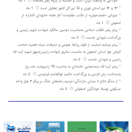
«وداعی به وسعت ایران؛ اشک و حماسه در بدرقه رهبر مجاهد»
1 ماه
۱۳ و ۱۴ تیر استان تهران و ۱۵ تیر کل کشور تعطیل است
1 ماه
میزبانی «نصف‌جهان» از مکتب مقاومت؛ آغاز هفته «شهدای اقتدار» در
اصفهان
1 ماه
پیام رهبر انقلاب اسلامی به‌مناسبت دومین سالگرد شهادت شهید رئیسی و
بزرگداشت شهدای خدمت
2 ماه
پیام وبیانیه تسلیت از طرف روابط عمومی و تبلیغات سپاه حضرت صاحب
الزمان عج استان اصفهان به مناسبت سالروز شهادت رئیس‌جمهور شهید آیت الله
رئیسی و شهدای خدمت
2 ماه
پیام آیت الله سیّدمجتبی خامنه‌ای به مناسبت ۲۵ اردیبهشت ماه، روز
پاسداشت زبان فارسی و بزرگداشت حکیم ابوالقاسم فردوسی
2 ماه
از سنگر دفاع تا میدان سازندگی؛ ترمیم زخم‌های جنگ بر پیکر ۳ هزار واحد
مسکونی توسط جهادگران اصفهانی
2 ماه