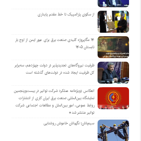
از سکوی پارالمپیک تا خط مقدم پایداری
۱۴ مگاپروژه‌ کلیدی صنعت برق برای عبور ایمن از اوج بار
تابستان ۱۴۰۵
ظرفیت نیروگاه‌های تجدیدپذیر در دولت چهاردهم، سه‌برابر
کل ظرفیت ایجاد شده در دولت‌های گذشته است
انعکاس (ویژه‌نامه عملکرد شرکت توانیر در بیست‌وپنجمین
نمایشگاه بین‌المللی صنعت برق ایران کاری از انتشارات
روابط عمومی، امور بین‌الملل و مطالعات اجتماعی شرکت
توانیر منتشر شد*
سیم‌بانان؛ نگهبانان خاموش روشنایی