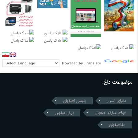
Powered by
Translate
موضوعات داغ:
دنیای اسرار
پلیس اصفهان
فولاد مبارکه اصفهان
برق اصفهان
ابفااصفهان