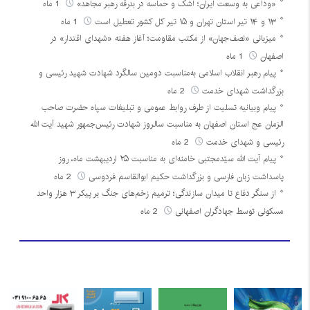
«وداعی به وسعت ایران؛ اشک و حماسه در بدرقه رهبر مجاهد»
1 ماه
۱۳ و ۱۴ تیر استان تهران و ۱۵ تیر کل کشور تعطیل است
1 ماه
میزبانی «نصف‌جهان» از مکتب مقاومت؛ آغاز هفته «شهدای اقتدار» در
اصفهان
1 ماه
پیام رهبر انقلاب اسلامی به‌مناسبت دومین سالگرد شهادت شهید رئیسی و
بزرگداشت شهدای خدمت
2 ماه
پیام وبیانیه تسلیت از طرف روابط عمومی و تبلیغات سپاه حضرت صاحب
الزمان عج استان اصفهان به مناسبت سالروز شهادت رئیس‌جمهور شهید آیت الله
رئیسی و شهدای خدمت
2 ماه
پیام آیت الله سیّدمجتبی خامنه‌ای به مناسبت ۲۵ اردیبهشت ماه، روز
پاسداشت زبان فارسی و بزرگداشت حکیم ابوالقاسم فردوسی
2 ماه
از سنگر دفاع تا میدان سازندگی؛ ترمیم زخم‌های جنگ بر پیکر ۳ هزار واحد
مسکونی توسط جهادگران اصفهانی
2 ماه