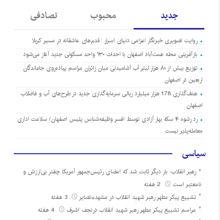
جدید
محبوب
تصادفی
روایت تصویری خبرنگار اعزامی دنیای اسرار : قدم‌های عاشقانه در مسیر کربلا
بازآفرینی محله همت‌آباد اصفهان با احداث ۱۳۰ واحد مسکونی جدید آغاز می‌شود
توزیع بیش از ۸۰ هزار لیتر آب آشامیدنی میان زائران مراسم پیاده‌روی جاماندگان
اربعین در اصفهان
هدف‌گذاری 178 هزار میلیارد ریالی سرمایه‌گذاری جدید در طرح‌های آب و فاضلاب
اصفهان
رد رشوه ۴ سکه بهار آزادی توسط افسر وظیفه‌شناس پلیس اصفهان/ سلامت اداری
معامله‌پذیر نیست
سیاسی
رهبر انقلاب: بار دیگر ثابت شد که امضای رئیس‌جمهور آمریکا چقدر بی‌ارزش و
نامعتبر است
2 هفته
تشییع پیکر مطهر رهبر شهید انقلاب در مشهد+تصایر
3 هفته
مراسم تشییع پیکر مطهر رهبر شهید انقلاب درنجف اشرف
4 هفته