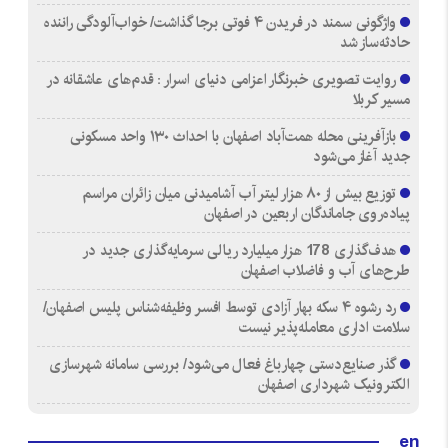
واژگونی سمند در فریدن ۴ فوتی برجا گذاشت/ خواب‌آلودگی راننده
حادثه‌ساز شد
روایت تصویری خبرنگار اعزامی دنیای اسرار : قدم‌های عاشقانه در
مسیر کربلا
بازآفرینی محله همت‌آباد اصفهان با احداث ۱۳۰ واحد مسکونی
جدید آغاز می‌شود
توزیع بیش از ۸۰ هزار لیتر آب آشامیدنی میان زائران مراسم
پیاده‌روی جاماندگان اربعین در اصفهان
هدف‌گذاری 178 هزار میلیارد ریالی سرمایه‌گذاری جدید در
طرح‌های آب و فاضلاب اصفهان
رد رشوه ۴ سکه بهار آزادی توسط افسر وظیفه‌شناس پلیس اصفهان/
سلامت اداری معامله‌پذیر نیست
گذر صنایع‌دستی چهارباغ فعال می‌شود/ بررسی سامانه شهرسازی
الکترونیک شهرداری اصفهان
en