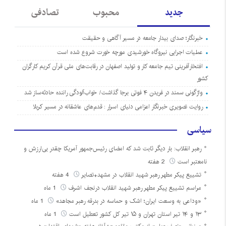
جدید
محبوب
تصادفی
خبرنگار؛ صدای بیدار جامعه در مسیر آگاهی و حقیقت
عملیات اجرایی نیروگاه خورشیدی مورچه خورت شروع شده است
افتخارآفرینی تیم جامعه کار و تولید اصفهان در رقابت‌های ملی قرآن کریم کارگران
کشور
واژگونی سمند در فریدن ۴ فوتی برجا گذاشت/ خواب‌آلودگی راننده حادثه‌ساز شد
روایت تصویری خبرنگار اعزامی دنیای اسرار : قدم‌های عاشقانه در مسیر کربلا
سیاسی
رهبر انقلاب: بار دیگر ثابت شد که امضای رئیس‌جمهور آمریکا چقدر بی‌ارزش و
نامعتبر است
2 هفته
تشییع پیکر مطهر رهبر شهید انقلاب در مشهد+تصایر
4 هفته
مراسم تشییع پیکر مطهر رهبر شهید انقلاب درنجف اشرف
1 ماه
«وداعی به وسعت ایران؛ اشک و حماسه در بدرقه رهبر مجاهد»
1 ماه
۱۳ و ۱۴ تیر استان تهران و ۱۵ تیر کل کشور تعطیل است
1 ماه