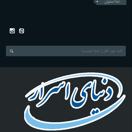
ابفااصفهان