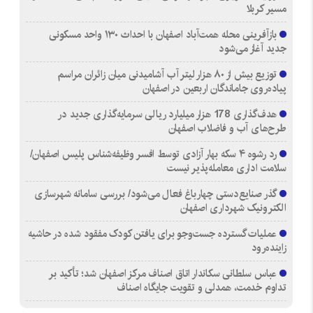
مسیر کربلا
بازآفرینی محله همت‌آباد اصفهان با احداث ۱۳۰ واحد مسکونی
جدید آغاز می‌شود
توزیع بیش از ۸۰ هزار لیتر آب آشامیدنی میان زائران مراسم
پیاده‌روی جاماندگان اربعین در اصفهان
هدف‌گذاری 178 هزار میلیارد ریالی سرمایه‌گذاری جدید در
طرح‌های آب و فاضلاب اصفهان
رد رشوه ۴ سکه بهار آزادی توسط افسر وظیفه‌شناس پلیس اصفهان/
سلامت اداری معامله‌پذیر نیست
گذر صنایع‌دستی چهارباغ فعال می‌شود/ بررسی سامانه شهرسازی
الکترونیک شهرداری اصفهان
عملیات گسترده جست‌وجو برای یافتن کودک مفقود شده در حاشیه
زاینده‌رود
عباس سلطانی سکاندار اتاق اصناف مرکز اصفهان شد؛ تأکید بر
تداوم خدمت، همدلی و تقویت جایگاه اصناف