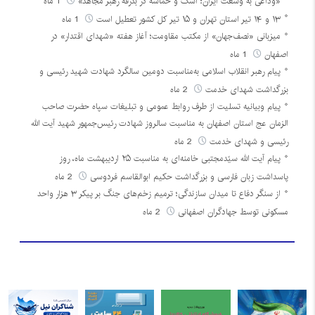
«وداعی به وسعت ایران؛ اشک و حماسه در بدرقه رهبر مجاهد»
1 ماه
۱۳ و ۱۴ تیر استان تهران و ۱۵ تیر کل کشور تعطیل است
1 ماه
میزبانی «نصف‌جهان» از مکتب مقاومت؛ آغاز هفته «شهدای اقتدار» در
اصفهان
1 ماه
پیام رهبر انقلاب اسلامی به‌مناسبت دومین سالگرد شهادت شهید رئیسی و
بزرگداشت شهدای خدمت
2 ماه
پیام وبیانیه تسلیت از طرف روابط عمومی و تبلیغات سپاه حضرت صاحب
الزمان عج استان اصفهان به مناسبت سالروز شهادت رئیس‌جمهور شهید آیت الله
رئیسی و شهدای خدمت
2 ماه
پیام آیت الله سیّدمجتبی خامنه‌ای به مناسبت ۲۵ اردیبهشت ماه، روز
پاسداشت زبان فارسی و بزرگداشت حکیم ابوالقاسم فردوسی
2 ماه
از سنگر دفاع تا میدان سازندگی؛ ترمیم زخم‌های جنگ بر پیکر ۳ هزار واحد
مسکونی توسط جهادگران اصفهانی
2 ماه