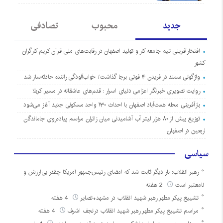
جدید
محبوب
تصادفی
افتخارآفرینی تیم جامعه کار و تولید اصفهان در رقابت‌های ملی قرآن کریم کارگران
کشور
واژگونی سمند در فریدن ۴ فوتی برجا گذاشت/ خواب‌آلودگی راننده حادثه‌ساز شد
روایت تصویری خبرنگار اعزامی دنیای اسرار : قدم‌های عاشقانه در مسیر کربلا
بازآفرینی محله همت‌آباد اصفهان با احداث ۱۳۰ واحد مسکونی جدید آغاز می‌شود
توزیع بیش از ۸۰ هزار لیتر آب آشامیدنی میان زائران مراسم پیاده‌روی جاماندگان
اربعین در اصفهان
سیاسی
رهبر انقلاب: بار دیگر ثابت شد که امضای رئیس‌جمهور آمریکا چقدر بی‌ارزش و
نامعتبر است
2 هفته
تشییع پیکر مطهر رهبر شهید انقلاب در مشهد+تصایر
4 هفته
مراسم تشییع پیکر مطهر رهبر شهید انقلاب درنجف اشرف
4 هفته