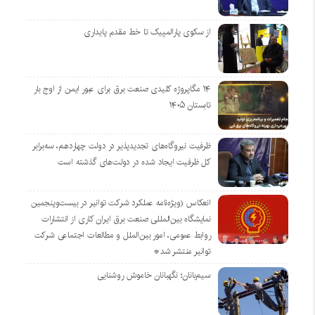
از سکوی پارالمپیک تا خط مقدم پایداری
۱۴ مگاپروژه‌ کلیدی صنعت برق برای عبور ایمن از اوج بار
تابستان ۱۴۰۵
ظرفیت نیروگاه‌های تجدیدپذیر در دولت چهاردهم، سه‌برابر
کل ظرفیت ایجاد شده در دولت‌های گذشته است
انعکاس (ویژه‌نامه عملکرد شرکت توانیر در بیست‌وپنجمین
نمایشگاه بین‌المللی صنعت برق ایران کاری از انتشارات
روابط عمومی، امور بین‌الملل و مطالعات اجتماعی شرکت
توانیر منتشر شد*
سیم‌بانان؛ نگهبانان خاموش روشنایی