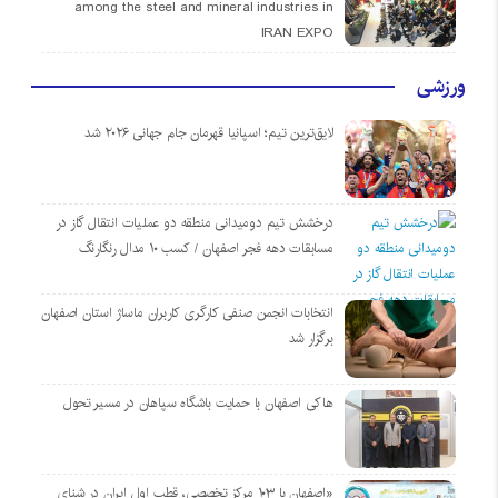
among the steel and mineral industries in
IRAN EXPO
ورزشی
لایق‌ترین تیم؛ اسپانیا قهرمان جام جهانی ۲۰۲۶ شد
درخشش تیم دومیدانی منطقه دو عملیات انتقال گاز در
مسابقات دهه فجر اصفهان / کسب ۱۰ مدال رنگارنگ
انتخابات انجمن صنفی کارگری کاربران ماساژ استان اصفهان
برگزار شد
هاکی اصفهان با حمایت باشگاه سپاهان در مسیر تحول
«اصفهان با ۱۰۳ مرکز تخصصی، قطب اول ایران در شنای