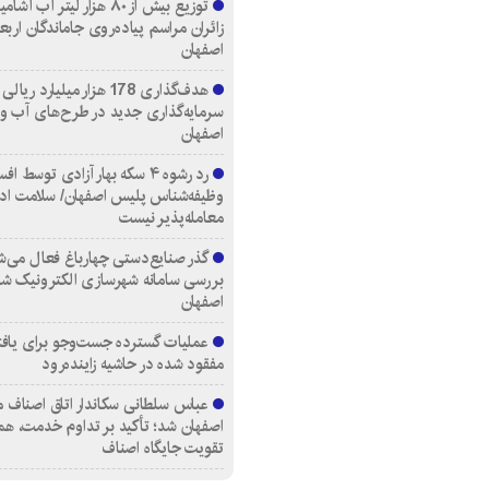
توزیع بیش از ۸۰ هزار لیتر آب
زائران مراسم پیاده‌روی جاماندگان اربع
اصفهان
هدف‌گذاری 178 هزار میلیارد ریالی
سرمایه‌گذاری جدید در طرح‌های آب و
اصفهان
رد رشوه ۴ سکه بهار آزادی توسط اف
وظیفه‌شناس پلیس اصفهان/ سلامت اد
معامله‌پذیر نیست
گذر صنایع‌دستی چهارباغ فعال می‌ش
بررسی سامانه شهرسازی الکترونیک ش
اصفهان
عملیات گسترده جست‌وجو برای یاف
مفقود شده در حاشیه زاینده‌رود
عباس سلطانی سکاندار اتاق اصناف م
اصفهان شد؛ تأکید بر تداوم خدمت، هم
تقویت جایگاه اصناف