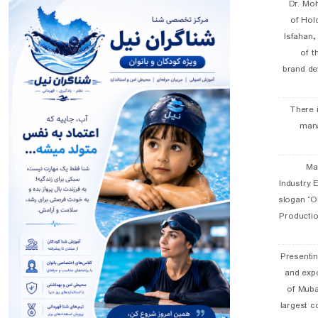
Dr. Mo
of Hol
Isfahan
of t
brand de
There 
man
19 
Industry E
slogan “Oi
Productio
Presentin
and exp
of Muba
largest c