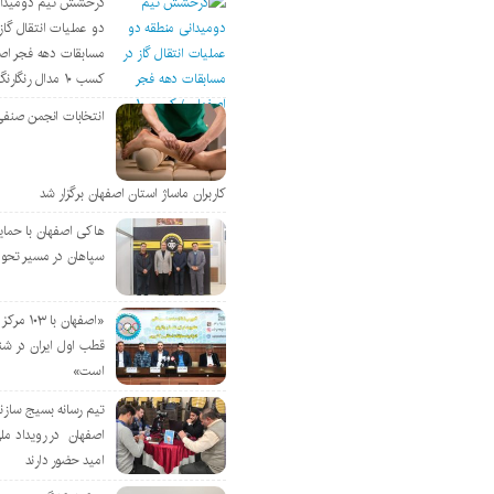
درخشش تیم دومیدان
دو عملیات انتقال گاز 
مسابقات دهه فجر اص
کسب ۱۰ مدال رنگارنگ
انتخابات انجمن صنفی
کاربران ماساژ استان اصفهان برگزار شد
هاکی اصفهان با حمای
سپاهان در مسیر تحو
«اصفهان با 
قطب اول ایران در شن
است»
تیم رسانه بسیج سازن
اصفهان در رویداد مل
امید حضور دارند