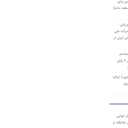
ی برای
نعت ماساژ
‌ورزشی
ن شرکت ملی
ی ایران در
مه‌تمام
ا پایان
 تا ایتالیا
وید
ر اعزامی
 عاشقانه در