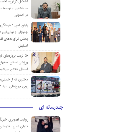
تشکیل کارگروه تخصص
ساماندهی و توسعه ص
در اصفهان
پایان المپیاد فرهنگی
جانبازان و توان‌یابا
پخش فرآورده‌های نفت
اصفهان
۵۰ درصد پروژه‌های نی
ورزشی استان اصفهان ت
امسال افتتاح می‌شود
دختری که از خمینی‌شهر
روی چرخ‌های امید د
چندرسانه ای
روایت تصویری خبرنگا
دنیای اسرار : قدم‌های