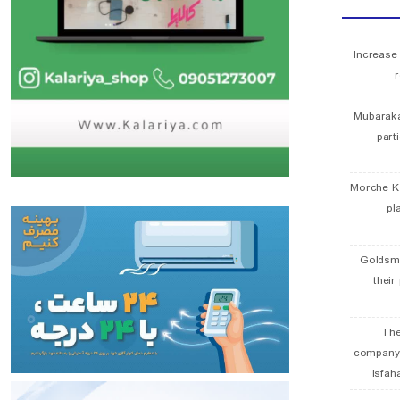
Increase
r
Mubaraka
part
Morche K
pl
Goldsmi
their
The
company
Isfah