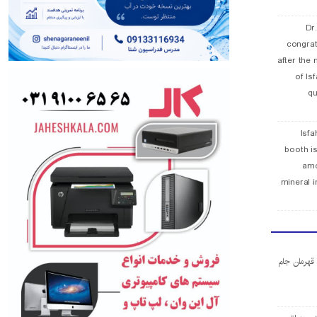
Dr
congra
after the 
of Is
qu
Isfa
booth is
amo
mineral i
ا قهرمان جام