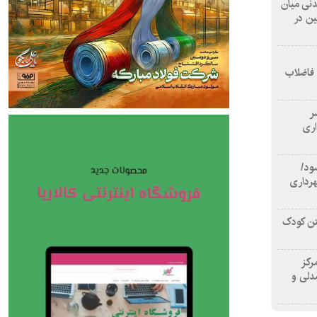
 آشامیدنی میان
ین در
 فاضلاب
سر
اری
ود/
هرداری
تن کودک
رکز
دلی و