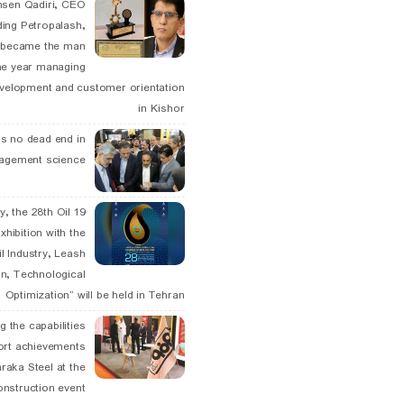
hsen Qadiri, CEO
ding Petropalash,
, became the man
he year managing
velopment and customer orientation
in Kishor
is no dead end in
agement science
May, the 28th Oil
xhibition with the
l Industry, Leash
n, Technological
Optimization” will be held in Tehran
g the capabilities
ort achievements
raka Steel at the
onstruction event