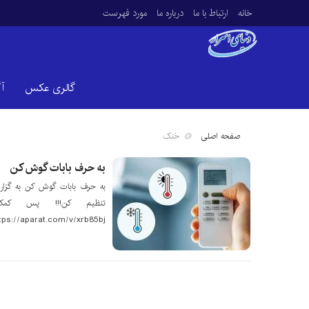
خانه
ارتباط با ما
درباره ما
مورد فهرست
گالری عکس
آ
صفحه اصلی
خنک
به حرف بابات گوش کن
تنظیم کن!!! پس کم
tps://aparat.com/v/xrb85bj