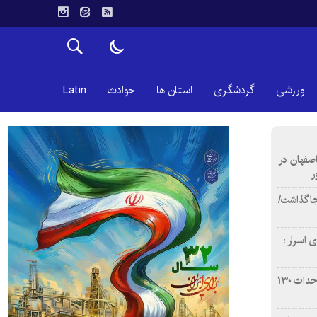
ورزشی
گردشگری
استان ها
حوادث
Latin
اصفهان در
ر
دن ۴ فوتی برجا گذاشت/
 اسرار :
بازآفرینی محله همت‌آباد اصفهان با احداث ۱۳۰