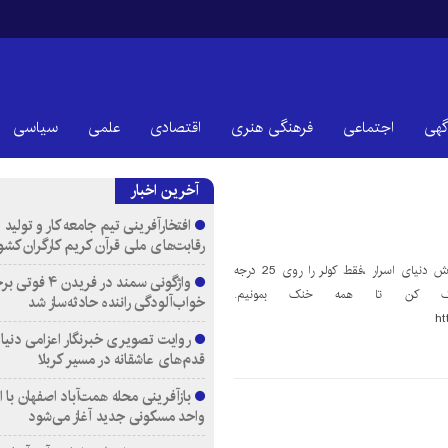
گهی
اجتماعی
فرهنگی هنری
اقتصادی
علمی
سیاسی
آخرین اخبار
افتخارآفرینی تیم جامعه کار و تولید 
رقابت‌های ملی قرآن کریم کارگران کشو
به حرف بابات گوش کن به گزارش دنیای اسرار ،فقط کولر را روی 25 درجه
واژگونی سمند در فری
ک کن تا همه خنک بمونیم.
خواب‌آلودگی راننده حادثه‌ساز شد
ht
روایت تصویری خبرنگار اعزامی دنیای
قدم‌های عاشقانه در مسیر کربلا
واحد مسکونی جدید آغاز می‌شود