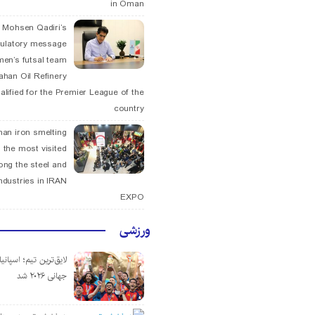
in Oman
. Mohsen Qadiri’s
tulatory message
men’s futsal team
fahan Oil Refinery
alified for the Premier League of the
country
han iron smelting
 the most visited
ng the steel and
ndustries in IRAN
EXPO
ورزشی
لایق‌ترین تیم؛ اسپانی
جهانی ۲۰۲۶ شد