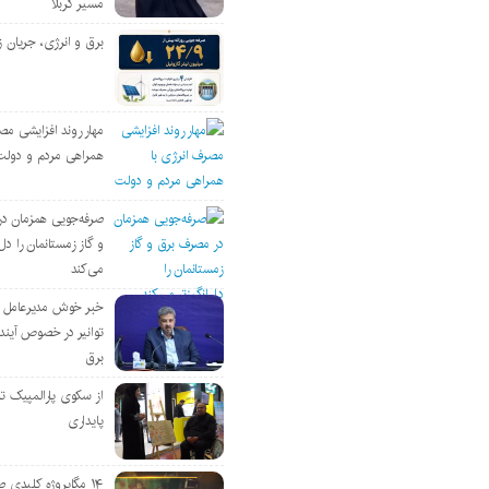
مسیر کربلا
برق و انرژی، جریان ز
مهار روند افزایشی مص
همراهی مردم و دولت
صرفه‌جویی همزمان د
و گاز زمستانمان را دل‌
می‌کند
خبر خوش مدیرعامل
توانیر در خصوص آین
برق
از سکوی پارالمپیک ت
پایداری
۱۴ مگاپروژه‌ کلیدی