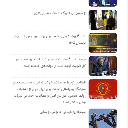
از سکوی پارالمپیک تا خط مقدم پایداری
۱۴ مگاپروژه‌ کلیدی صنعت برق برای عبور ایمن از اوج بار
تابستان ۱۴۰۵
ظرفیت نیروگاه‌های تجدیدپذیر در دولت چهاردهم، سه‌برابر
کل ظرفیت ایجاد شده در دولت‌های گذشته است
انعکاس (ویژه‌نامه عملکرد شرکت توانیر در بیست‌وپنجمین
نمایشگاه بین‌المللی صنعت برق ایران کاری از انتشارات
روابط عمومی، امور بین‌الملل و مطالعات اجتماعی شرکت
توانیر منتشر شد*
سیم‌بانان؛ نگهبانان خاموش روشنایی