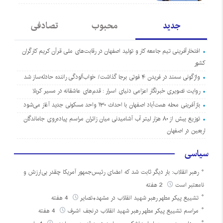
جدید
محبوب
تصادفی
افتخارآفرینی تیم جامعه کار و تولید اصفهان در رقابت‌های ملی قرآن کریم کارگران
کشور
واژگونی سمند در فریدن ۴ فوتی برجا گذاشت/ خواب‌آلودگی راننده حادثه‌ساز شد
روایت تصویری خبرنگار اعزامی دنیای اسرار : قدم‌های عاشقانه در مسیر کربلا
بازآفرینی محله همت‌آباد اصفهان با احداث ۱۳۰ واحد مسکونی جدید آغاز می‌شود
توزیع بیش از ۸۰ هزار لیتر آب آشامیدنی میان زائران مراسم پیاده‌روی جاماندگان
اربعین در اصفهان
سیاسی
رهبر انقلاب: بار دیگر ثابت شد که امضای رئیس‌جمهور آمریکا چقدر بی‌ارزش و
نامعتبر است
2 هفته
تشییع پیکر مطهر رهبر شهید انقلاب در مشهد+تصایر
4 هفته
مراسم تشییع پیکر مطهر رهبر شهید انقلاب درنجف اشرف
4 هفته