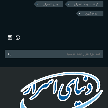
فولاد مبارکه اصفهان
برق اصفهان
ابفااصفهان