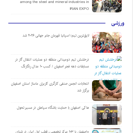
among the steel and mineral industries in
IRAN EXPO
ورزشی
لایق‌ترین تیم؛ اسپانیا قهرمان جام جهانی ۲۰۲۶ شد
درخشش تیم دومیدانی منطقه دو عملیات انتقال گاز در
مسابقات دهه فجر اصفهان / کسب ۱۰ مدال رنگارنگ
انتخابات انجمن صنفی کارگری کاربران ماساژ استان اصفهان
برگزار شد
هاکی اصفهان با حمایت باشگاه سپاهان در مسیر تحول
«اصفهان با ۱۰۳ مرکز تخصصی، قطب اول ایران در شنای