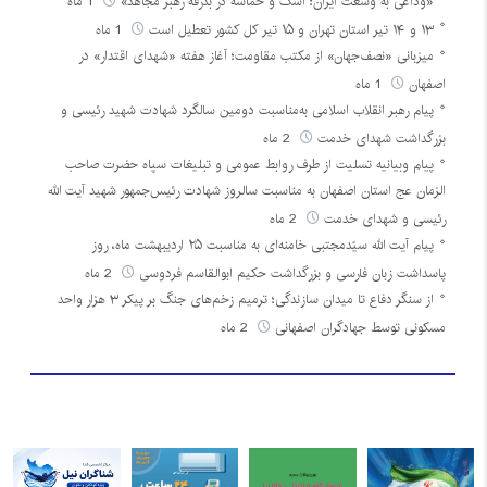
«وداعی به وسعت ایران؛ اشک و حماسه در بدرقه رهبر مجاهد»
1 ماه
۱۳ و ۱۴ تیر استان تهران و ۱۵ تیر کل کشور تعطیل است
1 ماه
میزبانی «نصف‌جهان» از مکتب مقاومت؛ آغاز هفته «شهدای اقتدار» در
اصفهان
1 ماه
پیام رهبر انقلاب اسلامی به‌مناسبت دومین سالگرد شهادت شهید رئیسی و
بزرگداشت شهدای خدمت
2 ماه
پیام وبیانیه تسلیت از طرف روابط عمومی و تبلیغات سپاه حضرت صاحب
الزمان عج استان اصفهان به مناسبت سالروز شهادت رئیس‌جمهور شهید آیت الله
رئیسی و شهدای خدمت
2 ماه
پیام آیت الله سیّدمجتبی خامنه‌ای به مناسبت ۲۵ اردیبهشت ماه، روز
پاسداشت زبان فارسی و بزرگداشت حکیم ابوالقاسم فردوسی
2 ماه
از سنگر دفاع تا میدان سازندگی؛ ترمیم زخم‌های جنگ بر پیکر ۳ هزار واحد
مسکونی توسط جهادگران اصفهانی
2 ماه