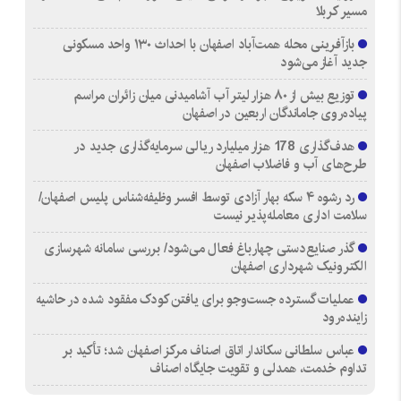
مسیر کربلا
بازآفرینی محله همت‌آباد اصفهان با احداث ۱۳۰ واحد مسکونی
جدید آغاز می‌شود
توزیع بیش از ۸۰ هزار لیتر آب آشامیدنی میان زائران مراسم
پیاده‌روی جاماندگان اربعین در اصفهان
هدف‌گذاری 178 هزار میلیارد ریالی سرمایه‌گذاری جدید در
طرح‌های آب و فاضلاب اصفهان
رد رشوه ۴ سکه بهار آزادی توسط افسر وظیفه‌شناس پلیس اصفهان/
سلامت اداری معامله‌پذیر نیست
گذر صنایع‌دستی چهارباغ فعال می‌شود/ بررسی سامانه شهرسازی
الکترونیک شهرداری اصفهان
عملیات گسترده جست‌وجو برای یافتن کودک مفقود شده در حاشیه
زاینده‌رود
عباس سلطانی سکاندار اتاق اصناف مرکز اصفهان شد؛ تأکید بر
تداوم خدمت، همدلی و تقویت جایگاه اصناف