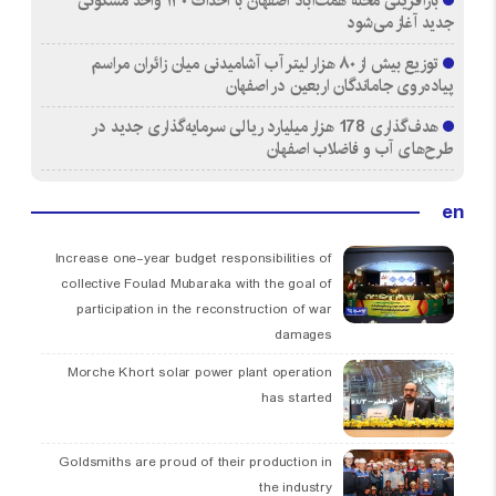
بازآفرینی محله همت‌آباد اصفهان با احداث ۱۳۰ واحد مسکونی
جدید آغاز می‌شود
توزیع بیش از ۸۰ هزار لیتر آب آشامیدنی میان زائران مراسم
پیاده‌روی جاماندگان اربعین در اصفهان
هدف‌گذاری 178 هزار میلیارد ریالی سرمایه‌گذاری جدید در
طرح‌های آب و فاضلاب اصفهان
en
Increase one-year budget responsibilities of
collective Foulad Mubaraka with the goal of
participation in the reconstruction of war
damages
Morche Khort solar power plant operation
has started
Goldsmiths are proud of their production in
the industry