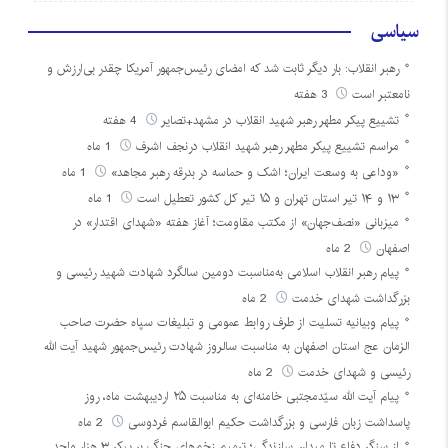
سیاسی
رهبر انقلاب: بار دیگر ثابت شد که امضای رئیس‌جمهور آمریکا چقدر بی‌ارزش و
نامعتبر است
3 هفته
تشییع پیکر مطهر رهبر شهید انقلاب در مشهد+تصایر
4 هفته
مراسم تشییع پیکر مطهر رهبر شهید انقلاب درنجف اشرف
1 ماه
«وداعی به وسعت ایران؛ اشک و حماسه در بدرقه رهبر مجاهد»
1 ماه
۱۳ و ۱۴ تیر استان تهران و ۱۵ تیر کل کشور تعطیل است
1 ماه
میزبانی «نصف‌جهان» از مکتب مقاومت؛ آغاز هفته «شهدای اقتدار» در
اصفهان
2 ماه
پیام رهبر انقلاب اسلامی به‌مناسبت دومین سالگرد شهادت شهید رئیسی و
بزرگداشت شهدای خدمت
2 ماه
پیام وبیانیه تسلیت از طرف روابط عمومی و تبلیغات سپاه حضرت صاحب
الزمان عج استان اصفهان به مناسبت سالروز شهادت رئیس‌جمهور شهید آیت الله
رئیسی و شهدای خدمت
2 ماه
پیام آیت الله سیّدمجتبی خامنه‌ای به مناسبت ۲۵ اردیبهشت ماه، روز
پاسداشت زبان فارسی و بزرگداشت حکیم ابوالقاسم فردوسی
2 ماه
از سنگر دفاع تا میدان سازندگی؛ ترمیم زخم‌های جنگ بر پیکر ۳ هزار واحد