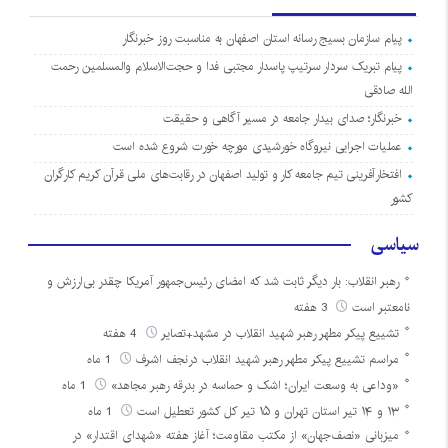
پیام سازمان بسیج رسانه استان اصفهان به مناسبت روز خبرنگار
پیام تبریک سردار سرتیپ پاسدار مجتبی فدا و حجت‌الاسلام والمسلمین رحمت
الله صادقی
خبرنگار؛ صدای بیدار جامعه در مسیر آگاهی و حقیقت
عملیات اجرایی نیروگاه خورشیدی مورچه خورت شروع شده است
افتخارآفرینی تیم جامعه کار و تولید اصفهان در رقابت‌های ملی قرآن کریم کارگران
کشور
سیاسی
رهبر انقلاب: بار دیگر ثابت شد که امضای رئیس‌جمهور آمریکا چقدر بی‌ارزش و
نامعتبر است
3 هفته
تشییع پیکر مطهر رهبر شهید انقلاب در مشهد+تصایر
4 هفته
مراسم تشییع پیکر مطهر رهبر شهید انقلاب درنجف اشرف
1 ماه
«وداعی به وسعت ایران؛ اشک و حماسه در بدرقه رهبر مجاهد»
1 ماه
۱۳ و ۱۴ تیر استان تهران و ۱۵ تیر کل کشور تعطیل است
1 ماه
میزبانی «نصف‌جهان» از مکتب مقاومت؛ آغاز هفته «شهدای اقتدار» در