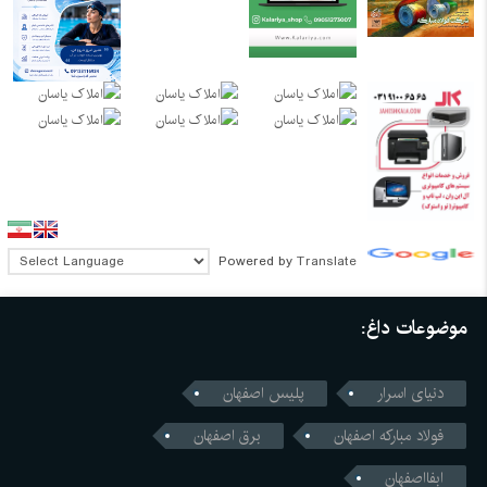
Powered by
Translate
موضوعات داغ:
دنیای اسرار
پلیس اصفهان
فولاد مبارکه اصفهان
برق اصفهان
ابفااصفهان