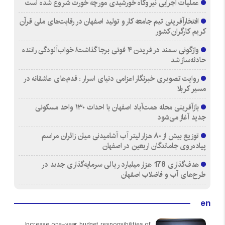
عملیات اجرایی نیروگاه خورشیدی مورچه خورت شروع شده است
افتخارآفرینی تیم جامعه کار و تولید اصفهان در رقابت‌های ملی قرآن
کریم کارگران کشور
واژگونی سمند در فریدن ۴ فوتی برجا گذاشت/ خواب‌آلودگی راننده
حادثه‌ساز شد
روایت تصویری خبرنگار اعزامی دنیای اسرار : قدم‌های عاشقانه در
مسیر کربلا
بازآفرینی محله همت‌آباد اصفهان با احداث ۱۳۰ واحد مسکونی
جدید آغاز می‌شود
توزیع بیش از ۸۰ هزار لیتر آب آشامیدنی میان زائران مراسم
پیاده‌روی جاماندگان اربعین در اصفهان
هدف‌گذاری 178 هزار میلیارد ریالی سرمایه‌گذاری جدید در
طرح‌های آب و فاضلاب اصفهان
en
Increase one-year budget responsibilities of