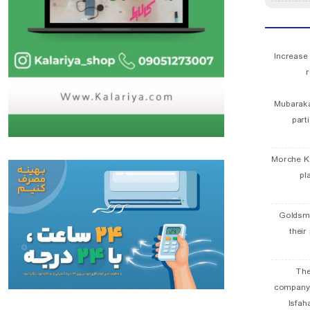
Increase
r
Mubaraka
part
Morche K
pl
Goldsmi
their
The
company
Isfah