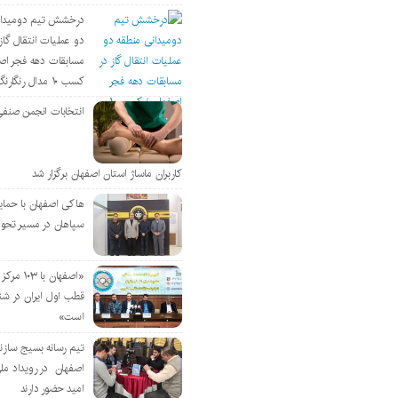
درخشش تیم دومیدان
دو عملیات انتقال گاز 
مسابقات دهه فجر اص
کسب ۱۰ مدال رنگارنگ
انتخابات انجمن صنفی
کاربران ماساژ استان اصفهان برگزار شد
هاکی اصفهان با حمای
سپاهان در مسیر تحو
«اصفهان با 
قطب اول ایران در شن
است»
تیم رسانه بسیج سازن
اصفهان در رویداد مل
امید حضور دارند