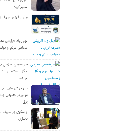
دنیای اسرار : قدم‌های
مسیر کربلا
برق و انرژی، جریان ز
مهار روند افزایشی مص
همراهی مردم و دولت
صرفه‌جویی همزمان د
و گاز زمستانمان را دل‌
می‌کند
خبر خوش مدیرعامل
توانیر در خصوص آین
برق
از سکوی پارالمپیک ت
پایداری