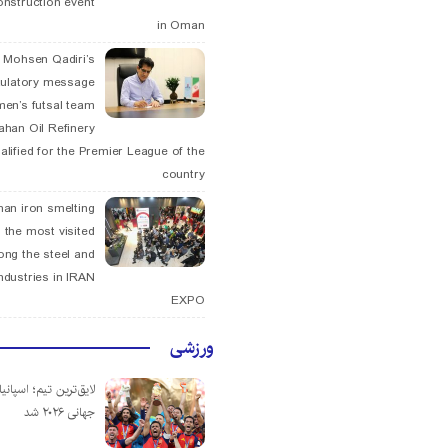
onstruction event
in Oman
. Mohsen Qadiri’s
tulatory message
men’s futsal team
fahan Oil Refinery
alified for the Premier League of the
country
han iron smelting
 the most visited
ng the steel and
ndustries in IRAN
EXPO
ورزشی
لایق‌ترین تیم؛ اسپانی
جهانی ۲۰۲۶ شد