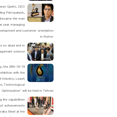
hsen Qadiri, CEO
ding Petropalash,
, became the man
he year managing
velopment and customer orientation
in Kishor
is no dead end in
agement science
May, the 28th Oil
xhibition with the
l Industry, Leash
n, Technological
Optimization” will be held in Tehran
g the capabilities
ort achievements
raka Steel at the