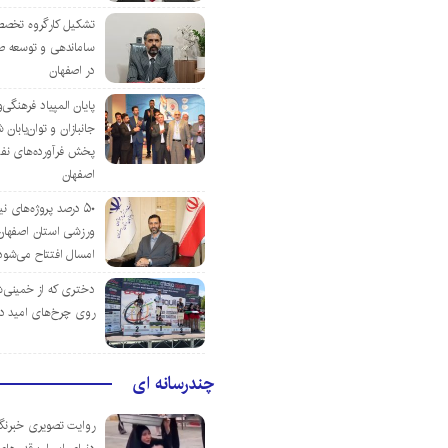
تشکیل کارگروه تخصص
ساماندهی و توسعه ص
در اصفهان
پایان المپیاد فرهنگی
جانبازان و توان‌یابا
پخش فرآورده‌های نفت
اصفهان
۵۰ درصد پروژه‌های نی
ورزشی استان اصفهان ت
امسال افتتاح می‌شود
دختری که از خمینی‌شهر
روی چرخ‌های امید د
چندرسانه ای
روایت تصویری خبرنگا