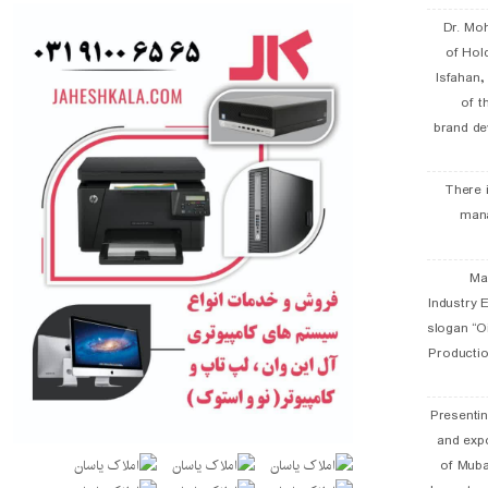
Dr. Mo
of Hol
Isfahan
of t
brand de
There 
man
19 
Industry E
slogan “Oi
Productio
Presentin
and exp
of Muba