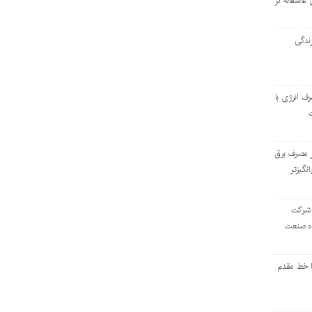
 عاشقانه در
ندگی
رف انرژی با
ر مصرف برق
انگیزتر
 شرکت
ده صنعت
ا خط مقدم