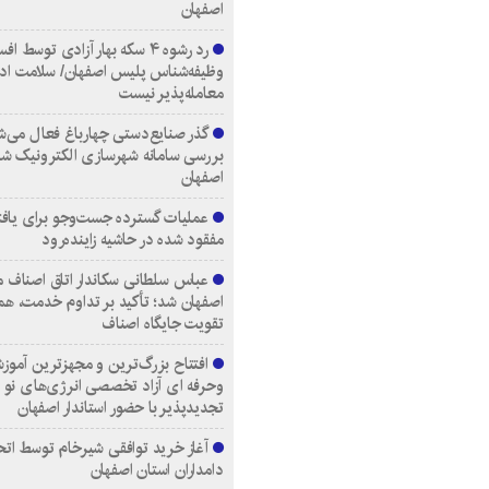
اصفهان
رد رشوه ۴ سکه بهار آزادی توسط اف
وظیفه‌شناس پلیس اصفهان/ سلامت اد
معامله‌پذیر نیست
گذر صنایع‌دستی چهارباغ فعال می‌ش
بررسی سامانه شهرسازی الکترونیک ش
اصفهان
عملیات گسترده جست‌وجو برای یاف
مفقود شده در حاشیه زاینده‌رود
عباس سلطانی سکاندار اتاق اصناف م
اصفهان شد؛ تأکید بر تداوم خدمت، هم
تقویت جایگاه اصناف
افتتاح بزرگ‌ترین و مجهزترین آموزش
وحرفه ای آزاد تخصصی انرژی‌های نو 
تجدیدپذیر با حضور استاندار اصفهان
آغاز خرید توافقی شیرخام توسط اتح
دامداران استان اصفهان