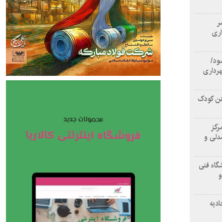
سر
اری
ود/
هرداری
تن کودک
رکز
دلی و
گاه فنی
و
ادیه