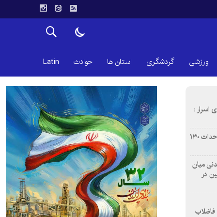
ورزشی
گردشگری
استان ها
حوادث
Latin
 اسرار :
بازآفرینی محله همت‌آباد اصفهان با احداث ۱۳۰
 آشامیدنی میان
ین در
 فاضلاب