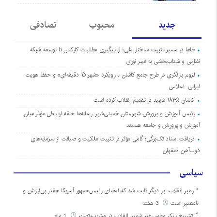
جدید
محبوب
تصادفی
طاها در مسیر تثبیت ساختار ملی؛ از پیگیری مطالبات کارکنان تا توسعه شبکه
نظارتی و شتاب‌بخشی به فیبر نوری
لزوم بازنگری در طرح جامع کاشان با رویکرد «شهر ۱۵ دقیقه‌ای» و حفظ هویت
ایرانی-اسلامی
کاشان ۱۸۳۵ شهید در تقدیم انقلاب کرده است
رئیس آموزش و پرورش شهرستان خمینی‌شهر: رسانه‌ها حلقه ارتباطی مؤثر میان
آموزش و پرورش و جامعه هستند
دریافت اسناد تک‌برگی؛ گامی مؤثر در تثبیت مالکیت و صیانت از سرمایه‌های
ذوب‌آهن اصفهان
سیاسی
رهبر انقلاب: بار دیگر ثابت شد که امضای رئیس‌جمهور آمریکا چقدر بی‌ارزش و
نامعتبر است
3 هفته
تشییع پیکر مطهر رهبر شهید انقلاب در مشهد+تصایر
1 ماه