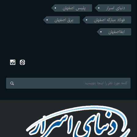
دنیای اسرار
پلیس اصفهان
فولاد مبارکه اصفهان
برق اصفهان
ابفااصفهان