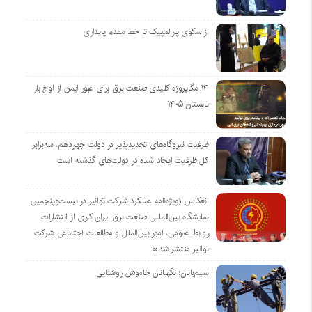
از سکوی پارالمپیک تا خط مقدم پایداری
۱۴ مگاپروژه‌ کلیدی صنعت برق برای عبور ایمن از اوج بار
تابستان ۱۴۰۵
ظرفیت نیروگاه‌های تجدیدپذیر در دولت چهاردهم، سه‌برابر
کل ظرفیت ایجاد شده در دولت‌های گذشته است
انعکاس (ویژه‌نامه عملکرد شرکت توانیر در بیست‌وپنجمین
نمایشگاه بین‌المللی صنعت برق ایران کاری از انتشارات
روابط عمومی، امور بین‌الملل و مطالعات اجتماعی شرکت
توانیر منتشر شد*
سیم‌بانان؛ نگهبانان خاموش روشنایی