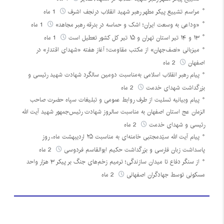
مراسم تشییع پیکر مطهر رهبر شهید انقلاب درنجف اشرف
1 ماه
«وداعی به وسعت ایران؛ اشک و حماسه در بدرقه رهبر مجاهد»
1 ماه
۱۳ و ۱۴ تیر استان تهران و ۱۵ تیر کل کشور تعطیل است
1 ماه
میزبانی «نصف‌جهان» از مکتب مقاومت؛ آغاز هفته «شهدای اقتدار» در
اصفهان
2 ماه
پیام رهبر انقلاب اسلامی به‌مناسبت دومین سالگرد شهادت شهید رئیسی و
بزرگداشت شهدای خدمت
2 ماه
پیام وبیانیه تسلیت از طرف روابط عمومی و تبلیغات سپاه حضرت صاحب
الزمان عج استان اصفهان به مناسبت سالروز شهادت رئیس‌جمهور شهید آیت الله
رئیسی و شهدای خدمت
2 ماه
پیام آیت الله سیّدمجتبی خامنه‌ای به مناسبت ۲۵ اردیبهشت ماه، روز
پاسداشت زبان فارسی و بزرگداشت حکیم ابوالقاسم فردوسی
2 ماه
از سنگر دفاع تا میدان سازندگی؛ ترمیم زخم‌های جنگ بر پیکر ۳ هزار واحد
مسکونی توسط جهادگران اصفهانی
2 ماه