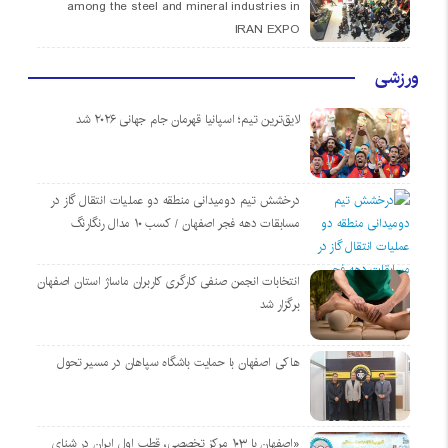
among the steel and mineral industries in
IRAN EXPO
ورزشی
لایق‌ترین تیم؛ اسپانیا قهرمان جام جهانی ۲۰۲۶ شد
درخشش تیم دومیدانی منطقه دو عملیات انتقال گاز در
مسابقات دهه فجر اصفهان / کسب ۱۰ مدال رنگارنگ
انتخابات انجمن صنفی کارگری کاربران ماساژ استان اصفهان
برگزار شد
هاکی اصفهان با حمایت باشگاه سپاهان در مسیر تحول
«اصفهان با ۱۰۳ مرکز تخصصی، قطب اول ایران در شنای