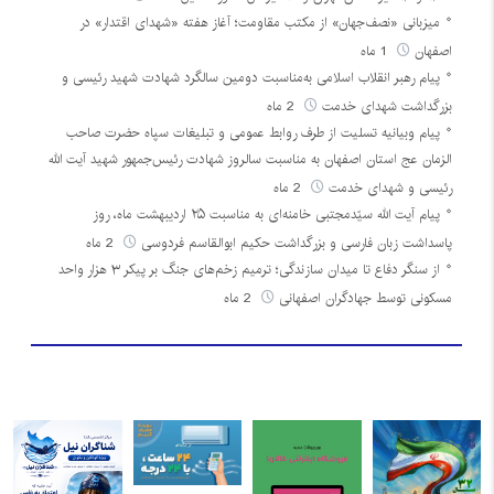
میزبانی «نصف‌جهان» از مکتب مقاومت؛ آغاز هفته «شهدای اقتدار» در
اصفهان
1 ماه
پیام رهبر انقلاب اسلامی به‌مناسبت دومین سالگرد شهادت شهید رئیسی و
بزرگداشت شهدای خدمت
2 ماه
پیام وبیانیه تسلیت از طرف روابط عمومی و تبلیغات سپاه حضرت صاحب
الزمان عج استان اصفهان به مناسبت سالروز شهادت رئیس‌جمهور شهید آیت الله
رئیسی و شهدای خدمت
2 ماه
پیام آیت الله سیّدمجتبی خامنه‌ای به مناسبت ۲۵ اردیبهشت ماه، روز
پاسداشت زبان فارسی و بزرگداشت حکیم ابوالقاسم فردوسی
2 ماه
از سنگر دفاع تا میدان سازندگی؛ ترمیم زخم‌های جنگ بر پیکر ۳ هزار واحد
مسکونی توسط جهادگران اصفهانی
2 ماه