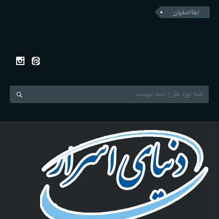
ابفااصفهان