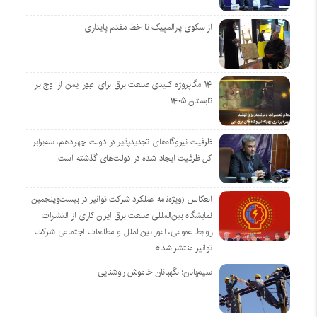
از سکوی پارالمپیک تا خط مقدم پایداری
۱۴ مگاپروژه‌ کلیدی صنعت برق برای عبور ایمن از اوج بار
تابستان ۱۴۰۵
ظرفیت نیروگاه‌های تجدیدپذیر در دولت چهاردهم، سه‌برابر
کل ظرفیت ایجاد شده در دولت‌های گذشته است
انعکاس (ویژه‌نامه عملکرد شرکت توانیر در بیست‌وپنجمین
نمایشگاه بین‌المللی صنعت برق ایران کاری از انتشارات
روابط عمومی، امور بین‌الملل و مطالعات اجتماعی شرکت
توانیر منتشر شد*
سیم‌بانان؛ نگهبانان خاموش روشنایی