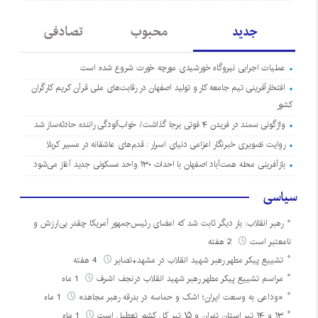
جدید
محبوب
تصادفی
عملیات اجرایی نیروگاه خورشیدی مورچه خورت شروع شده است
افتخارآفرینی تیم جامعه کار و تولید اصفهان در رقابت‌های ملی قرآن کریم کارگران
کشور
واژگونی سمند در فریدن ۴ فوتی برجا گذاشت/ خواب‌آلودگی راننده حادثه‌ساز شد
روایت تصویری خبرنگار اعزامی دنیای اسرار : قدم‌های عاشقانه در مسیر کربلا
بازآفرینی محله همت‌آباد اصفهان با احداث ۱۳۰ واحد مسکونی جدید آغاز می‌شود
سیاسی
رهبر انقلاب: بار دیگر ثابت شد که امضای رئیس‌جمهور آمریکا چقدر بی‌ارزش و
نامعتبر است
2 هفته
تشییع پیکر مطهر رهبر شهید انقلاب در مشهد+تصایر
4 هفته
مراسم تشییع پیکر مطهر رهبر شهید انقلاب درنجف اشرف
1 ماه
«وداعی به وسعت ایران؛ اشک و حماسه در بدرقه رهبر مجاهد»
1 ماه
۱۳ و ۱۴ تیر استان تهران و ۱۵ تیر کل کشور تعطیل است
1 ماه