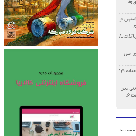
ورچه
اصفهان در
ر
دن ۴ فوتی برجا گذاشت/
 اسرار :
بازآفرینی محله همت‌آباد اصفهان با احداث ۱۳۰
 آشامیدنی میان
ین در
Increase