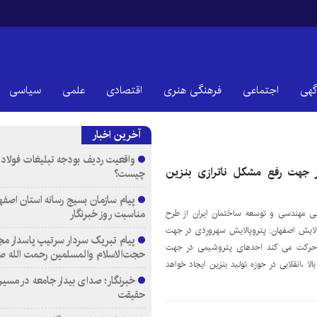
گهی
اجتماعی
فرهنگی هنری
اقتصادی
علمی
سیاسی
آخرین اخبار
واقعیت ردیف بودجه تبلیغات فولاد م
ر جهت رفع مشکل ناترازی بنزین
چیست؟
پیام سازمان بسیج رسانه استان اصفها
مناسبت روز خبرنگار
لی مهندسی و توسعه ساختمان ایران از طرح
ایش اصفهان: پتروپالایش سهروردی در جهت
پیام تبریک سردار سرتیپ پاسدار مج
ر حرکت می کند احدهای پتروشیمی در جهت
حجت‌الاسلام والمسلمین رحمت الله ص
لا ،انقلابی در حوزه تولید بنزین ایجاد خواهد
خبرنگار؛ صدای بیدار جامعه در مسیر
حقیقت