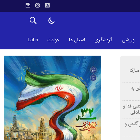
ورزشی
گردشگری
استان ها
حوادث
Latin
بارکه
ن به
تبی فدا و
ادقی
 آگاهی و