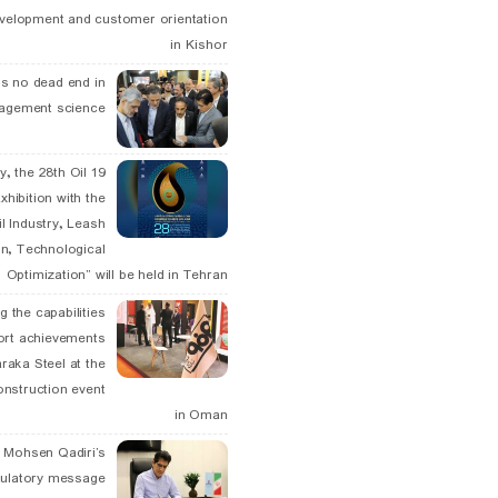
velopment and customer orientation
in Kishor
is no dead end in
agement science
May, the 28th Oil
xhibition with the
l Industry, Leash
n, Technological
Optimization” will be held in Tehran
g the capabilities
ort achievements
raka Steel at the
onstruction event
in Oman
. Mohsen Qadiri’s
tulatory message