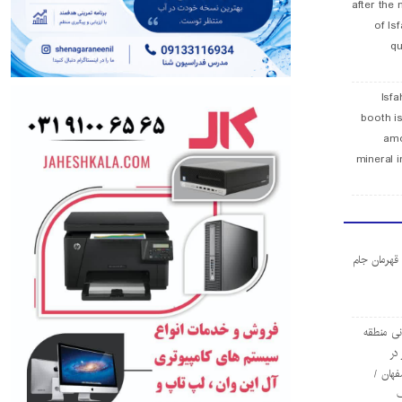
after the 
of Is
qu
Isfa
booth is
amo
mineral i
ا قهرمان جام
ی منطقه
در
فهان /