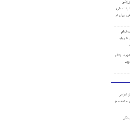
‌ورزشی
ن شرکت ملی
ی ایران در
مه‌تمام
ا پایان
 تا ایتالیا
وید
ر اعزامی
 عاشقانه در
ندگی