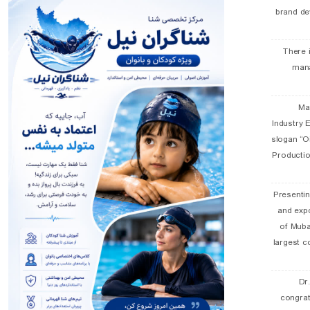
brand de
There 
man
19 
Industry E
slogan “Oi
Productio
Presentin
and exp
of Muba
largest c
Dr
congra