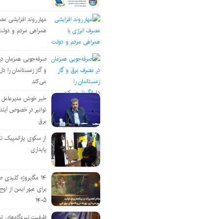
مهار روند افزایشی مص
همراهی مردم و دولت
صرفه‌جویی همزمان د
و گاز زمستانمان را دل‌
می‌کند
خبر خوش مدیرعامل
توانیر در خصوص آین
برق
از سکوی پارالمپیک ت
پایداری
۱۴ مگاپروژه‌ کلیدی
برای عبور ایمن از اوج 
۱۴۰۵
ظرفیت نیروگاه‌های تج