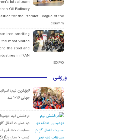
men’s futsal team
fahan Oil Refinery
alified for the Premier League of the
country
han iron smelting
 the most visited
ng the steel and
ndustries in IRAN
EXPO
ورزشی
لایق‌ترین تیم؛ اسپانی
جهانی ۲۰۲۶ شد
درخشش تیم دومیدان
دو عملیات انتقال گاز 
مسابقات دهه فجر اص
کسب ۱۰ مدال رنگارنگ