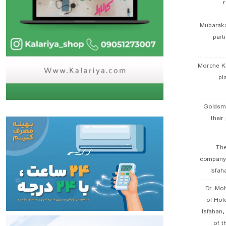
r
Mubaraka
part
Morche K
pl
Goldsmi
their
The
company
Isfah
Dr. Mo
of Hol
Isfahan
of t