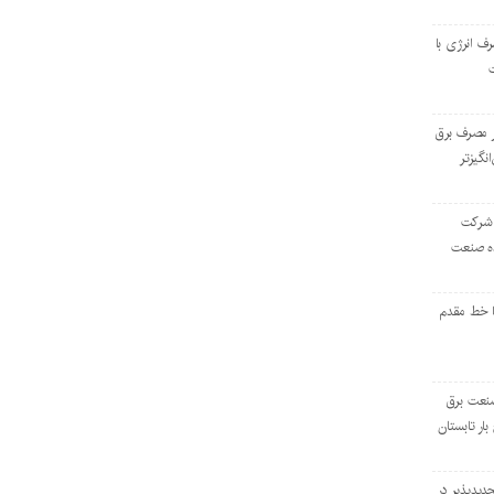
رف انرژی با
ر مصرف برق
انگیزتر
 شرکت
ده صنعت
ا خط مقدم
 صنعت برق
بار تابستان
دیدپذیر در