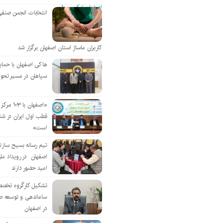
انتخابات انجمن صنفی
کاربران ماساژ استان اصفهان برگزار شد
هاکی اصفهان با حمای
سپاهان در مسیر تحو
«اصفهان با 
قطب اول ایران در شن
است»
تیم رسانه بسیج سازن
اصفهان در رویداد مل
امید حضور دارند
تشکیل کارگروه تخصص
ساماندهی و توسعه ص
در اصفهان