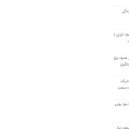
ندگی
رف انرژی با
ر مصرف برق
انگیزتر
 شرکت
ده صنعت
ا خط مقدم
 صنعت برق