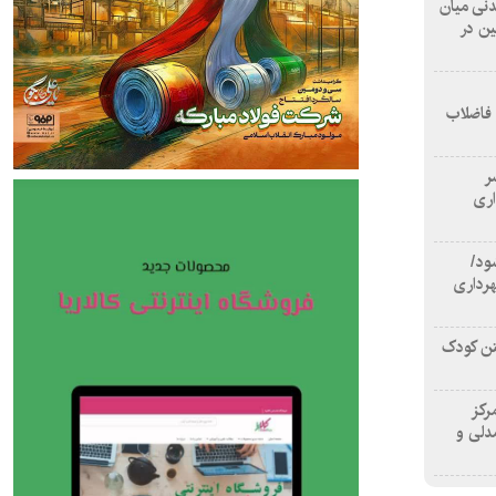
 آشامیدنی میان
ین در
 فاضلاب
سر
اری
ود/
هرداری
تن کودک
رکز
دلی و