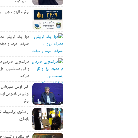
مسیر کربلا
برق و انرژی، جریان ز
مهار روند افزایشی مص
همراهی مردم و دولت
صرفه‌جویی همزمان د
و گاز زمستانمان را دل‌
می‌کند
خبر خوش مدیرعامل
توانیر در خصوص آین
برق
از سکوی پارالمپیک ت
پایداری
۱۴ مگاپروژه‌ کلیدی