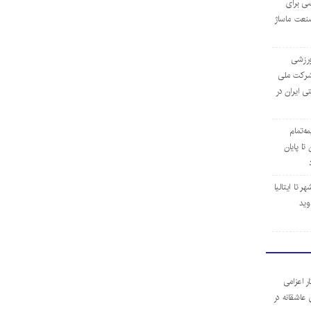
ی برای
نعت ماساژ
‌ورزشی
ن شرکت ملی
ی ایران در
مه‌تمام
ا پایان
 تا ایتالیا
وید
ر اعزامی
 عاشقانه در