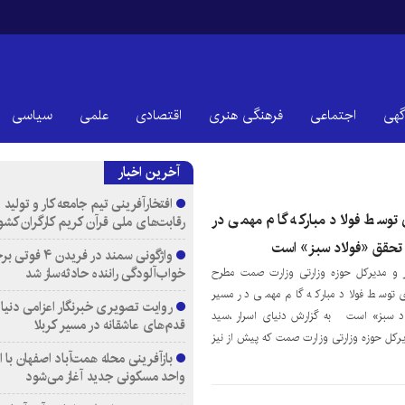
گهی
اجتماعی
فرهنگی هنری
اقتصادی
علمی
سیاسی
آخرین اخبار
افتخارآفرینی تیم جامعه کار و تولید 
توسط فولاد مبارکه گام مهمی در
رقابت‌های ملی قرآن کریم کارگران کشو
 تحقق «فولاد سبز» است
واژگونی سمند در فری
خواب‌آلودگی راننده حادثه‌ساز شد
 و مدیرکل حوزه وزارتی وزارت صمت مطرح
 توسط فولاد مبارکه گام مهمی در مسیر
روایت تصویری خبرنگار اعزامی دنیای
اد سبز» است به گزارش دنیای اسرار ،سید
قدم‌های عاشقانه در مسیر کربلا
رکل حوزه وزارتی وزارت صمت که پیش از نیز
واحد مسکونی جدید آغاز می‌شود