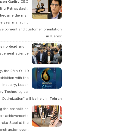
hsen Qadiri, CEO
ding Petropalash,
, became the man
he year managing
velopment and customer orientation
in Kishor
is no dead end in
agement science
May, the 28th Oil
xhibition with the
l Industry, Leash
n, Technological
Optimization” will be held in Tehran
g the capabilities
ort achievements
raka Steel at the
onstruction event