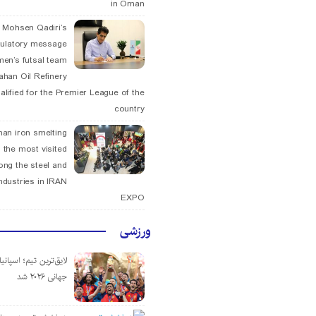
in Oman
. Mohsen Qadiri’s
tulatory message
men’s futsal team
fahan Oil Refinery
alified for the Premier League of the
country
han iron smelting
 the most visited
ng the steel and
ndustries in IRAN
EXPO
ورزشی
لایق‌ترین تیم؛ اسپانی
جهانی ۲۰۲۶ شد