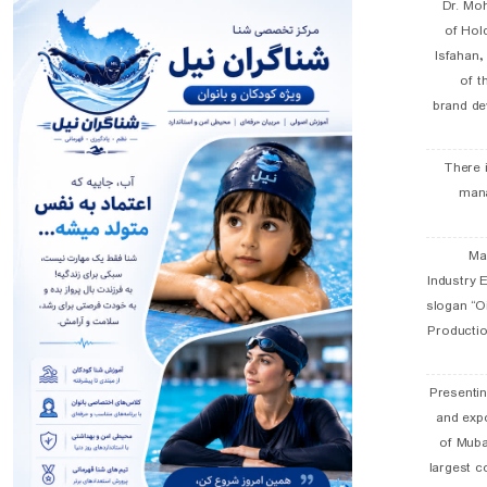
Dr. Mo
of Hol
Isfahan
of t
brand de
There 
man
19 
Industry E
slogan “Oi
Productio
Presentin
and exp
of Muba
largest c