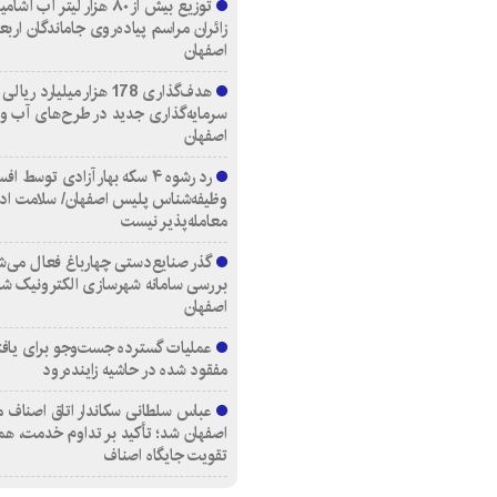
توزیع بیش از ۸۰ هزار لیتر آب
زائران مراسم پیاده‌روی جاماندگان اربع
اصفهان
هدف‌گذاری 178 هزار میلیارد ریالی
سرمایه‌گذاری جدید در طرح‌های آب و
اصفهان
رد رشوه ۴ سکه بهار آزادی توسط اف
وظیفه‌شناس پلیس اصفهان/ سلامت اد
معامله‌پذیر نیست
گذر صنایع‌دستی چهارباغ فعال می‌ش
بررسی سامانه شهرسازی الکترونیک ش
اصفهان
عملیات گسترده جست‌وجو برای یاف
مفقود شده در حاشیه زاینده‌رود
عباس سلطانی سکاندار اتاق اصناف م
اصفهان شد؛ تأکید بر تداوم خدمت، هم
تقویت جایگاه اصناف