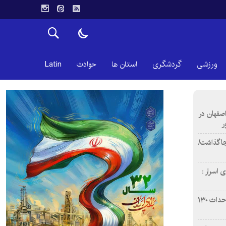
ورزشی
گردشگری
استان ها
حوادث
Latin
اصفهان در
ر
دن ۴ فوتی برجا گذاشت/
 اسرار :
بازآفرینی محله همت‌آباد اصفهان با احداث ۱۳۰