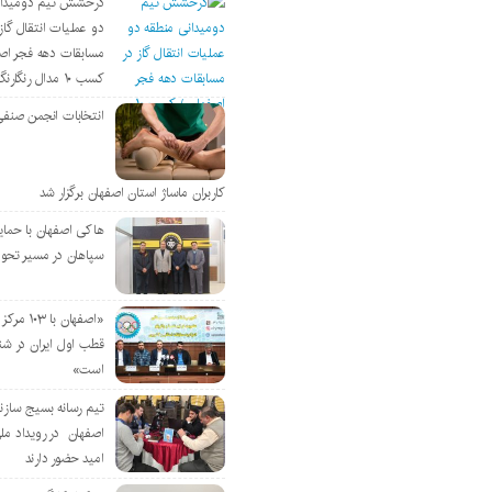
درخشش تیم دومیدان
دو عملیات انتقال گاز 
مسابقات دهه فجر اص
کسب ۱۰ مدال رنگارنگ
انتخابات انجمن صنفی
کاربران ماساژ استان اصفهان برگزار شد
هاکی اصفهان با حمای
سپاهان در مسیر تحو
«اصفهان با 
قطب اول ایران در شن
است»
تیم رسانه بسیج سازن
اصفهان در رویداد مل
امید حضور دارند