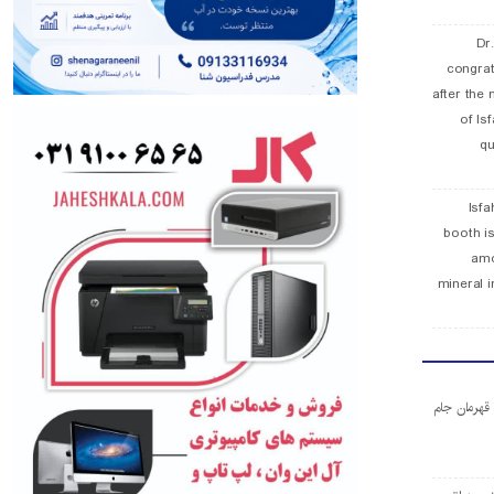
Dr
congra
after the 
of Is
qu
Isfa
booth is
amo
mineral i
ا قهرمان جام