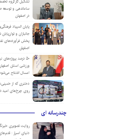
تشکیل کارگروه تخصص
ساماندهی و توسعه ص
در اصفهان
پایان المپیاد فرهنگی
جانبازان و توان‌یابا
پخش فرآورده‌های نفت
اصفهان
۵۰ درصد پروژه‌های نی
ورزشی استان اصفهان ت
امسال افتتاح می‌شود
دختری که از خمینی‌شهر
روی چرخ‌های امید د
چندرسانه ای
روایت تصویری خبرنگا
دنیای اسرار : قدم‌های