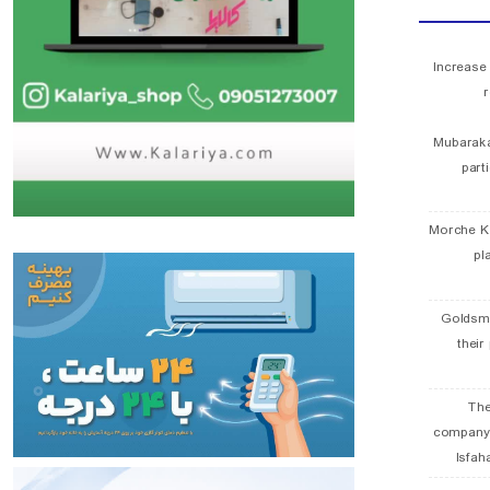
Increase
r
Mubaraka
part
Morche K
pl
Goldsmi
their
The
company
Isfah