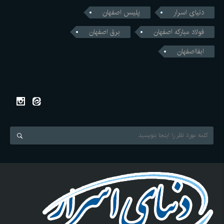
دنیای اسرار
پلیس اصفهان
فولاد مبارکه اصفهان
برق اصفهان
ابفااصفهان