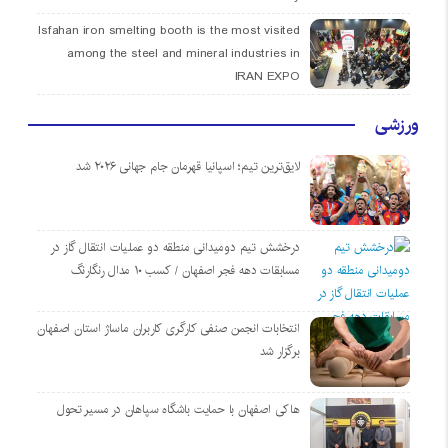
Isfahan iron smelting booth is the most visited
among the steel and mineral industries in
IRAN EXPO
ورزشی
لایق‌ترین تیم؛ اسپانیا قهرمان جام جهانی ۲۰۲۶ شد
درخشش تیم دومیدانی منطقه دو عملیات انتقال گاز در
مسابقات دهه فجر اصفهان / کسب ۱۰ مدال رنگارنگ
انتخابات انجمن صنفی کارگری کاربران ماساژ استان اصفهان
برگزار شد
هاکی اصفهان با حمایت باشگاه سپاهان در مسیر تحول