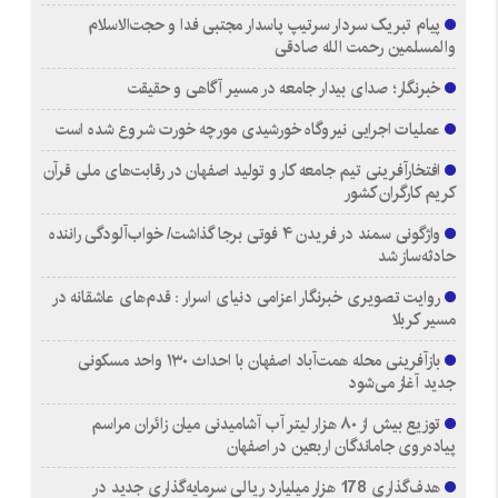
پیام تبریک سردار سرتیپ پاسدار مجتبی فدا و حجت‌الاسلام
والمسلمین رحمت الله صادقی
خبرنگار؛ صدای بیدار جامعه در مسیر آگاهی و حقیقت
عملیات اجرایی نیروگاه خورشیدی مورچه خورت شروع شده است
افتخارآفرینی تیم جامعه کار و تولید اصفهان در رقابت‌های ملی قرآن
کریم کارگران کشور
واژگونی سمند در فریدن ۴ فوتی برجا گذاشت/ خواب‌آلودگی راننده
حادثه‌ساز شد
روایت تصویری خبرنگار اعزامی دنیای اسرار : قدم‌های عاشقانه در
مسیر کربلا
بازآفرینی محله همت‌آباد اصفهان با احداث ۱۳۰ واحد مسکونی
جدید آغاز می‌شود
توزیع بیش از ۸۰ هزار لیتر آب آشامیدنی میان زائران مراسم
پیاده‌روی جاماندگان اربعین در اصفهان
هدف‌گذاری 178 هزار میلیارد ریالی سرمایه‌گذاری جدید در