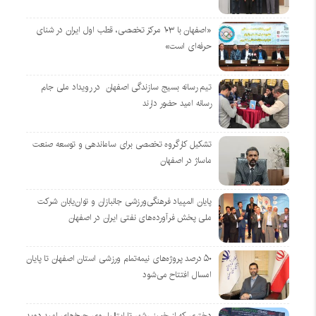
«اصفهان با ۱۰۳ مرکز تخصصی، قطب اول ایران در شنای
حرفه‌ای است»
تیم رسانه بسیج سازندگی اصفهان در رویداد ملی جام
رسانه امید حضور دارند
تشکیل کارگروه تخصصی برای ساماندهی و توسعه صنعت
ماساژ در اصفهان
پایان المپیاد فرهنگی‌ورزشی جانبازان و توان‌یابان شرکت
ملی پخش فرآورده‌های نفتی ایران در اصفهان
۵۰ درصد پروژه‌های نیمه‌تمام ورزشی استان اصفهان تا پایان
امسال افتتاح می‌شود
دختری که از خمینی‌شهر تا ایتالیا روی چرخ‌های امید دوید