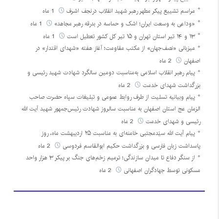
مراسم تشییع پیکر مطهر رهبر شهید انقلاب درنجف اشرف
1 ماه
«وداعی به وسعت ایران؛ اشک و حماسه در بدرقه رهبر مجاهد»
1 ماه
۱۳ و ۱۴ تیر استان تهران و ۱۵ تیر کل کشور تعطیل است
1 ماه
میزبانی «نصف‌جهان» از مکتب مقاومت؛ آغاز هفته «شهدای اقتدار» در
اصفهان
2 ماه
پیام رهبر انقلاب اسلامی به‌مناسبت دومین سالگرد شهادت شهید رئیسی و
بزرگداشت شهدای خدمت
2 ماه
پیام وبیانیه تسلیت از طرف روابط عمومی و تبلیغات سپاه حضرت صاحب
الزمان عج استان اصفهان به مناسبت سالروز شهادت رئیس‌جمهور شهید آیت الله
رئیسی و شهدای خدمت
2 ماه
پیام آیت الله سیّدمجتبی خامنه‌ای به مناسبت ۲۵ اردیبهشت ماه، روز
پاسداشت زبان فارسی و بزرگداشت حکیم ابوالقاسم فردوسی
2 ماه
از سنگر دفاع تا میدان سازندگی؛ ترمیم زخم‌های جنگ بر پیکر ۳ هزار واحد
مسکونی توسط جهادگران اصفهانی
2 ماه