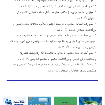
«وداعی به وسعت ایران؛ اشک و حماسه در بدرقه رهبر مجاهد»
1 ماه
۱۳ و ۱۴ تیر استان تهران و ۱۵ تیر کل کشور تعطیل است
1 ماه
میزبانی «نصف‌جهان» از مکتب مقاومت؛ آغاز هفته «شهدای اقتدار» در
اصفهان
1 ماه
پیام رهبر انقلاب اسلامی به‌مناسبت دومین سالگرد شهادت شهید رئیسی و
بزرگداشت شهدای خدمت
2 ماه
پیام وبیانیه تسلیت از طرف روابط عمومی و تبلیغات سپاه حضرت صاحب
الزمان عج استان اصفهان به مناسبت سالروز شهادت رئیس‌جمهور شهید آیت الله
رئیسی و شهدای خدمت
2 ماه
پیام آیت الله سیّدمجتبی خامنه‌ای به مناسبت ۲۵ اردیبهشت ماه، روز
پاسداشت زبان فارسی و بزرگداشت حکیم ابوالقاسم فردوسی
2 ماه
از سنگر دفاع تا میدان سازندگی؛ ترمیم زخم‌های جنگ بر پیکر ۳ هزار واحد
مسکونی توسط جهادگران اصفهانی
2 ماه