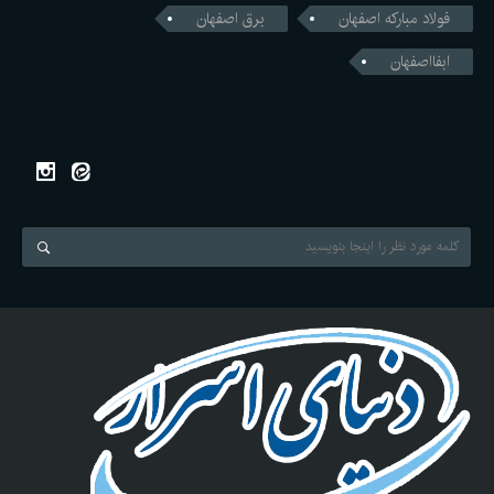
فولاد مبارکه اصفهان
برق اصفهان
ابفااصفهان