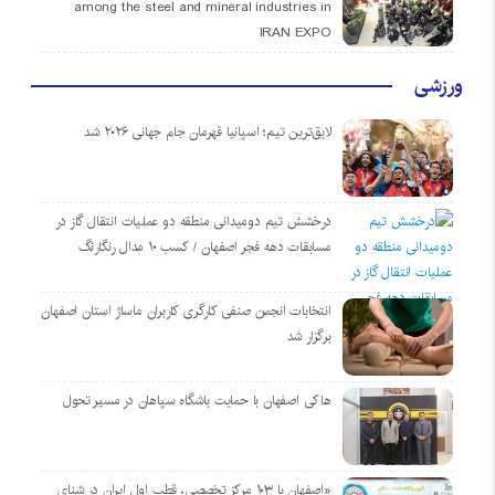
among the steel and mineral industries in
IRAN EXPO
ورزشی
لایق‌ترین تیم؛ اسپانیا قهرمان جام جهانی ۲۰۲۶ شد
درخشش تیم دومیدانی منطقه دو عملیات انتقال گاز در
مسابقات دهه فجر اصفهان / کسب ۱۰ مدال رنگارنگ
انتخابات انجمن صنفی کارگری کاربران ماساژ استان اصفهان
برگزار شد
هاکی اصفهان با حمایت باشگاه سپاهان در مسیر تحول
«اصفهان با ۱۰۳ مرکز تخصصی، قطب اول ایران در شنای