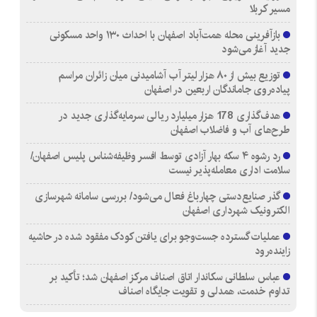
مسیر کربلا
بازآفرینی محله همت‌آباد اصفهان با احداث ۱۳۰ واحد مسکونی
جدید آغاز می‌شود
توزیع بیش از ۸۰ هزار لیتر آب آشامیدنی میان زائران مراسم
پیاده‌روی جاماندگان اربعین در اصفهان
هدف‌گذاری 178 هزار میلیارد ریالی سرمایه‌گذاری جدید در
طرح‌های آب و فاضلاب اصفهان
رد رشوه ۴ سکه بهار آزادی توسط افسر وظیفه‌شناس پلیس اصفهان/
سلامت اداری معامله‌پذیر نیست
گذر صنایع‌دستی چهارباغ فعال می‌شود/ بررسی سامانه شهرسازی
الکترونیک شهرداری اصفهان
عملیات گسترده جست‌وجو برای یافتن کودک مفقود شده در حاشیه
زاینده‌رود
عباس سلطانی سکاندار اتاق اصناف مرکز اصفهان شد؛ تأکید بر
تداوم خدمت، همدلی و تقویت جایگاه اصناف