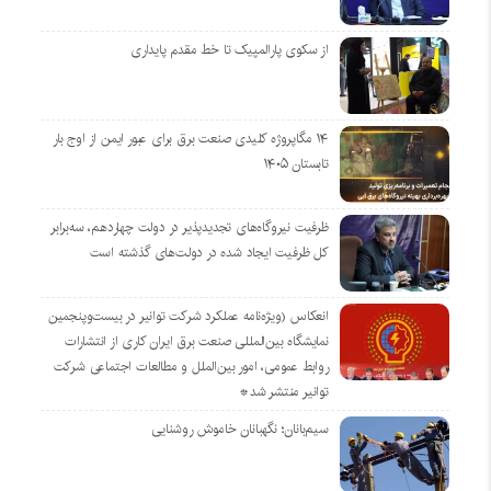
از سکوی پارالمپیک تا خط مقدم پایداری
۱۴ مگاپروژه‌ کلیدی صنعت برق برای عبور ایمن از اوج بار
تابستان ۱۴۰۵
ظرفیت نیروگاه‌های تجدیدپذیر در دولت چهاردهم، سه‌برابر
کل ظرفیت ایجاد شده در دولت‌های گذشته است
انعکاس (ویژه‌نامه عملکرد شرکت توانیر در بیست‌وپنجمین
نمایشگاه بین‌المللی صنعت برق ایران کاری از انتشارات
روابط عمومی، امور بین‌الملل و مطالعات اجتماعی شرکت
توانیر منتشر شد*
سیم‌بانان؛ نگهبانان خاموش روشنایی