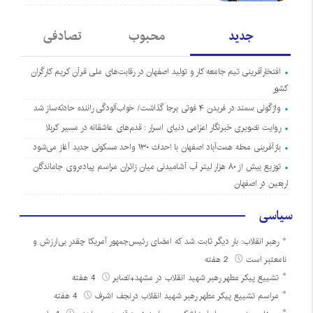
جدید
محبوب
تصادفی
افتخارآفرینی تیم جامعه کار و تولید اصفهان در رقابت‌های ملی قرآن کریم کارگران
کشور
واژگونی سمند در فریدن ۴ فوتی برجا گذاشت/ خواب‌آلودگی راننده حادثه‌ساز شد
روایت تصویری خبرنگار اعزامی دنیای اسرار : قدم‌های عاشقانه در مسیر کربلا
بازآفرینی محله همت‌آباد اصفهان با احداث ۱۳۰ واحد مسکونی جدید آغاز می‌شود
توزیع بیش از ۸۰ هزار لیتر آب آشامیدنی میان زائران مراسم پیاده‌روی جاماندگان
اربعین در اصفهان
سیاسی
رهبر انقلاب: بار دیگر ثابت شد که امضای رئیس‌جمهور آمریکا چقدر بی‌ارزش و
نامعتبر است
2 هفته
تشییع پیکر مطهر رهبر شهید انقلاب در مشهد+تصایر
4 هفته
مراسم تشییع پیکر مطهر رهبر شهید انقلاب درنجف اشرف
4 هفته