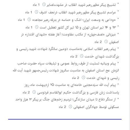
تشییع پیکر مطهر رهبر شهید انقلاب در مشهد+تصایر
1 ماه
مراسم تشییع پیکر مطهر رهبر شهید انقلاب درنجف اشرف
1 ماه
«وداعی به وسعت ایران؛ اشک و حماسه در بدرقه رهبر مجاهد»
1 ماه
۱۳ و ۱۴ تیر استان تهران و ۱۵ تیر کل کشور تعطیل است
1 ماه
میزبانی «نصف‌جهان» از مکتب مقاومت؛ آغاز هفته «شهدای اقتدار» در
اصفهان
2 ماه
پیام رهبر انقلاب اسلامی به‌مناسبت دومین سالگرد شهادت شهید رئیسی و
بزرگداشت شهدای خدمت
2 ماه
پیام وبیانیه تسلیت از طرف روابط عمومی و تبلیغات سپاه حضرت صاحب
الزمان عج استان اصفهان به مناسبت سالروز شهادت رئیس‌جمهور شهید آیت الله
رئیسی و شهدای خدمت
2 ماه
پیام آیت الله سیّدمجتبی خامنه‌ای به مناسبت ۲۵ اردیبهشت ماه، روز
پاسداشت زبان فارسی و بزرگداشت حکیم ابوالقاسم فردوسی
2 ماه
از سنگر دفاع تا میدان سازندگی؛ ترمیم زخم‌های جنگ بر پیکر ۳ هزار واحد
مسکونی توسط جهادگران اصفهانی
2 ماه