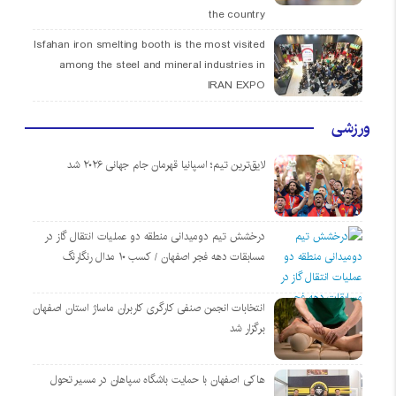
the country
Isfahan iron smelting booth is the most visited
among the steel and mineral industries in
IRAN EXPO
ورزشی
لایق‌ترین تیم؛ اسپانیا قهرمان جام جهانی ۲۰۲۶ شد
درخشش تیم دومیدانی منطقه دو عملیات انتقال گاز در
مسابقات دهه فجر اصفهان / کسب ۱۰ مدال رنگارنگ
انتخابات انجمن صنفی کارگری کاربران ماساژ استان اصفهان
برگزار شد
هاکی اصفهان با حمایت باشگاه سپاهان در مسیر تحول