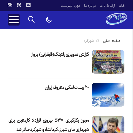
خانه
ارتباط با ما
درباره ما
مورد فهرست
صفحه اصلی
شهرکرد
گزارش تصویری رفتینگ(قایقرانی) پرواز
۲۰ پیست اسکی معروف ایران
مجوز بکارگیری ۵۳۷ نیروی قرارداد کارمعین برای
شهرداری های شیراز، کرمانشاه و شهرکرد صادر شد