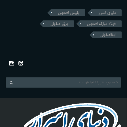
دنیای اسرار
پلیس اصفهان
فولاد مبارکه اصفهان
برق اصفهان
ابفااصفهان