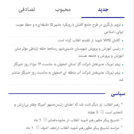
جدید
محبوب
تصادفی
لزوم بازنگری در طرح جامع کاشان با رویکرد «شهر ۱۵ دقیقه‌ای» و حفظ هویت
ایرانی-اسلامی
کاشان ۱۸۳۵ شهید در تقدیم انقلاب کرده است
رئیس آموزش و پرورش شهرستان خمینی‌شهر: رسانه‌ها حلقه ارتباطی مؤثر میان
آموزش و پرورش و جامعه هستند
پیام تبریک مدیرعامل شرکت گاز استان اصفهان به مناسبت ۱۷ مرداد روز خبرنگار
پیام تبریک مدیرعامل شرکت آب منطقه ای اصفهان به مناسبت روز خبرنگار منتشر
شد
سیاسی
رهبر انقلاب: بار دیگر ثابت شد که امضای رئیس‌جمهور آمریکا چقدر بی‌ارزش و
نامعتبر است
3 هفته
تشییع پیکر مطهر رهبر شهید انقلاب در مشهد+تصایر
1 ماه
مراسم تشییع پیکر مطهر رهبر شهید انقلاب درنجف اشرف
1 ماه