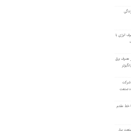
ندگی
رف انرژی با
ر مصرف برق
انگیزتر
 شرکت
ده صنعت
ا خط مقدم
 صنعت برق