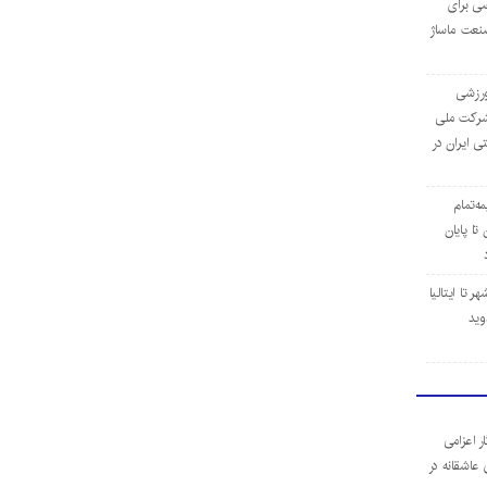
ی برای
نعت ماساژ
‌ورزشی
ن شرکت ملی
ی ایران در
مه‌تمام
ا پایان
 تا ایتالیا
وید
ر اعزامی
 عاشقانه در