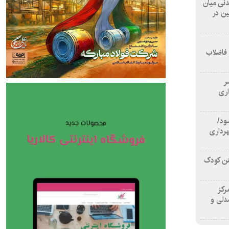
 آشامیدنی میان
ین در
 فاضلاب
سر
اری
ود/
هرداری
تن کودک
رکز
دلی و