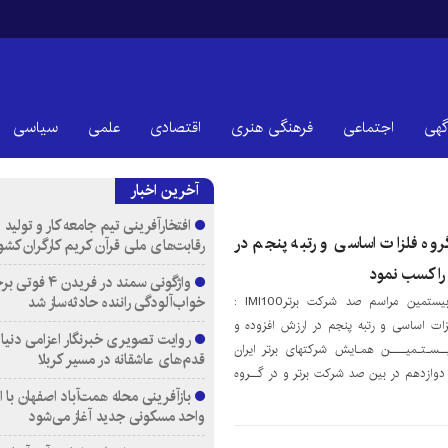
گهی
اجتماعی
فرهنگی هنری
اقتصادی
علمی
سیاسی
آخرین اخبار
افتخارآفرینی تیم جامعه کار و تولید 
 گروه فلزات اساسی و رتبه پنجم در
رقابت‌های ملی قرآن کریم کارگران کشو
 را کسب نمود
واژگونی سمند در فری
خواب‌آلودگی راننده حادثه‌ساز شد
پایگاه خبری دنیای اسرار در بیستمین مراسم صد شرکت برترIMI100 :
فلزات اساسی و رتبه پنجم در ارزش افزوده و
روایت تصویری خبرنگار اعزامی دنیای
ــسـتـمیــــن همـایش شرکتهای برتر ایران
قدم‌های عاشقانه در مسیر کربلا
 دوازدهم در بین صد شرکت برتر و در گــروه
واحد مسکونی جدید آغاز می‌شود