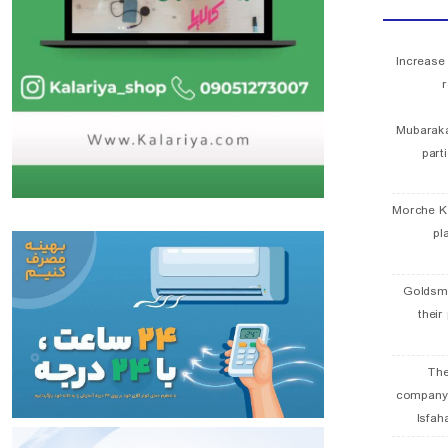
Increase
r
Mubaraka
part
Morche K
pl
Goldsmi
their
The
company
Isfah