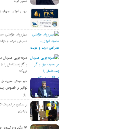
مسیر کربلا
برق و انرژی، جریان ز
مهار روند افزایشی مص
همراهی مردم و دولت
صرفه‌جویی همزمان د
و گاز زمستانمان را دل‌
می‌کند
خبر خوش مدیرعامل
توانیر در خصوص آین
برق
از سکوی پارالمپیک ت
پایداری
۱۴ مگاپروژه‌ کلیدی