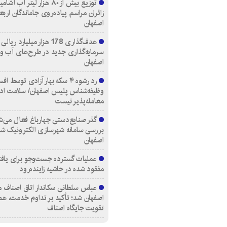
توزیع بیش از ۸۰ هزار لیتر آب
زائران مراسم پیاده‌روی جاماندگان اربع
اصفهان
هدف‌گذاری 178 هزار میلیارد ریالی
سرمایه‌گذاری جدید در طرح‌های آب و
اصفهان
رد رشوه ۴ سکه بهار آزادی توسط اف
وظیفه‌شناس پلیس اصفهان/ سلامت اد
معامله‌پذیر نیست
گذر صنایع‌دستی چهارباغ فعال می‌ش
بررسی سامانه شهرسازی الکترونیک ش
اصفهان
عملیات گسترده جست‌وجو برای یاف
مفقود شده در حاشیه زاینده‌رود
عباس سلطانی سکاندار اتاق اصناف م
اصفهان شد؛ تأکید بر تداوم خدمت، هم
تقویت جایگاه اصناف