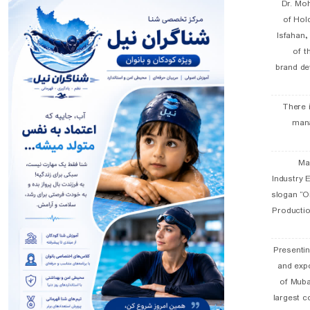
Dr. Mo
of Hol
Isfahan
of t
brand de
There 
man
19 
Industry E
slogan “Oi
Productio
Presentin
and exp
of Muba
largest c