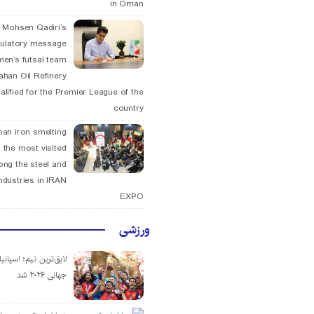
in Oman
. Mohsen Qadiri’s
tulatory message
men’s futsal team
fahan Oil Refinery
alified for the Premier League of the
country
han iron smelting
 the most visited
ng the steel and
ndustries in IRAN
EXPO
ورزشی
لایق‌ترین تیم؛ اسپانی
جهانی ۲۰۲۶ شد