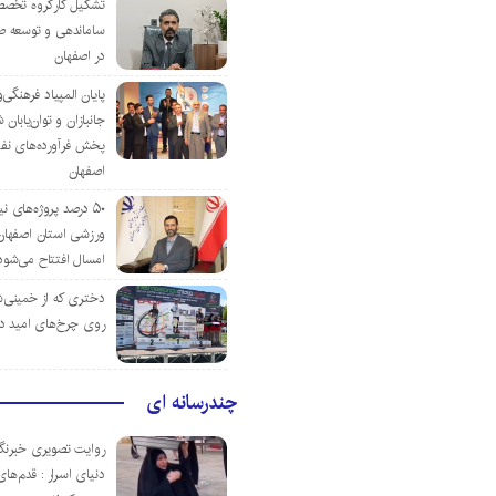
تشکیل کارگروه تخصص
ساماندهی و توسعه ص
در اصفهان
پایان المپیاد فرهنگی
جانبازان و توان‌یابا
پخش فرآورده‌های نفت
اصفهان
۵۰ درصد پروژه‌های نی
ورزشی استان اصفهان ت
امسال افتتاح می‌شود
دختری که از خمینی‌شهر
روی چرخ‌های امید د
چندرسانه ای
روایت تصویری خبرنگا
دنیای اسرار : قدم‌های