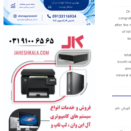
Dr
congra
after the 
of Is
qu
Isfa
booth is
amo
mineral i
ا قهرمان جام