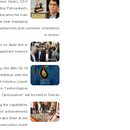
hsen Qadiri, CEO
ding Petropalash,
, became the man
he year managing
velopment and customer orientation
in Kishor
is no dead end in
agement science
May, the 28th Oil
xhibition with the
l Industry, Leash
n, Technological
Optimization” will be held in Tehran
g the capabilities
ort achievements
raka Steel at the
onstruction event