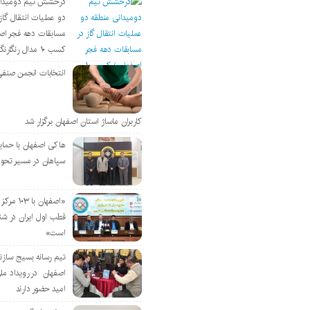
درخشش تیم دومیدان
دو عملیات انتقال گاز 
مسابقات دهه فجر اص
کسب ۱۰ مدال رنگارنگ
انتخابات انجمن صنفی
کاربران ماساژ استان اصفهان برگزار شد
هاکی اصفهان با حمای
سپاهان در مسیر تحو
«اصفهان با 
قطب اول ایران در شن
است»
تیم رسانه بسیج سازن
اصفهان در رویداد مل
امید حضور دارند