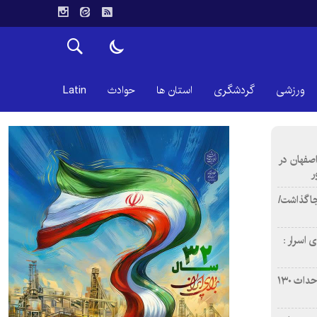
ورزشی
گردشگری
استان ها
حوادث
Latin
اصفهان در
ر
دن ۴ فوتی برجا گذاشت/
 اسرار :
بازآفرینی محله همت‌آباد اصفهان با احداث ۱۳۰