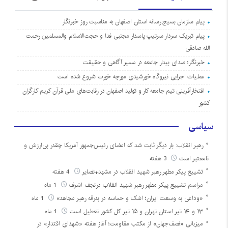
پیام سازمان بسیج رسانه استان اصفهان به مناسبت روز خبرنگار
پیام تبریک سردار سرتیپ پاسدار مجتبی فدا و حجت‌الاسلام والمسلمین رحمت
الله صادقی
خبرنگار؛ صدای بیدار جامعه در مسیر آگاهی و حقیقت
عملیات اجرایی نیروگاه خورشیدی مورچه خورت شروع شده است
افتخارآفرینی تیم جامعه کار و تولید اصفهان در رقابت‌های ملی قرآن کریم کارگران
کشور
سیاسی
رهبر انقلاب: بار دیگر ثابت شد که امضای رئیس‌جمهور آمریکا چقدر بی‌ارزش و
نامعتبر است
3 هفته
تشییع پیکر مطهر رهبر شهید انقلاب در مشهد+تصایر
4 هفته
مراسم تشییع پیکر مطهر رهبر شهید انقلاب درنجف اشرف
1 ماه
«وداعی به وسعت ایران؛ اشک و حماسه در بدرقه رهبر مجاهد»
1 ماه
۱۳ و ۱۴ تیر استان تهران و ۱۵ تیر کل کشور تعطیل است
1 ماه
میزبانی «نصف‌جهان» از مکتب مقاومت؛ آغاز هفته «شهدای اقتدار» در