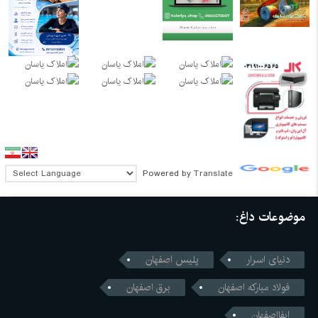
Powered by
Translate
موضوعات داغ:
دنیای اسرار
پلیس اصفهان
فولاد مبارکه اصفهان
برق اصفهان
ابفااصفهان