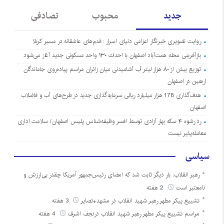
جدید
محبوب
تصادفی
روایت تصویری خبرنگار اعزامی دنیای اسرار : قدم‌های عاشقانه در مسیر کربلا
بازآفرینی محله همت‌آباد اصفهان با احداث ۱۳۰ واحد مسکونی جدید آغاز می‌شود
توزیع بیش از ۸۰ هزار لیتر آب آشامیدنی میان زائران مراسم پیاده‌روی جاماندگان
اربعین در اصفهان
هدف‌گذاری 178 هزار میلیارد ریالی سرمایه‌گذاری جدید در طرح‌های آب و فاضلاب
اصفهان
رد رشوه ۴ سکه بهار آزادی توسط افسر وظیفه‌شناس پلیس اصفهان/ سلامت اداری
معامله‌پذیر نیست
سیاسی
رهبر انقلاب: بار دیگر ثابت شد که امضای رئیس‌جمهور آمریکا چقدر بی‌ارزش و
نامعتبر است
2 هفته
تشییع پیکر مطهر رهبر شهید انقلاب در مشهد+تصایر
3 هفته
مراسم تشییع پیکر مطهر رهبر شهید انقلاب درنجف اشرف
4 هفته