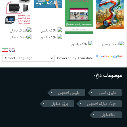
Powered by
Translate
موضوعات داغ:
دنیای اسرار
پلیس اصفهان
فولاد مبارکه اصفهان
برق اصفهان
ابفااصفهان