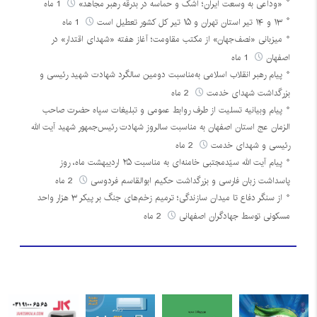
«وداعی به وسعت ایران؛ اشک و حماسه در بدرقه رهبر مجاهد»
1 ماه
۱۳ و ۱۴ تیر استان تهران و ۱۵ تیر کل کشور تعطیل است
1 ماه
میزبانی «نصف‌جهان» از مکتب مقاومت؛ آغاز هفته «شهدای اقتدار» در
اصفهان
1 ماه
پیام رهبر انقلاب اسلامی به‌مناسبت دومین سالگرد شهادت شهید رئیسی و
بزرگداشت شهدای خدمت
2 ماه
پیام وبیانیه تسلیت از طرف روابط عمومی و تبلیغات سپاه حضرت صاحب
الزمان عج استان اصفهان به مناسبت سالروز شهادت رئیس‌جمهور شهید آیت الله
رئیسی و شهدای خدمت
2 ماه
پیام آیت الله سیّدمجتبی خامنه‌ای به مناسبت ۲۵ اردیبهشت ماه، روز
پاسداشت زبان فارسی و بزرگداشت حکیم ابوالقاسم فردوسی
2 ماه
از سنگر دفاع تا میدان سازندگی؛ ترمیم زخم‌های جنگ بر پیکر ۳ هزار واحد
مسکونی توسط جهادگران اصفهانی
2 ماه