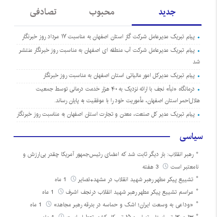
جدید
محبوب
تصادفی
پیام تبریک مدیرعامل شرکت گاز استان اصفهان به مناسبت ۱۷ مرداد روز خبرنگار
پیام تبریک مدیرعامل شرکت آب منطقه ای اصفهان به مناسبت روز خبرنگار منتشر
شد
پیام تبریک مدیرکل امور مالیاتی استان اصفهان به مناسبت روز خبرنگار
درمانگاه «نبأ» نجف با ارائه نزدیک به ۴۰ هزار خدمت درمانی توسط جمعیت
هلال‌احمر استان اصفهان، مأموریت خود را با موفقیت به پایان رساند.
پیام تبریک مدیر کل صنعت، معدن و تجارت استان اصفهان به مناسبت روز خبرنگار
سیاسی
رهبر انقلاب: بار دیگر ثابت شد که امضای رئیس‌جمهور آمریکا چقدر بی‌ارزش و
نامعتبر است
3 هفته
تشییع پیکر مطهر رهبر شهید انقلاب در مشهد+تصایر
1 ماه
مراسم تشییع پیکر مطهر رهبر شهید انقلاب درنجف اشرف
1 ماه
«وداعی به وسعت ایران؛ اشک و حماسه در بدرقه رهبر مجاهد»
1 ماه