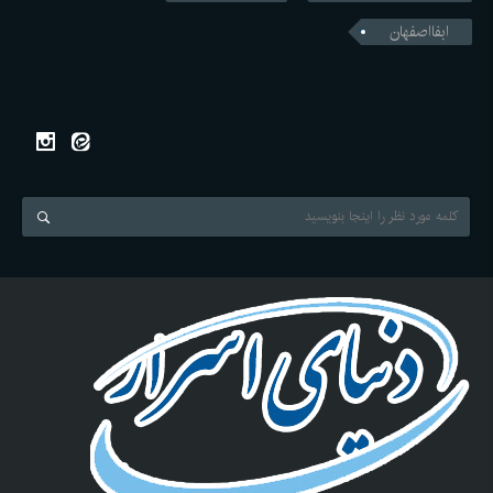
ابفااصفهان