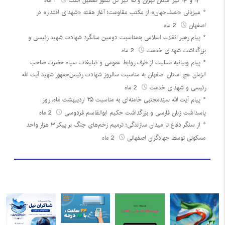
۱۳ و ۱۴ تیر استان تهران و ۱۵ تیر کل کشور تعطیل است
1 ماه
میزبانی «نصف‌جهان» از مکتب مقاومت؛ آغاز هفته «شهدای اقتدار» در
اصفهان
2 ماه
پیام رهبر انقلاب اسلامی به‌مناسبت دومین سالگرد شهادت شهید رئیسی و
بزرگداشت شهدای خدمت
2 ماه
پیام وبیانیه تسلیت از طرف روابط عمومی و تبلیغات سپاه حضرت صاحب
الزمان عج استان اصفهان به مناسبت سالروز شهادت رئیس‌جمهور شهید آیت الله
رئیسی و شهدای خدمت
2 ماه
پیام آیت الله سیّدمجتبی خامنه‌ای به مناسبت ۲۵ اردیبهشت ماه، روز
پاسداشت زبان فارسی و بزرگداشت حکیم ابوالقاسم فردوسی
2 ماه
از سنگر دفاع تا میدان سازندگی؛ ترمیم زخم‌های جنگ بر پیکر ۳ هزار واحد
مسکونی توسط جهادگران اصفهانی
2 ماه