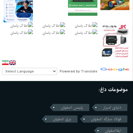
Powered by
Translate
موضوعات داغ:
دنیای اسرار
پلیس اصفهان
فولاد مبارکه اصفهان
برق اصفهان
ابفااصفهان