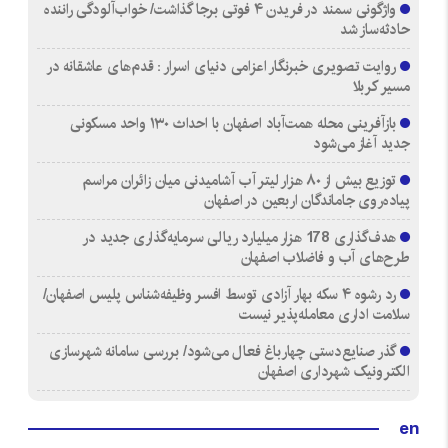
واژگونی سمند در فریدن ۴ فوتی برجا گذاشت/ خواب‌آلودگی راننده
حادثه‌ساز شد
روایت تصویری خبرنگار اعزامی دنیای اسرار : قدم‌های عاشقانه در
مسیر کربلا
بازآفرینی محله همت‌آباد اصفهان با احداث ۱۳۰ واحد مسکونی
جدید آغاز می‌شود
توزیع بیش از ۸۰ هزار لیتر آب آشامیدنی میان زائران مراسم
پیاده‌روی جاماندگان اربعین در اصفهان
هدف‌گذاری 178 هزار میلیارد ریالی سرمایه‌گذاری جدید در
طرح‌های آب و فاضلاب اصفهان
رد رشوه ۴ سکه بهار آزادی توسط افسر وظیفه‌شناس پلیس اصفهان/
سلامت اداری معامله‌پذیر نیست
گذر صنایع‌دستی چهارباغ فعال می‌شود/ بررسی سامانه شهرسازی
الکترونیک شهرداری اصفهان
en