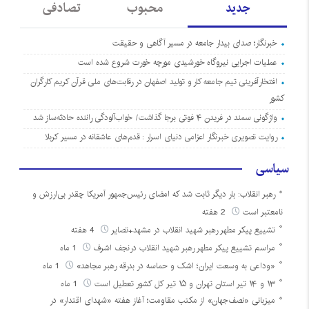
جدید
محبوب
تصادفی
خبرنگار؛ صدای بیدار جامعه در مسیر آگاهی و حقیقت
عملیات اجرایی نیروگاه خورشیدی مورچه خورت شروع شده است
افتخارآفرینی تیم جامعه کار و تولید اصفهان در رقابت‌های ملی قرآن کریم کارگران
کشور
واژگونی سمند در فریدن ۴ فوتی برجا گذاشت/ خواب‌آلودگی راننده حادثه‌ساز شد
روایت تصویری خبرنگار اعزامی دنیای اسرار : قدم‌های عاشقانه در مسیر کربلا
سیاسی
رهبر انقلاب: بار دیگر ثابت شد که امضای رئیس‌جمهور آمریکا چقدر بی‌ارزش و
نامعتبر است
2 هفته
تشییع پیکر مطهر رهبر شهید انقلاب در مشهد+تصایر
4 هفته
مراسم تشییع پیکر مطهر رهبر شهید انقلاب درنجف اشرف
1 ماه
«وداعی به وسعت ایران؛ اشک و حماسه در بدرقه رهبر مجاهد»
1 ماه
۱۳ و ۱۴ تیر استان تهران و ۱۵ تیر کل کشور تعطیل است
1 ماه
میزبانی «نصف‌جهان» از مکتب مقاومت؛ آغاز هفته «شهدای اقتدار» در