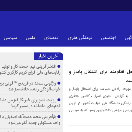
گهی
اجتماعی
فرهنگی هنری
اقتصادی
علمی
سیاسی
آخرین اخبار
افتخارآفرینی تیم جامعه کار و تولید 
حل نظام‌مند برای اشتغال پایدار و
رقابت‌های ملی قرآن کریم کارگران کشو
است
واژگونی سمند در فری
خواب‌آلودگی راننده حادثه‌ساز شد
هارت، راه‌حل نظام‌مند برای اشتغال پایدار و
 به گزارش دنیای اسرار ، کاشان-جعفری
روایت تصویری خبرنگار اعزامی دنیای
 فرهنگی دانشگاه ملی مهارت کشور، در آیین
قدم‌های عاشقانه در مسیر کربلا
لمپیاد قهرمانی ورزشی دانشجویان پسر، که به میزبانی
واحد مسکونی جدید آغاز می‌شود