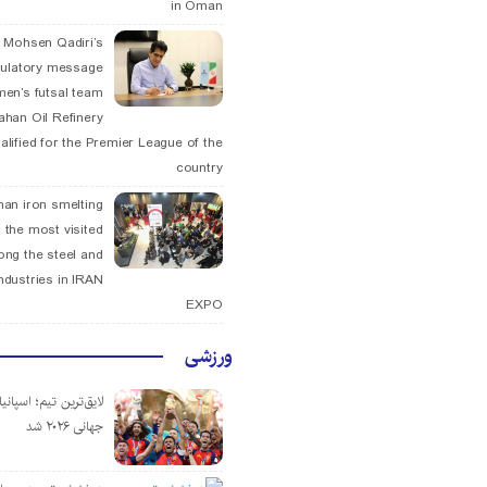
in Oman
. Mohsen Qadiri’s
tulatory message
men’s futsal team
fahan Oil Refinery
alified for the Premier League of the
country
han iron smelting
 the most visited
ng the steel and
ndustries in IRAN
EXPO
ورزشی
لایق‌ترین تیم؛ اسپانی
جهانی ۲۰۲۶ شد