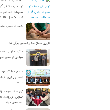
درخشش تیم دومیدان
دو عملیات انتقال گاز 
مسابقات دهه فجر اص
کسب ۱۰ مدال رنگارنگ
انتخابات انجمن صنفی
کاربران ماساژ استان اصفهان برگزار شد
هاکی اصفهان با حمای
سپاهان در مسیر تحو
«اصفهان با 
قطب اول ایران در شن
است»
تیم رسانه بسیج سازن
اصفهان در رویداد مل
امید حضور دارند