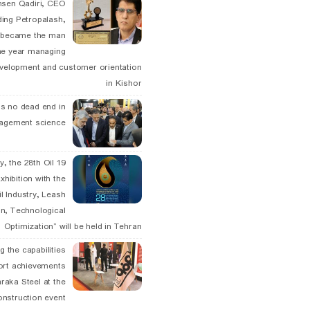
hsen Qadiri, CEO
ding Petropalash,
, became the man
he year managing
velopment and customer orientation
in Kishor
is no dead end in
agement science
May, the 28th Oil
xhibition with the
l Industry, Leash
n, Technological
Optimization” will be held in Tehran
g the capabilities
ort achievements
raka Steel at the
onstruction event