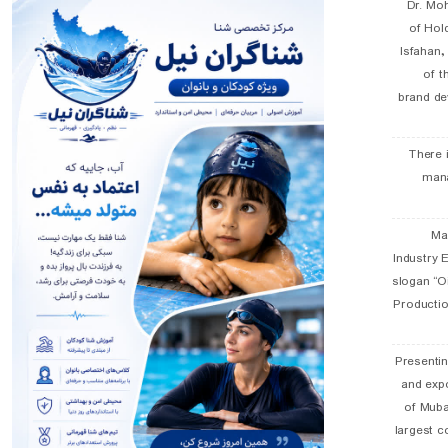
Dr. Mo
of Hol
Isfahan
of t
brand de
There 
man
19 
Industry E
slogan “Oi
Productio
Presentin
and exp
of Muba
largest c