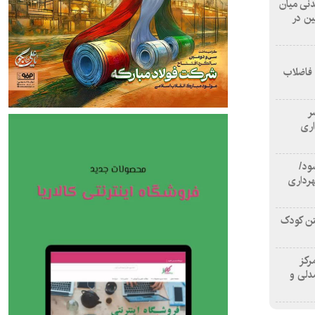
 آشامیدنی میان
ین در
 فاضلاب
سر
اری
ود/
هرداری
تن کودک
رکز
دلی و