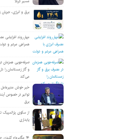
مسیر کربلا
برق و انرژی، جریان ز
مهار روند افزایشی مص
همراهی مردم و دولت
صرفه‌جویی همزمان د
و گاز زمستانمان را دل‌
می‌کند
خبر خوش مدیرعامل
توانیر در خصوص آین
برق
از سکوی پارالمپیک ت
پایداری
۱۴ مگاپروژه‌ کلیدی