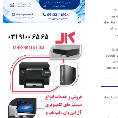
Dr
congra
after the 
of Is
qu
Isfa
booth is
amo
mineral i
ا قهرمان جام