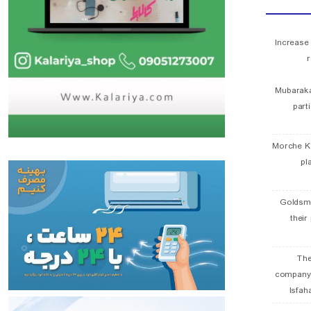
Increase
r
Mubaraka
part
Morche K
pl
Goldsmi
their
The
company
Isfah