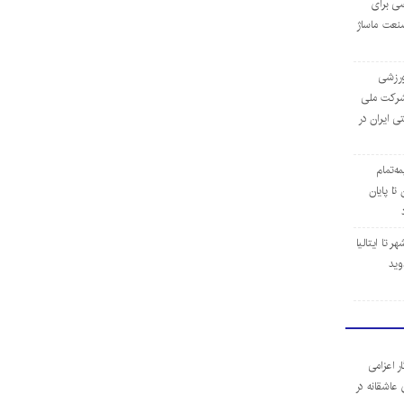
ی برای
نعت ماساژ
‌ورزشی
ن شرکت ملی
ی ایران در
مه‌تمام
ا پایان
 تا ایتالیا
وید
ر اعزامی
 عاشقانه در