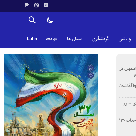
ورزشی
گردشگری
استان ها
حوادث
Latin
اصفهان در
ر
دن ۴ فوتی برجا گذاشت/
 اسرار :
بازآفرینی محله همت‌آباد اصفهان با احداث ۱۳۰