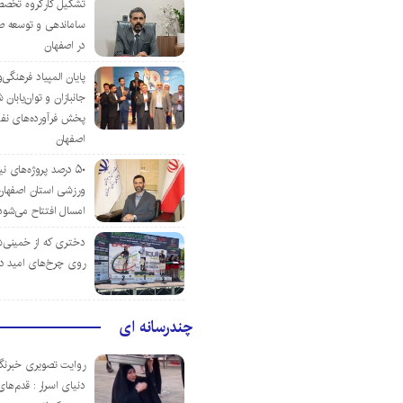
تشکیل کارگروه تخصص
ساماندهی و توسعه ص
در اصفهان
پایان المپیاد فرهنگی
جانبازان و توان‌یابا
پخش فرآورده‌های نفت
اصفهان
۵۰ درصد پروژه‌های نی
ورزشی استان اصفهان ت
امسال افتتاح می‌شود
دختری که از خمینی‌شهر
روی چرخ‌های امید د
چندرسانه ای
روایت تصویری خبرنگا
دنیای اسرار : قدم‌های