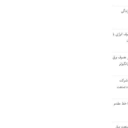
ندگی
رف انرژی با
ر مصرف برق
انگیزتر
 شرکت
ده صنعت
ا خط مقدم
 صنعت برق