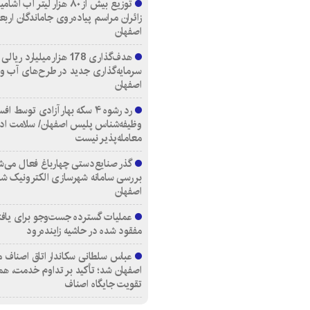
توزیع بیش از ۸۰ هزار لیتر آب
زائران مراسم پیاده‌روی جاماندگان اربع
اصفهان
هدف‌گذاری 178 هزار میلیارد ریالی
سرمایه‌گذاری جدید در طرح‌های آب و
اصفهان
رد رشوه ۴ سکه بهار آزادی توسط اف
وظیفه‌شناس پلیس اصفهان/ سلامت اد
معامله‌پذیر نیست
گذر صنایع‌دستی چهارباغ فعال می‌ش
بررسی سامانه شهرسازی الکترونیک ش
اصفهان
عملیات گسترده جست‌وجو برای یاف
مفقود شده در حاشیه زاینده‌رود
عباس سلطانی سکاندار اتاق اصناف م
اصفهان شد؛ تأکید بر تداوم خدمت، هم
تقویت جایگاه اصناف