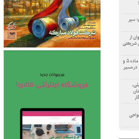
؛ سپر
ن از
ن شریعتی
هوشمندسازی فرآیندهای کمیسیون ماده ۵ و
 در مسیر
لی،
تان
نواحی