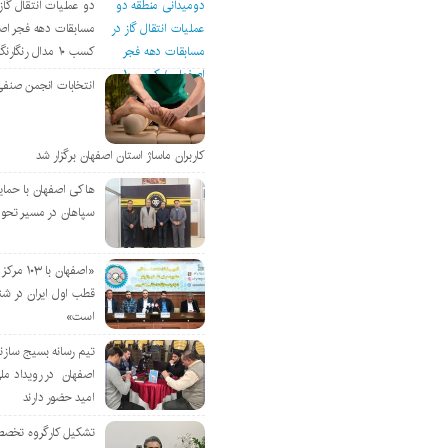
دو عملیات انتقال گاز 
مسابقات دهه فجر اص
کسب ۱۰ مدال رنگارنگ
انتخابات انجمن صنفی
کاربران ماساژ استان اصفهان برگزار شد
هاکی اصفهان با حمای
سپاهان در مسیر تحو
«اصفهان با 
قطب اول ایران در شن
است»
تیم رسانه بسیج سازن
اصفهان در رویداد مل
امید حضور دارند
تشکیل کارگروه تخصص