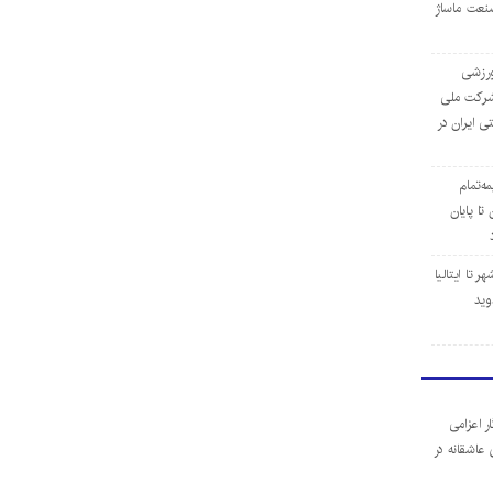
نعت ماساژ
‌ورزشی
ن شرکت ملی
ی ایران در
مه‌تمام
ا پایان
 تا ایتالیا
وید
ر اعزامی
 عاشقانه در