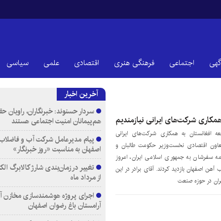
گهی
اجتماعی
فرهنگی هنری
اقتصادی
علمی
سیاسی
آخرین اخبار
سردار حسنوند: خبرنگاران، راویان ح
همکاری شرکت‌های ایرانی نیازمندیم
هم‌پیمانان امنیت اجتماعی هستند
سعه افغانستان به همکاری شرکت‌های ایرانی
پیام مدیرعامل شرکت آب و فاضلاب 
 معاون اقتصادی نخست‌وزیر حکومت طالبان و
اصفهان به مناسبت «روز خبرنگار»
مه سفرشان به جمهوری اسلامی ایران، امروز
تغییر در زمان‌بندی شارژ کالابرگ الک
ارخانه ذوب آهن اصفهان بازدید کردند. آقای برادر در این
از مرداد ماه
یران در حوزه صنعت
اجرای پروژه هوشمندسازی مخازن آ
آرامستان‌ باغ رضوان اصفهان