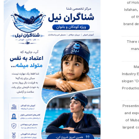
of Hol
Isfahan
of t
brand de
There 
man
19 
Industry E
slogan “Oi
Productio
Presentin
and exp
of Muba
largest c