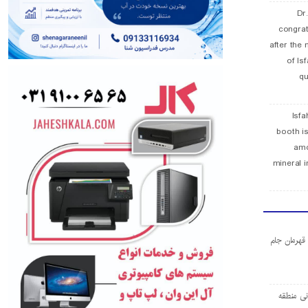
Dr
congra
after the 
of Is
qu
Isfa
booth is
amo
mineral i
ا قهرمان جام
ی منطقه