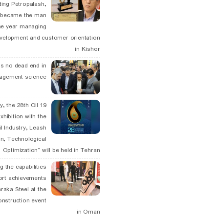
ding Petropalash,
, became the man
he year managing
velopment and customer orientation
in Kishor
is no dead end in
agement science
May, the 28th Oil
xhibition with the
l Industry, Leash
n, Technological
Optimization” will be held in Tehran
g the capabilities
ort achievements
raka Steel at the
onstruction event
in Oman