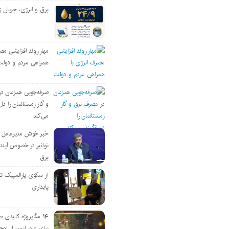
برق و انرژی، جریان ز
مهار روند افزایشی مص
همراهی مردم و دولت
صرفه‌جویی همزمان د
و گاز زمستانمان را دل‌
می‌کند
خبر خوش مدیرعامل
توانیر در خصوص آین
برق
از سکوی پارالمپیک ت
پایداری
۱۴ مگاپروژه‌ کلیدی
برای عبور ایمن از اوج 