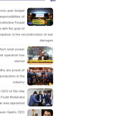
 one-year budget
esponsibilities of
collective Foulad
 with the goal of
icipation in the reconstruction of war
damages
hort solar power
ant operation has
started
ths are proud of
 production in the
industry
 CEO of the new
 Fould Mobaraka
an was appointed
hsen Qadiri, CEO