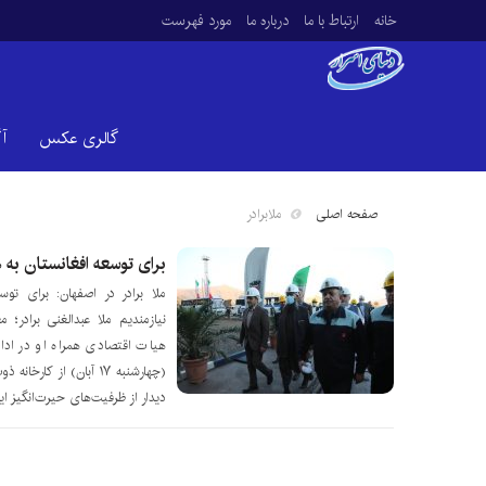
خانه
ارتباط با ما
درباره ما
مورد فهرست
گالری عکس
آ
صفحه اصلی
ملابرادر
برای توسعه افغانستان به 
ملا برادر در اصفهان: برای تو
نیازمندیم ملا عبدالغنی برادر؛
هیات اقتصادی همراه او در ادا
(چهارشنبه ۱۷ آبان) از ک
دیدار از ظرفیت‌های حیرت‌انگیز ا