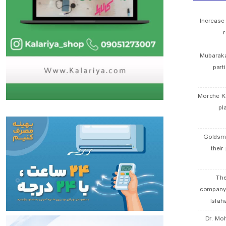
Increase
r
Mubaraka
part
Morche K
pl
Goldsmi
their
The
company
Isfah
Dr. Mo