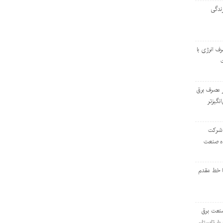
ندگی
رف انرژی با
ر مصرف برق
انگیزتر
 شرکت
ده صنعت
ا خط مقدم
 صنعت برق
بار تابستان