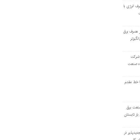
رف انرژی با
ر مصرف برق
انگیزتر
 شرکت
ده صنعت
ا خط مقدم
 صنعت برق
بار تابستان
دیدپذیر در
بر کل