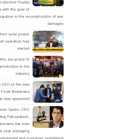
collective Foulad
 with the goal of
icipation in the reconstruction of war
damages
hort solar power
ant operation has
started
ths are proud of
 production in the
industry
 CEO of the new
 Fould Mobaraka
an was appointed
hsen Qadiri, CEO
ding Petropalash,
, became the man
he year managing
velopment and customer orientation