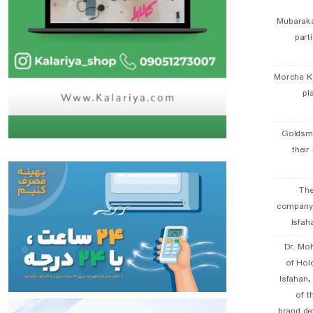
Mubaraka
part
Morche K
pl
Goldsmi
their
The
company
Isfah
Dr. Mo
of Hol
Isfahan
of t
brand de