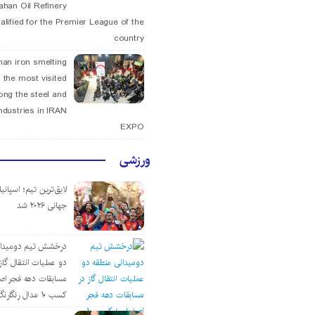
fahan Oil Refinery
alified for the Premier League of the
country
han iron smelting
 the most visited
ng the steel and
ndustries in IRAN
EXPO
ورزشی
لایق‌ترین تیم؛ اسپانی
جهانی ۲۰۲۶ شد
درخشش تیم دومیدان
دو عملیات انتقال گاز 
مسابقات دهه فجر اص
کسب ۱۰ مدال رنگارنگ