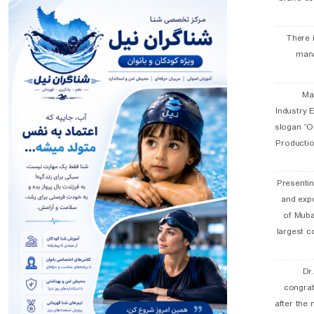
There 
man
19 
Industry E
slogan “Oi
Productio
Presentin
and exp
of Muba
largest c
Dr
congra
after the 