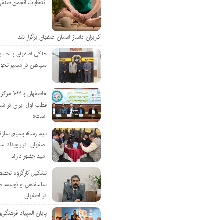
انتخابات انجمن صنفی
کاربران ماساژ استان اصفهان برگزار شد
هاکی اصفهان با حمای
سپاهان در مسیر تحو
«اصفهان با 
قطب اول ایران در شن
است»
تیم رسانه بسیج سازن
اصفهان در رویداد مل
امید حضور دارند
تشکیل کارگروه تخصص
ساماندهی و توسعه ص
در اصفهان
پایان المپیاد فرهنگی