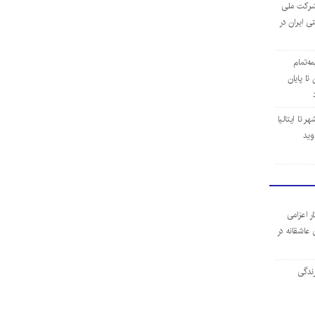
ن شرکت ملی
ی ایران در
مه‌تمام
ا پایان
 تا ایتالیا
وید
ر اعزامی
 عاشقانه در
ندگی