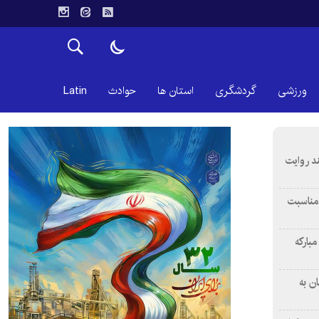
ورزشی
گردشگری
استان ها
حوادث
Latin
ند روایت
 مناسبت
بارکه
ن به