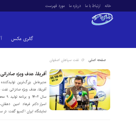
خانه
ارتباط با ما
درباره ما
مورد فهرست
گالری عکس
آ
صفحه اصلی
نفت سپاهان اصفهان
آفریقا، هدف ویژه صادراتی
مدیرعامل بزرگ‌ترین تولیدکنند
اسرار:دکتر فرهاد امین دهقا
نمایشگاه ایران اکسپو گفت: در س