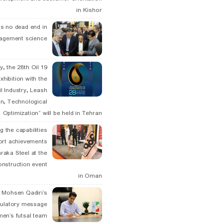
in Kishor
is no dead end in
agement science
May, the 28th Oil
xhibition with the
l Industry, Leash
n, Technological
Optimization” will be held in Tehran
g the capabilities
ort achievements
raka Steel at the
onstruction event
in Oman
. Mohsen Qadiri’s
tulatory message
men’s futsal team