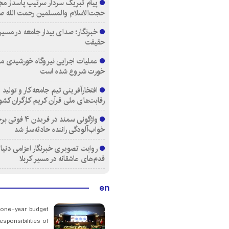
پیام تبریک سردار سرتیپ پاسدار مج
حجت‌الاسلام والمسلمین رحمت الله ص
خبرنگار؛ صدای بیدار جامعه در مسیر
حقیقت
عملیات اجرایی نیروگاه خورشیدی م
خورت شروع شده است
افتخارآفرینی تیم جامعه کار و تولید 
رقابت‌های ملی قرآن کریم کارگران کشو
واژگونی سمند در فری
خواب‌آلودگی راننده حادثه‌ساز شد
روایت تصویری خبرنگار اعزامی دنیای
قدم‌های عاشقانه در مسیر کربلا
en
 one-year budget
esponsibilities of