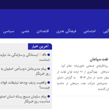
گهی
اجتماعی
فرهنگی هنری
اقتصادی
علمی
سیاسی
آخرین اخبار
✍
ایستادگی و سازندگی ما، نیازم
 نفت سپاهان
شماست
ه روانکارهای صنعتی خاورمیانه اعلام کرد:
پیام مدیرعامل ذوب‌آهن اصفهان به
آفریقا، هدف ویژه صادراتی نفت سپاهان بهره‌گیری از ۱۰۰ درصد توان تولید در
روز خبرنگار
سال ۱۴۰۲ و برنامه تولید ۹ محصول جدید در سال ۱۴۰۳ به گزارش دنیای
واقعیت ردیف بودجه تبلیغات فولاد م
ن، مدیرعامل شرکت نفت سپاهان در حاشیه
چیست؟
ال گذشته
پیام سازمان بسیج رسانه استان اصفها
مناسبت روز خبرنگار