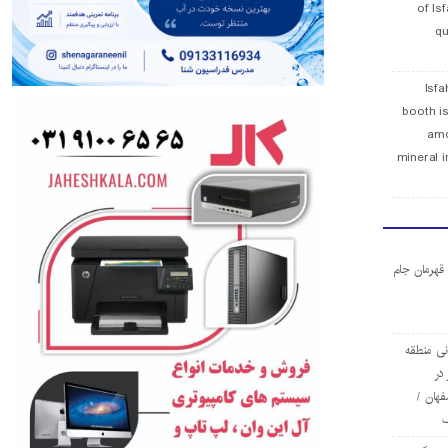
of Is
qu
Isfa
booth is
amo
mineral i
ا قهرمان جام
ی منطقه
در
فهان /