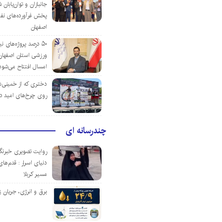
جانبازان و توان‌یابا
پخش فرآورده‌های نفت
اصفهان
۵۰ درصد پروژه‌های نی
ورزشی استان اصفهان ت
امسال افتتاح می‌شود
دختری که از خمینی‌شهر
روی چرخ‌های امید د
چندرسانه ای
روایت تصویری خبرنگا
دنیای اسرار : قدم‌های
مسیر کربلا
برق و انرژی، جریان ز