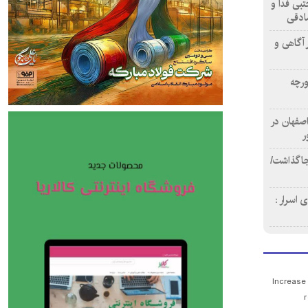
تبی فدا و
ادقی
 آگاهی و
ورچه
اصفهان در
ر
دن ۴ فوتی برجا گذاشت/
 اسرار :
Increase
r