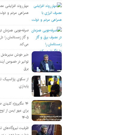
مهار روند افزایشی مص
همراهی مردم و دولت
صرفه‌جویی همزمان د
و گاز زمستانمان را دل‌
می‌کند
خبر خوش مدیرعامل
توانیر در خصوص آین
برق
از سکوی پارالمپیک ت
پایداری
۱۴ مگاپروژه‌ کلیدی
برای عبور ایمن از اوج 
۱۴۰۵
ظرفیت نیروگاه‌های تج
دولت چهاردهم، سه‌برا