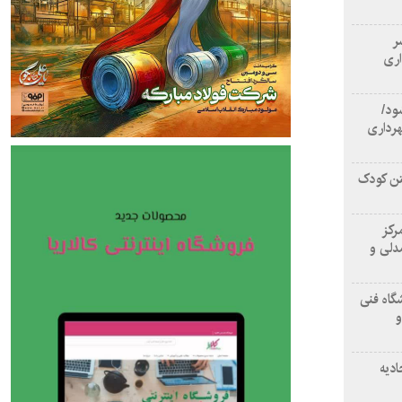
سر
اری
ود/
هرداری
تن کودک
رکز
دلی و
گاه فنی
و
ادیه