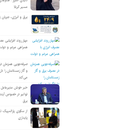
دنیای اسرار : قدم‌های
مسیر کربلا
برق و انرژی، جریان ز
مهار روند افزایشی مص
همراهی مردم و دولت
صرفه‌جویی همزمان د
و گاز زمستانمان را دل‌
می‌کند
خبر خوش مدیرعامل
توانیر در خصوص آین
برق
از سکوی پارالمپیک ت
پایداری