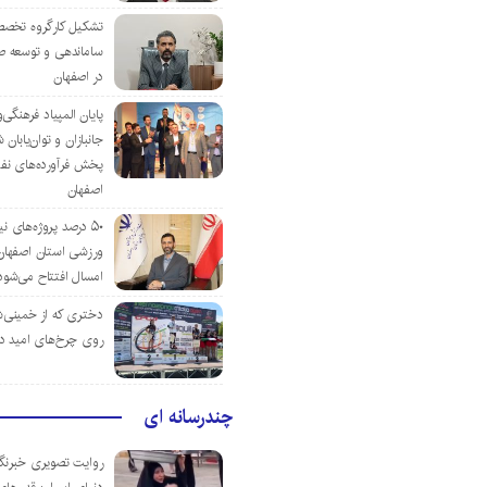
تشکیل کارگروه تخصص
ساماندهی و توسعه ص
در اصفهان
پایان المپیاد فرهنگی
جانبازان و توان‌یابا
پخش فرآورده‌های نفت
اصفهان
۵۰ درصد پروژه‌های نی
ورزشی استان اصفهان ت
امسال افتتاح می‌شود
دختری که از خمینی‌شهر
روی چرخ‌های امید د
چندرسانه ای
روایت تصویری خبرنگا