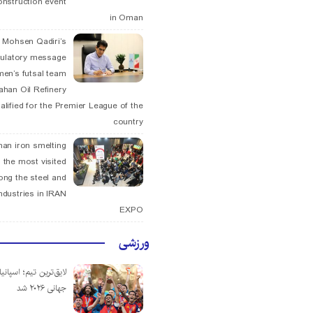
onstruction event
in Oman
. Mohsen Qadiri’s
tulatory message
men’s futsal team
fahan Oil Refinery
alified for the Premier League of the
country
han iron smelting
 the most visited
ng the steel and
ndustries in IRAN
EXPO
ورزشی
لایق‌ترین تیم؛ اسپانی
جهانی ۲۰۲۶ شد