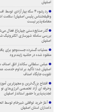
اصفهان
رد رشوه ۴ سکه بهار آزادی توسط اف
وظیفه‌شناس پلیس اصفهان/ سلامت اد
معامله‌پذیر نیست
گذر صنایع‌دستی چهارباغ فعال می‌ش
بررسی سامانه شهرسازی الکترونیک ش
اصفهان
عملیات گسترده جست‌وجو برای یاف
مفقود شده در حاشیه زاینده‌رود
عباس سلطانی سکاندار اتاق اصناف م
اصفهان شد؛ تأکید بر تداوم خدمت، هم
تقویت جایگاه اصناف
افتتاح بزرگ‌ترین و مجهزترین آموزش
وحرفه ای آزاد تخصصی انرژی‌های نو 
تجدیدپذیر با حضور استاندار اصفهان
آغاز خرید توافقی شیرخام توسط اتح
دامداران استان اصفهان