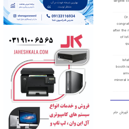
largest c
Dr
congra
after the 
of Is
qu
Isfa
booth is
amo
mineral i
ا قهرمان جام