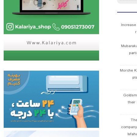
Increase
r
Mubaraka
part
Morche K
pl
Goldsmi
their
The
company
Isfah