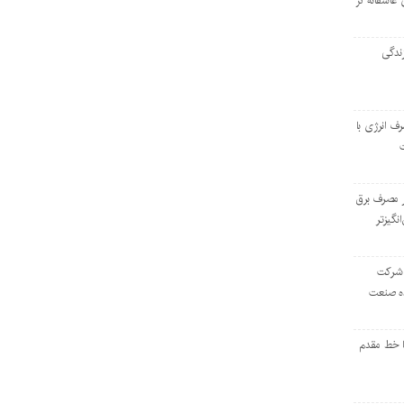
 عاشقانه در
ندگی
رف انرژی با
ر مصرف برق
انگیزتر
 شرکت
ده صنعت
ا خط مقدم