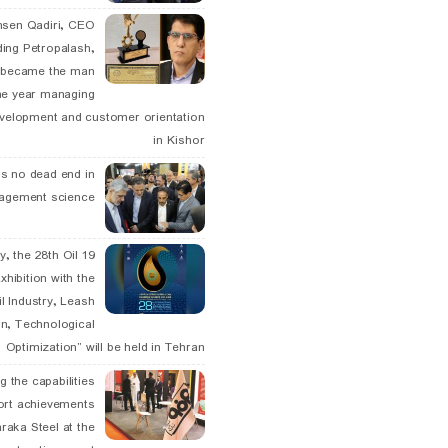
hsen Qadiri, CEO
ding Petropalash,
, became the man
he year managing
velopment and customer orientation
in Kishor
is no dead end in
agement science
May, the 28th Oil
xhibition with the
l Industry, Leash
n, Technological
Optimization” will be held in Tehran
g the capabilities
ort achievements
raka Steel at the