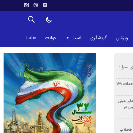
ورزشی
گردشگری
استان ها
حوادث
Latin
 اسرار :
بازآفرینی محله همت‌آباد اصفهان با احداث ۱۳۰
 آشامیدنی میان
ین در
 فاضلاب