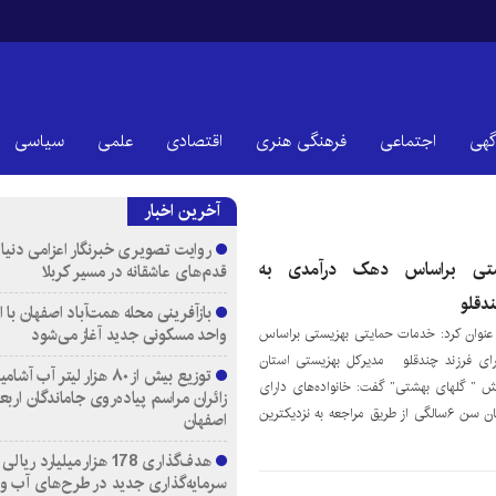
گهی
اجتماعی
فرهنگی هنری
اقتصادی
علمی
سیاسی
آخرین اخبار
روایت تصویری خبرنگار اعزامی دنیای
تی براساس دهک درآمدی به
قدم‌های عاشقانه در مسیر کربلا
ندقلو
واحد مسکونی جدید آغاز می‌شود
عنوان کرد: خدمات حمایتی بهزیستی براساس
رای فرزند چندقلو مدیرکل بهزیستی استان
توزیع بیش از ۸۰ هزار لیتر آب
یش ” گلهای بهشتی” گفت: خانواده‌های دارای
زائران مراسم پیاده‌روی جاماندگان اربع
فرزند چند قلو از زمان تولد تا پایان سن ۶سالگی از طریق مراجعه به نزدیکترین
اصفهان
هدف‌گذاری 178 هزار میلیارد ریالی
سرمایه‌گذاری جدید در طرح‌های آب و