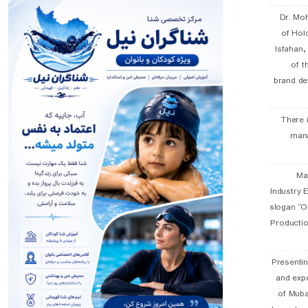
Dr. Mo
of Hol
Isfahan
of t
brand de
There 
man
19 
Industry E
slogan “Oi
Productio
Presentin
and exp
of Muba