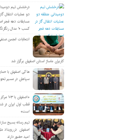
درخشش تیم دومیدان
دو عملیات انتقال گاز 
مسابقات دهه فجر اص
کسب ۱۰ مدال رنگارنگ
انتخابات انجمن صنفی
کاربران ماساژ استان اصفهان برگزار شد
هاکی اصفهان با حمای
سپاهان در مسیر تحو
«اصفهان با 
قطب اول ایران در شن
است»
تیم رسانه بسیج سازن
اصفهان در رویداد مل
امید حضور دارند