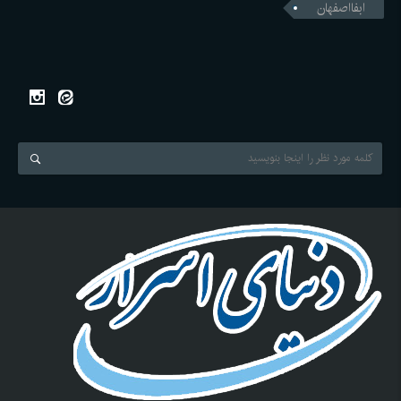
ابفااصفهان