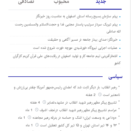
جدید
محبوب
تصادفی
پیام سازمان بسیج رسانه استان اصفهان به مناسبت روز خبرنگار
پیام تبریک سردار سرتیپ پاسدار مجتبی فدا و حجت‌الاسلام والمسلمین رحمت
الله صادقی
خبرنگار؛ صدای بیدار جامعه در مسیر آگاهی و حقیقت
عملیات اجرایی نیروگاه خورشیدی مورچه خورت شروع شده است
افتخارآفرینی تیم جامعه کار و تولید اصفهان در رقابت‌های ملی قرآن کریم کارگران
کشور
سیاسی
رهبر انقلاب: بار دیگر ثابت شد که امضای رئیس‌جمهور آمریکا چقدر بی‌ارزش و
نامعتبر است
2 هفته
تشییع پیکر مطهر رهبر شهید انقلاب در مشهد+تصایر
4 هفته
مراسم تشییع پیکر مطهر رهبر شهید انقلاب درنجف اشرف
1 ماه
«وداعی به وسعت ایران؛ اشک و حماسه در بدرقه رهبر مجاهد»
1 ماه
۱۳ و ۱۴ تیر استان تهران و ۱۵ تیر کل کشور تعطیل است
1 ماه