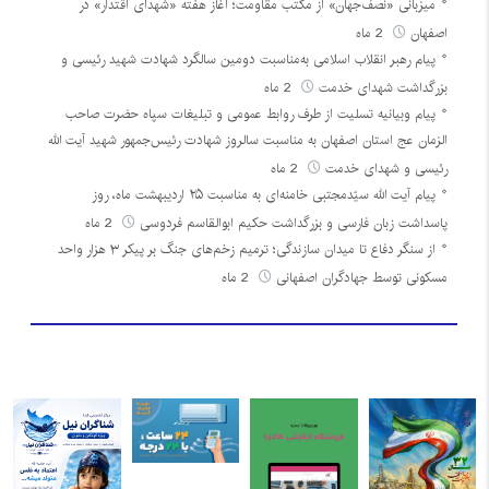
میزبانی «نصف‌جهان» از مکتب مقاومت؛ آغاز هفته «شهدای اقتدار» در
اصفهان
2 ماه
پیام رهبر انقلاب اسلامی به‌مناسبت دومین سالگرد شهادت شهید رئیسی و
بزرگداشت شهدای خدمت
2 ماه
پیام وبیانیه تسلیت از طرف روابط عمومی و تبلیغات سپاه حضرت صاحب
الزمان عج استان اصفهان به مناسبت سالروز شهادت رئیس‌جمهور شهید آیت الله
رئیسی و شهدای خدمت
2 ماه
پیام آیت الله سیّدمجتبی خامنه‌ای به مناسبت ۲۵ اردیبهشت ماه، روز
پاسداشت زبان فارسی و بزرگداشت حکیم ابوالقاسم فردوسی
2 ماه
از سنگر دفاع تا میدان سازندگی؛ ترمیم زخم‌های جنگ بر پیکر ۳ هزار واحد
مسکونی توسط جهادگران اصفهانی
2 ماه