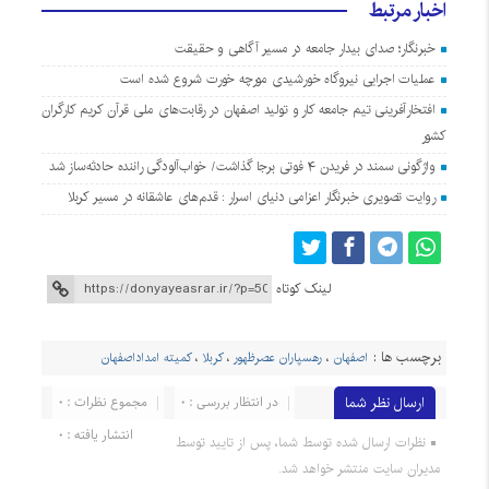
اخبار مرتبط
خبرنگار؛ صدای بیدار جامعه در مسیر آگاهی و حقیقت
عملیات اجرایی نیروگاه خورشیدی مورچه خورت شروع شده است
افتخارآفرینی تیم جامعه کار و تولید اصفهان در رقابت‌های ملی قرآن کریم کارگران
کشور
واژگونی سمند در فریدن ۴ فوتی برجا گذاشت/ خواب‌آلودگی راننده حادثه‌ساز شد
روایت تصویری خبرنگار اعزامی دنیای اسرار : قدم‌های عاشقانه در مسیر کربلا
لینک کوتاه
برچسب ها :
اصفهان
،
رهسپاران عصرظهور
،
کربلا
،
کمیته امداداصفهان
ارسال نظر شما
در انتظار بررسی : 0
مجموع نظرات : 0
انتشار یافته : 0
نظرات ارسال شده توسط شما، پس از تایید توسط
مدیران سایت منتشر خواهد شد.