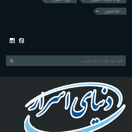
ابفااصفهان