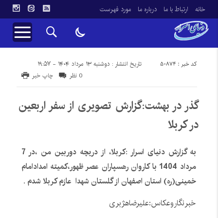
خانه
ارتباط با ما
درباره ما
مورد فهرست
کد خبر : 50874
تاریخ انتشار : دوشنبه ۱۳ مرداد ۱۴۰۴ - ۱۹:۵۷
0 نظر
چاپ خبر
گذر در بهشت:گزارش تصویری از سفر اربعین
در کربلا
به گزارش دنیای اسرار :کربلا، از دریچه دوربین من ،در 7
مرداد 1404 با کاروان رهسپاران عصر ظهور،کمیته امدادامام
خمینی(ره) استان اصفهان از گلستان شهدا عازم کربلا شدم .
خبرنگاروعکاس:علیرضاهژبری