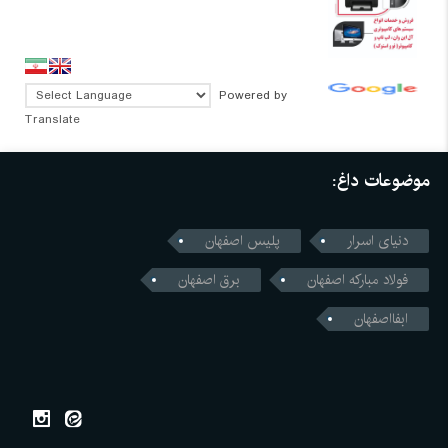
Powered by
Translate
موضوعات داغ:
دنیای اسرار
پلیس اصفهان
فولاد مبارکه اصفهان
برق اصفهان
ابفااصفهان