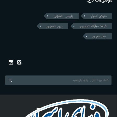
موضوعات داغ:
دنیای اسرار
پلیس اصفهان
فولاد مبارکه اصفهان
برق اصفهان
ابفااصفهان