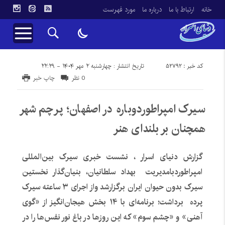
خانه
ارتباط با ما
درباره ما
مورد فهرست
کد خبر : 52792
تاریخ انتشار : چهارشنبه ۲ مهر ۱۴۰۴ - ۲۲:۲۹
0 نظر
چاپ خبر
سیرک امپراطوردوباره در اصفهان؛ پرچم شهر
همچنان بر بلندای هنر
گزارش دنیای اسرار ، نشست خبری سیرک بین‌المللی
امپراطوردبامدیریت بهداد سلطانیان، بنیان‌گذار نخستین
سیرک بدون حیوان ایران برگزارشد واز اجرای ۳ ساعته سیرک
پرده برداشت؛ برنامه‌ای با ۱۴ بخش هیجان‌انگیز از «گوی
آهنی» و «چشم سوم» که این روزها در باغ نور نفس‌ها را در