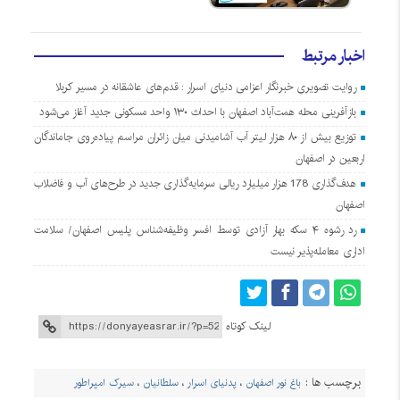
اخبار مرتبط
روایت تصویری خبرنگار اعزامی دنیای اسرار : قدم‌های عاشقانه در مسیر کربلا
بازآفرینی محله همت‌آباد اصفهان با احداث ۱۳۰ واحد مسکونی جدید آغاز می‌شود
توزیع بیش از ۸۰ هزار لیتر آب آشامیدنی میان زائران مراسم پیاده‌روی جاماندگان
اربعین در اصفهان
هدف‌گذاری 178 هزار میلیارد ریالی سرمایه‌گذاری جدید در طرح‌های آب و فاضلاب
اصفهان
رد رشوه ۴ سکه بهار آزادی توسط افسر وظیفه‌شناس پلیس اصفهان/ سلامت
اداری معامله‌پذیر نیست
لینک کوتاه
برچسب ها :
باغ نور اصفهان
،
پدنیای اسرار
،
سلطانیان
،
سیرک امپراطور