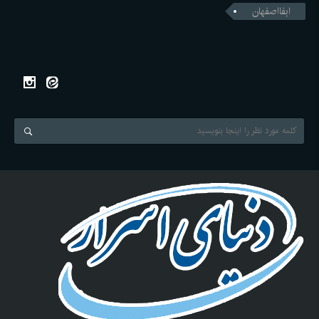
ابفااصفهان