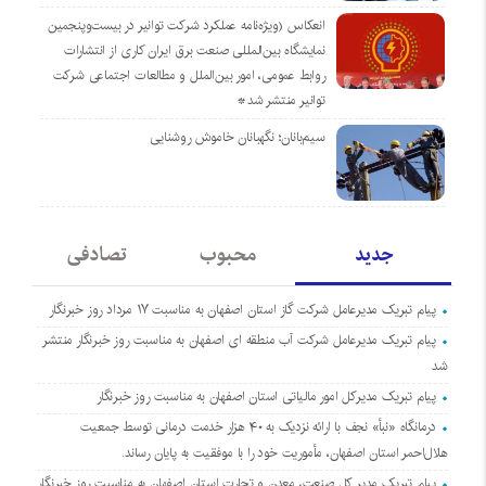
انعکاس (ویژه‌نامه عملکرد شرکت توانیر در بیست‌وپنجمین
نمایشگاه بین‌المللی صنعت برق ایران کاری از انتشارات
روابط عمومی، امور بین‌الملل و مطالعات اجتماعی شرکت
توانیر منتشر شد*
سیم‌بانان؛ نگهبانان خاموش روشنایی
جدید
محبوب
تصادفی
پیام تبریک مدیرعامل شرکت گاز استان اصفهان به مناسبت ۱۷ مرداد روز خبرنگار
پیام تبریک مدیرعامل شرکت آب منطقه ای اصفهان به مناسبت روز خبرنگار منتشر
شد
پیام تبریک مدیرکل امور مالیاتی استان اصفهان به مناسبت روز خبرنگار
درمانگاه «نبأ» نجف با ارائه نزدیک به ۴۰ هزار خدمت درمانی توسط جمعیت
هلال‌احمر استان اصفهان، مأموریت خود را با موفقیت به پایان رساند.
پیام تبریک مدیر کل صنعت، معدن و تجارت استان اصفهان به مناسبت روز خبرنگار