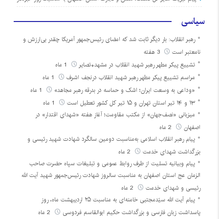
سیاسی
رهبر انقلاب: بار دیگر ثابت شد که امضای رئیس‌جمهور آمریکا چقدر بی‌ارزش و
نامعتبر است
3 هفته
تشییع پیکر مطهر رهبر شهید انقلاب در مشهد+تصایر
1 ماه
مراسم تشییع پیکر مطهر رهبر شهید انقلاب درنجف اشرف
1 ماه
«وداعی به وسعت ایران؛ اشک و حماسه در بدرقه رهبر مجاهد»
1 ماه
۱۳ و ۱۴ تیر استان تهران و ۱۵ تیر کل کشور تعطیل است
1 ماه
میزبانی «نصف‌جهان» از مکتب مقاومت؛ آغاز هفته «شهدای اقتدار» در
اصفهان
2 ماه
پیام رهبر انقلاب اسلامی به‌مناسبت دومین سالگرد شهادت شهید رئیسی و
بزرگداشت شهدای خدمت
2 ماه
پیام وبیانیه تسلیت از طرف روابط عمومی و تبلیغات سپاه حضرت صاحب
الزمان عج استان اصفهان به مناسبت سالروز شهادت رئیس‌جمهور شهید آیت الله
رئیسی و شهدای خدمت
2 ماه
پیام آیت الله سیّدمجتبی خامنه‌ای به مناسبت ۲۵ اردیبهشت ماه، روز
پاسداشت زبان فارسی و بزرگداشت حکیم ابوالقاسم فردوسی
2 ماه