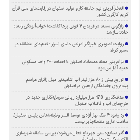
افتخارآفرینی تیم جامعه کار و تولید اصفهان در رقابت‌های ملی قرآن
کریم کارگران کشور
واژگونی سمند در فریدن ۴ فوتی برجا گذاشت/ خواب‌آلودگی راننده
حادثه‌ساز شد
روایت تصویری خبرنگار اعزامی دنیای اسرار : قدم‌های عاشقانه در
مسیر کربلا
بازآفرینی محله همت‌آباد اصفهان با احداث ۱۳۰ واحد مسکونی
جدید آغاز می‌شود
توزیع بیش از ۸۰ هزار لیتر آب آشامیدنی میان زائران مراسم
پیاده‌روی جاماندگان اربعین در اصفهان
هدف‌گذاری 178 هزار میلیارد ریالی سرمایه‌گذاری جدید در
طرح‌های آب و فاضلاب اصفهان
رد رشوه ۴ سکه بهار آزادی توسط افسر وظیفه‌شناس پلیس اصفهان/
سلامت اداری معامله‌پذیر نیست
گذر صنایع‌دستی چهارباغ فعال می‌شود/ بررسی سامانه شهرسازی
الکترونیک شهرداری اصفهان