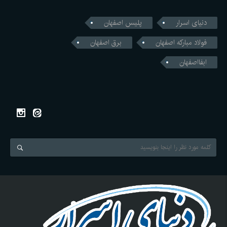
دنیای اسرار
پلیس اصفهان
فولاد مبارکه اصفهان
برق اصفهان
ابفااصفهان