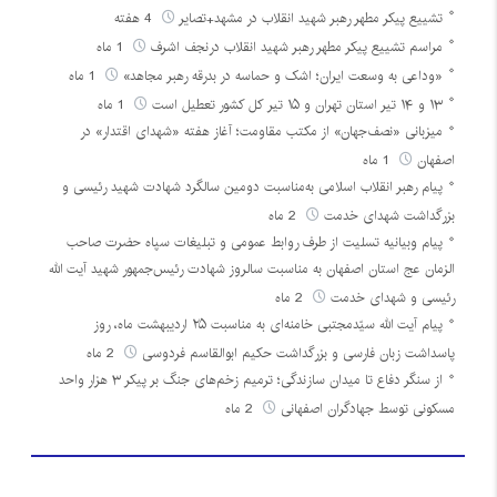
تشییع پیکر مطهر رهبر شهید انقلاب در مشهد+تصایر
4 هفته
مراسم تشییع پیکر مطهر رهبر شهید انقلاب درنجف اشرف
1 ماه
«وداعی به وسعت ایران؛ اشک و حماسه در بدرقه رهبر مجاهد»
1 ماه
۱۳ و ۱۴ تیر استان تهران و ۱۵ تیر کل کشور تعطیل است
1 ماه
میزبانی «نصف‌جهان» از مکتب مقاومت؛ آغاز هفته «شهدای اقتدار» در
اصفهان
1 ماه
پیام رهبر انقلاب اسلامی به‌مناسبت دومین سالگرد شهادت شهید رئیسی و
بزرگداشت شهدای خدمت
2 ماه
پیام وبیانیه تسلیت از طرف روابط عمومی و تبلیغات سپاه حضرت صاحب
الزمان عج استان اصفهان به مناسبت سالروز شهادت رئیس‌جمهور شهید آیت الله
رئیسی و شهدای خدمت
2 ماه
پیام آیت الله سیّدمجتبی خامنه‌ای به مناسبت ۲۵ اردیبهشت ماه، روز
پاسداشت زبان فارسی و بزرگداشت حکیم ابوالقاسم فردوسی
2 ماه
از سنگر دفاع تا میدان سازندگی؛ ترمیم زخم‌های جنگ بر پیکر ۳ هزار واحد
مسکونی توسط جهادگران اصفهانی
2 ماه