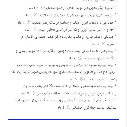
نامعتبر است
2 هفته
تشییع پیکر مطهر رهبر شهید انقلاب در مشهد+تصایر
4 هفته
مراسم تشییع پیکر مطهر رهبر شهید انقلاب درنجف اشرف
1 ماه
«وداعی به وسعت ایران؛ اشک و حماسه در بدرقه رهبر مجاهد»
1 ماه
۱۳ و ۱۴ تیر استان تهران و ۱۵ تیر کل کشور تعطیل است
1 ماه
میزبانی «نصف‌جهان» از مکتب مقاومت؛ آغاز هفته «شهدای اقتدار» در
اصفهان
2 ماه
پیام رهبر انقلاب اسلامی به‌مناسبت دومین سالگرد شهادت شهید رئیسی و
بزرگداشت شهدای خدمت
2 ماه
پیام وبیانیه تسلیت از طرف روابط عمومی و تبلیغات سپاه حضرت صاحب
الزمان عج استان اصفهان به مناسبت سالروز شهادت رئیس‌جمهور شهید آیت الله
رئیسی و شهدای خدمت
2 ماه
پیام آیت الله سیّدمجتبی خامنه‌ای به مناسبت ۲۵ اردیبهشت ماه، روز
پاسداشت زبان فارسی و بزرگداشت حکیم ابوالقاسم فردوسی
2 ماه
از سنگر دفاع تا میدان سازندگی؛ ترمیم زخم‌های جنگ بر پیکر ۳ هزار واحد
مسکونی توسط جهادگران اصفهانی
2 ماه