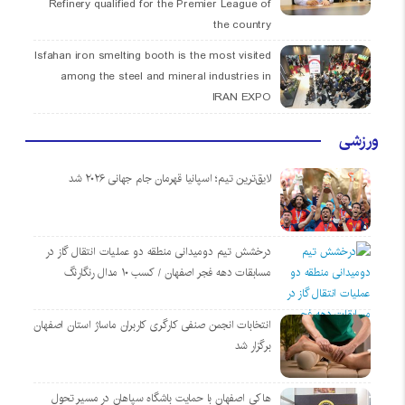
Refinery qualified for the Premier League of
the country
Isfahan iron smelting booth is the most visited
among the steel and mineral industries in
IRAN EXPO
ورزشی
لایق‌ترین تیم؛ اسپانیا قهرمان جام جهانی ۲۰۲۶ شد
درخشش تیم دومیدانی منطقه دو عملیات انتقال گاز در
مسابقات دهه فجر اصفهان / کسب ۱۰ مدال رنگارنگ
انتخابات انجمن صنفی کارگری کاربران ماساژ استان اصفهان
برگزار شد
هاکی اصفهان با حمایت باشگاه سپاهان در مسیر تحول