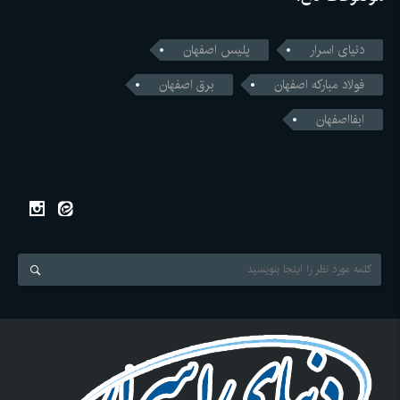
دنیای اسرار
پلیس اصفهان
فولاد مبارکه اصفهان
برق اصفهان
ابفااصفهان