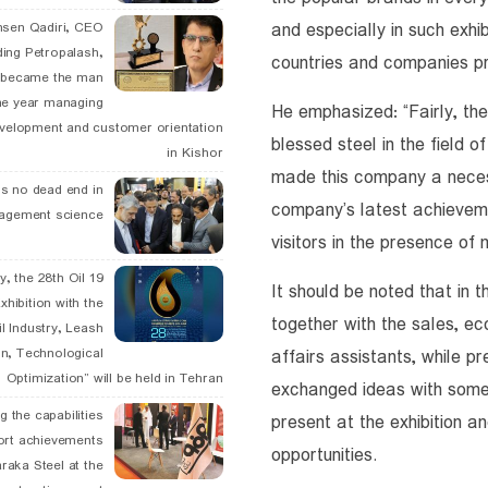
and especially in such exhib
hsen Qadiri, CEO
ding Petropalash,
countries and companies pre
, became the man
he year managing
He emphasized: “Fairly, the
velopment and customer orientation
blessed steel in the field o
in Kishor
made this company a necess
is no dead end in
company’s latest achieveme
agement science
visitors in the presence of
May, the 28th Oil
It should be noted that in 
xhibition with the
together with the sales, ec
l Industry, Leash
affairs assistants, while 
n, Technological
Optimization” will be held in Tehran
exchanged ideas with some
g the capabilities
present at the exhibition a
ort achievements
opportunities.
raka Steel at the