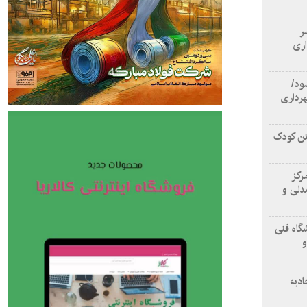
سر
اری
ود/
هرداری
تن کودک
رکز
دلی و
گاه فنی
و
ادیه