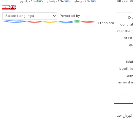
largest c
Powered by
Dr
Translate
congra
after the 
of Is
qu
Isfa
booth is
amo
mineral i
ا قهرمان جام