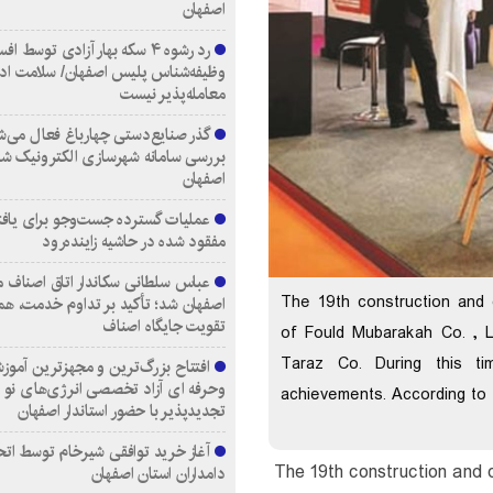
اصفهان
رد رشوه ۴ سکه بهار آزادی توسط اف
وظیفه‌شناس پلیس اصفهان/ سلامت اد
معامله‌پذیر نیست
گذر صنایع‌دستی چهارباغ فعال می‌ش
بررسی سامانه شهرسازی الکترونیک ش
اصفهان
عملیات گسترده جست‌وجو برای یاف
مفقود شده در حاشیه زاینده‌رود
عباس سلطانی سکاندار اتاق اصناف م
The 19th construction and 
اصفهان شد؛ تأکید بر تداوم خدمت، هم
تقویت جایگاه اصناف
of Fould Mubarakah Co. , Lt
Taraz Co. During this ti
افتتاح بزرگ‌ترین و مجهزترین آموزش
وحرفه ای آزاد تخصصی انرژی‌های نو 
achievements. According to D
تجدیدپذیر با حضور استاندار اصفهان
آغاز خرید توافقی شیرخام توسط اتح
The 19th construction and 
دامداران استان اصفهان