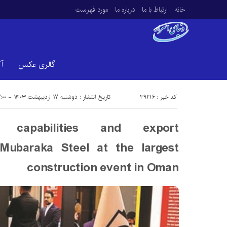
خانه
ارتباط با ما
درباره ما
مورد فهرست
گالری عکس
آ
کد خبر : 39216
تاریخ انتشار : دوشنبه ۱۷ اردیبهشت ۱۴۰۳ - ۱۲:۰۰
e capabilities and export
Mubaraka Steel at the largest
construction event in Oman