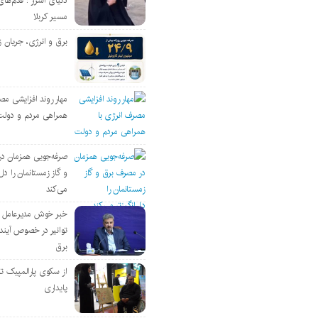
دنیای اسرار : قدم‌های
مسیر کربلا
برق و انرژی، جریان ز
مهار روند افزایشی مص
همراهی مردم و دولت
صرفه‌جویی همزمان د
و گاز زمستانمان را دل‌
می‌کند
خبر خوش مدیرعامل
توانیر در خصوص آین
برق
از سکوی پارالمپیک ت
پایداری