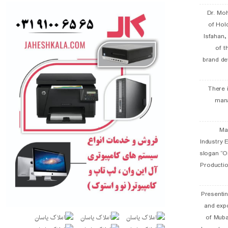
Dr. Mo
of Hol
Isfahan
of t
brand de
There 
man
19 
Industry E
slogan “Oi
Productio
Presentin
and exp
of Muba