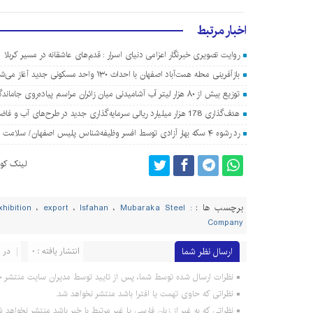
اخبار مرتبط
روایت تصویری خبرنگار اعزامی دنیای اسرار : قدم‌های عاشقانه در مسیر کربلا
بازآفرینی محله همت‌آباد اصفهان با احداث ۱۳۰ واحد مسکونی جدید آغاز می‌شود
توزیع بیش از ۸۰ هزار لیتر آب آشامیدنی میان زائران مراسم پیاده‌روی جاماندگان اربعین در اصفهان
هدف‌گذاری 178 هزار میلیارد ریالی سرمایه‌گذاری جدید در طرح‌های آب و فاضلاب اصفهان
رد رشوه ۴ سکه بهار آزادی توسط افسر وظیفه‌شناس پلیس اصفهان/ سلامت اداری معامله‌پذیر نیست
لینک کوت
برچسب ها :
xhibition
،
export
،
Isfahan
،
Mubaraka Steel
: Ambassador of Iran in Arman
Company
ارسال نظر شما
انتشار یافته : 0
در ا
نظرات ارسال شده توسط شما، پس از تایید توسط مدیران سایت منتشر خ
نظراتی که حاوی تهمت یا افترا باشد منتشر نخواهد شد.
نظراتی که به غیر از زبان فارسی یا غیر مرتبط با خبر باشد منتشر نخواهد ش