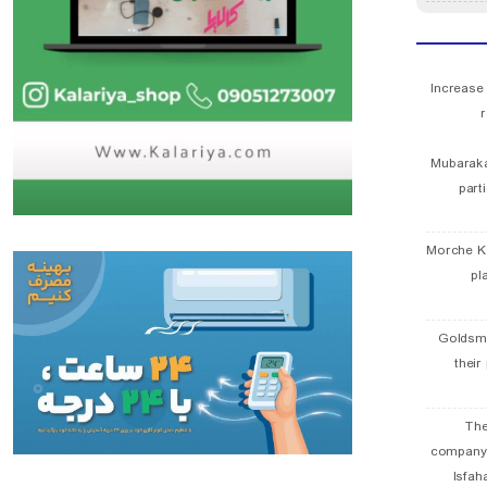
Increase
r
Mubaraka
part
Morche K
pl
Goldsmi
their
The
company
Isfah