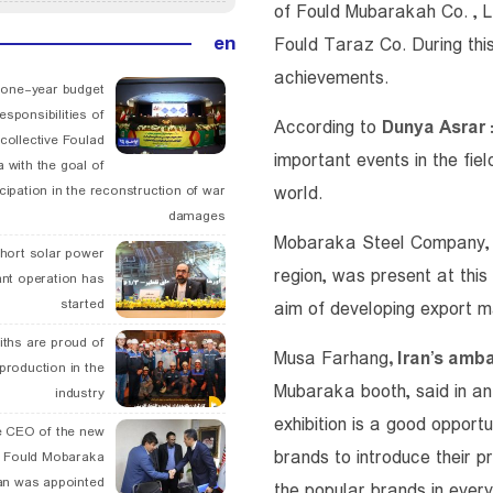
of Fould Mubarakah Co. , Lt
en
Fould Taraz Co. During this
achievements.
 one-year budget
esponsibilities of
According to
Dunya Asrar
collective Foulad
important events in the fiel
 with the goal of
world.
icipation in the reconstruction of war
damages
Mobaraka Steel Company, a
hort solar power
region, was present at this 
ant operation has
started
aim of developing export m
ths are proud of
Musa Farhang
, Iran’s am
 production in the
Mubaraka booth, said in an 
industry
exhibition is a good opport
 CEO of the new
brands to introduce their 
 Fould Mobaraka
an was appointed
the popular brands in ever