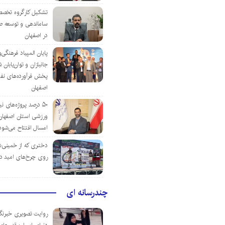
تشکیل کارگروه تخصص
ساماندهی و توسعه ص
در اصفهان
پایان المپیاد فرهنگی
جانبازان و توان‌یابا
پخش فرآورده‌های نفت
اصفهان
۵۰ درصد پروژه‌های نی
ورزشی استان اصفهان ت
امسال افتتاح می‌شود
دختری که از خمینی‌شهر
روی چرخ‌های امید د
چندرسانه ای
روایت تصویری خبرنگا