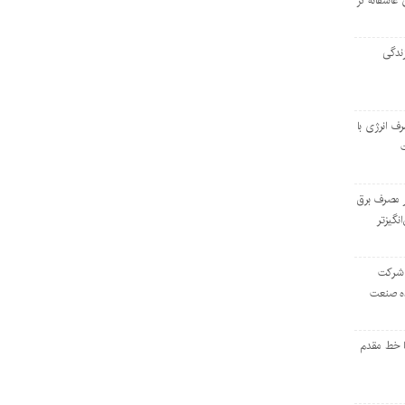
 عاشقانه در
ندگی
رف انرژی با
ر مصرف برق
انگیزتر
 شرکت
ده صنعت
ا خط مقدم