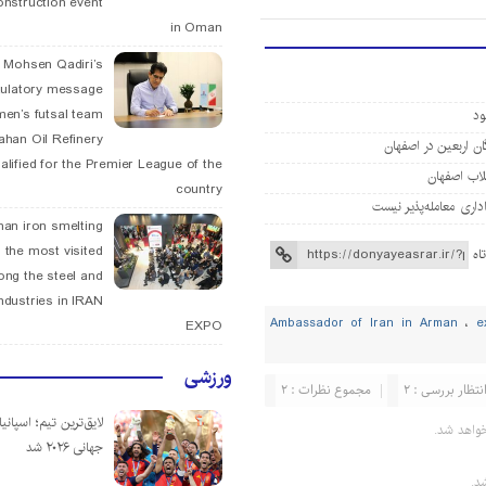
onstruction event
in Oman
. Mohsen Qadiri’s
tulatory message
men’s futsal team
fahan Oil Refinery
alified for the Premier League of the
country
han iron smelting
 the most visited
اه
ng the steel and
ndustries in IRAN
،
e
EXPO
ورزشی
نتظار بررسی : 2
مجموع نظرات : 2
لایق‌ترین تیم؛ اسپانی
واهد شد.
جهانی ۲۰۲۶ شد
د.