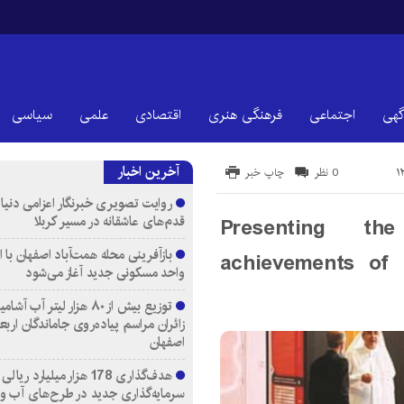
گهی
اجتماعی
فرهنگی هنری
اقتصادی
علمی
سیاسی
آخرین اخبار
0 نظر
چاپ خبر
روایت تصویری خبرنگار اعزامی دنیای
قدم‌های عاشقانه در مسیر کربلا
Presenting th
achievements of 
واحد مسکونی جدید آغاز می‌شود
توزیع بیش از ۸۰ هزار لیتر آب
زائران مراسم پیاده‌روی جاماندگان اربع
اصفهان
هدف‌گذاری 178 هزار میلیارد ریالی
سرمایه‌گذاری جدید در طرح‌های آب و