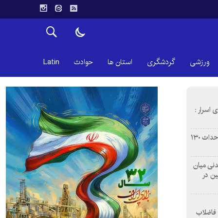
ورزشی
گردشگری
استان ها
حوادث
Latin
 اسرار :
بازآفرینی محله همت‌آباد اصفهان با احداث ۱۳۰
 آشامیدنی میان
ین در
 فاضلاب