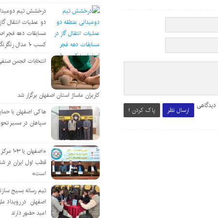
درخشش تیم دومیدان
دو عملیات انتقال گاز 
مسابقات دهه فجر اص
کسب ۱۰ مدال رنگارنگ
انتخابات انجمن صنفی
کاربران ماساژ استان اصفهان برگزار شد
 دیدگاهی
ارسال نظر
پاک کردن !
هاکی اصفهان با حمای
سپاهان در مسیر تحو
«اصفهان با 
قطب اول ایران در شن
است»
تیم رسانه بسیج سازن
اصفهان در رویداد مل
امید حضور دارند