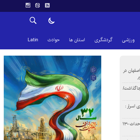
ورزشی
گردشگری
استان ها
حوادث
Latin
اصفهان در
ر
دن ۴ فوتی برجا گذاشت/
 اسرار :
بازآفرینی محله همت‌آباد اصفهان با احداث ۱۳۰