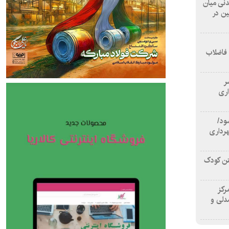
 آشامیدنی میان
ین در
 فاضلاب
سر
اری
ود/
هرداری
تن کودک
رکز
دلی و