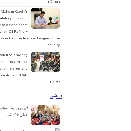
in Oman
. Mohsen Qadiri’s
tulatory message
men’s futsal team
fahan Oil Refinery
alified for the Premier League of the
country
han iron smelting
 the most visited
ng the steel and
ndustries in IRAN
EXPO
ورزشی
لایق‌ترین تیم؛ اسپانی
جهانی ۲۰۲۶ شد