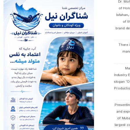
Dr. Mo
of Hol
Isfahan
of t
brand de
There 
man
19 
Industry E
slogan “Oi
Productio
Presentin
and exp
of Muba
largest c