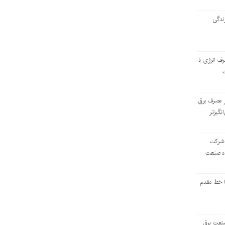
ندگی
رف انرژی با
ر مصرف برق
انگیزتر
 شرکت
ده صنعت
ا خط مقدم
 صنعت برق