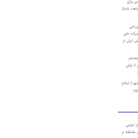
ی برای
نعت ماساژ
‌ورزشی
ن شرکت ملی
ی ایران در
مه‌تمام
ا پایان
 تا ایتالیا
وید
ر اعزامی
 عاشقانه در