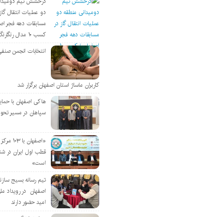
درخشش تیم دومیدان
دو عملیات انتقال گاز 
مسابقات دهه فجر اص
کسب ۱۰ مدال رنگارنگ
انتخابات انجمن صنفی
کاربران ماساژ استان اصفهان برگزار شد
هاکی اصفهان با حمای
سپاهان در مسیر تحو
«اصفهان با 
قطب اول ایران در شن
است»
تیم رسانه بسیج سازن
اصفهان در رویداد مل
امید حضور دارند