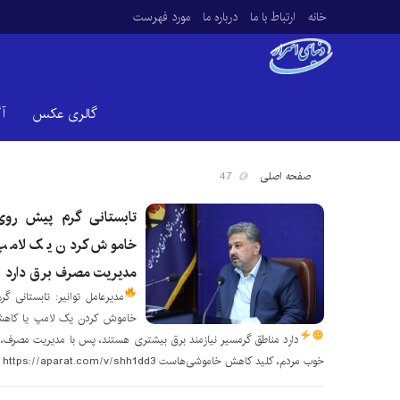
خانه
ارتباط با ما
درباره ما
مورد فهرست
گالری عکس
آ
صفحه اصلی
47
تابستانی گرم پیش رو
خاموش کردن یک لامپ یا
مدیریت مصرف برق دارد
مدیرعامل توانیر:
تابستانی گ
خاموش کردن یک لامپ یا کاهش ک
دارد
مناطق گرمسیر نیازمند برق بیشتری هستند، پس با مدیریت مصرف، 
خوب مردم، کلید کاهش خاموشی‌هاست https://aparat.com/v/shh1dd3