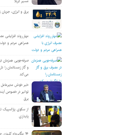
مسیر کربلا
برق و انرژی، جریان ز
مهار روند افزایشی مص
همراهی مردم و دولت
صرفه‌جویی همزمان د
و گاز زمستانمان را دل‌
می‌کند
خبر خوش مدیرعامل
توانیر در خصوص آین
برق
از سکوی پارالمپیک ت
پایداری
۱۴ مگاپروژه‌ کلیدی