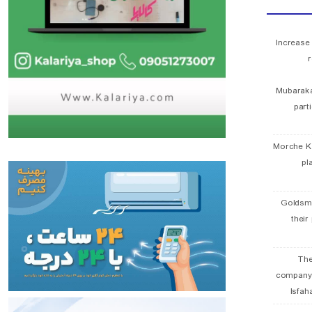
Increase
r
Mubaraka
part
Morche K
pl
Goldsmi
their
The
company
Isfah