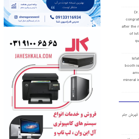
Dr
congra
after the 
of Is
qu
Isfa
booth is
amo
mineral i
ا قهرمان جام