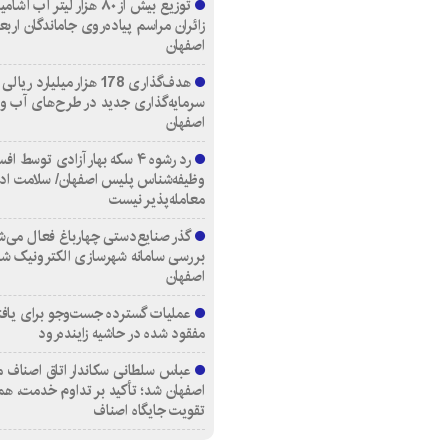
توزیع بیش از ۸۰ هزار لیتر آب
زائران مراسم پیاده‌روی جاماندگان اربع
اصفهان
هدف‌گذاری 178 هزار میلیارد ریالی
سرمایه‌گذاری جدید در طرح‌های آب و
اصفهان
رد رشوه ۴ سکه بهار آزادی توسط اف
وظیفه‌شناس پلیس اصفهان/ سلامت اد
معامله‌پذیر نیست
گذر صنایع‌دستی چهارباغ فعال می‌ش
بررسی سامانه شهرسازی الکترونیک ش
اصفهان
عملیات گسترده جست‌وجو برای یاف
مفقود شده در حاشیه زاینده‌رود
عباس سلطانی سکاندار اتاق اصناف م
اصفهان شد؛ تأکید بر تداوم خدمت، هم
تقویت جایگاه اصناف