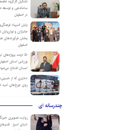
تشکیل کارگروه تخصص
ساماندهی و توسعه ص
در اصفهان
پایان المپیاد فرهنگی
جانبازان و توان‌یابا
پخش فرآورده‌های نفت
اصفهان
۵۰ درصد پروژه‌های نی
ورزشی استان اصفهان ت
امسال افتتاح می‌شود
دختری که از خمینی‌شهر
روی چرخ‌های امید د
چندرسانه ای
روایت تصویری خبرنگا
دنیای اسرار : قدم‌های