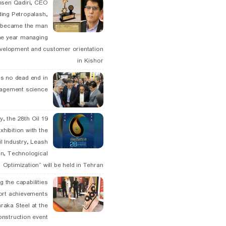
hsen Qadiri, CEO
ding Petropalash,
, became the man
he year managing
velopment and customer orientation
in Kishor
is no dead end in
agement science
May, the 28th Oil
xhibition with the
l Industry, Leash
n, Technological
Optimization” will be held in Tehran
g the capabilities
ort achievements
raka Steel at the
onstruction event