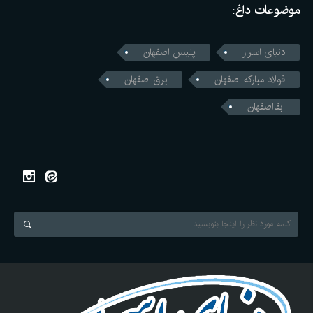
موضوعات داغ:
دنیای اسرار
پلیس اصفهان
فولاد مبارکه اصفهان
برق اصفهان
ابفااصفهان