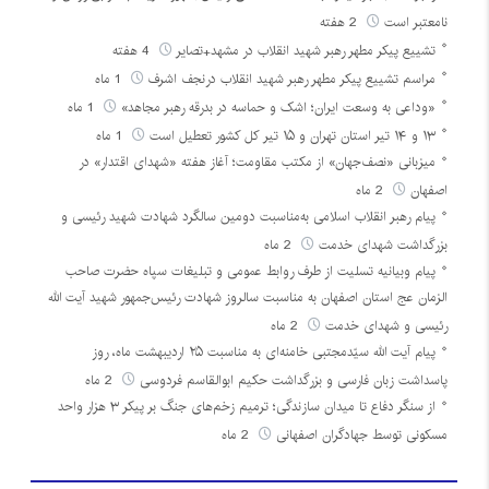
نامعتبر است
2 هفته
تشییع پیکر مطهر رهبر شهید انقلاب در مشهد+تصایر
4 هفته
مراسم تشییع پیکر مطهر رهبر شهید انقلاب درنجف اشرف
1 ماه
«وداعی به وسعت ایران؛ اشک و حماسه در بدرقه رهبر مجاهد»
1 ماه
۱۳ و ۱۴ تیر استان تهران و ۱۵ تیر کل کشور تعطیل است
1 ماه
میزبانی «نصف‌جهان» از مکتب مقاومت؛ آغاز هفته «شهدای اقتدار» در
اصفهان
2 ماه
پیام رهبر انقلاب اسلامی به‌مناسبت دومین سالگرد شهادت شهید رئیسی و
بزرگداشت شهدای خدمت
2 ماه
پیام وبیانیه تسلیت از طرف روابط عمومی و تبلیغات سپاه حضرت صاحب
الزمان عج استان اصفهان به مناسبت سالروز شهادت رئیس‌جمهور شهید آیت الله
رئیسی و شهدای خدمت
2 ماه
پیام آیت الله سیّدمجتبی خامنه‌ای به مناسبت ۲۵ اردیبهشت ماه، روز
پاسداشت زبان فارسی و بزرگداشت حکیم ابوالقاسم فردوسی
2 ماه
از سنگر دفاع تا میدان سازندگی؛ ترمیم زخم‌های جنگ بر پیکر ۳ هزار واحد
مسکونی توسط جهادگران اصفهانی
2 ماه