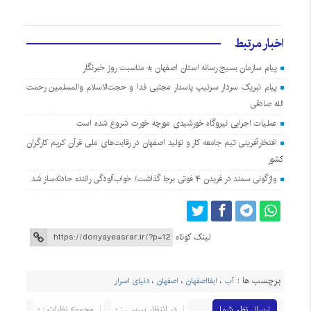
اخبار مرتبط
پیام سازمان بسیج رسانه استان اصفهان به مناسبت روز خبرنگار
پیام تبریک سردار سرتیپ پاسدار مجتبی فدا و حجت‌الاسلام والمسلمین رحمت
الله صادقی
عملیات اجرایی نیروگاه خورشیدی مورچه خورت شروع شده است
افتخارآفرینی تیم جامعه کار و تولید اصفهان در رقابت‌های ملی قرآن کریم کارگران
کشور
واژگونی سمند در فریدن ۴ فوتی برجا گذاشت/ خواب‌آلودگی راننده حادثه‌ساز شد
لینک کوتاه
برچسب ها :
آب
،
ابفااصفهان
،
اصفهان
،
دنیای اسرار
ارسال نظر شما
در انتظار بررسی : 0
مجموع نظرات : 0