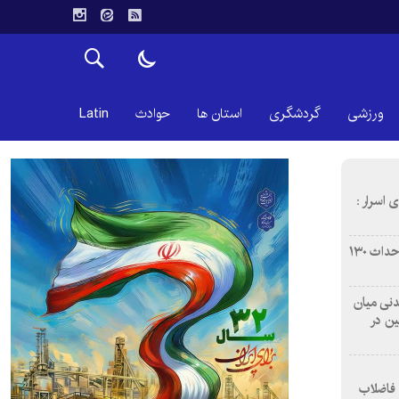
ورزشی
گردشگری
استان ها
حوادث
Latin
 اسرار :
بازآفرینی محله همت‌آباد اصفهان با احداث ۱۳۰
 آشامیدنی میان
ین در
 فاضلاب