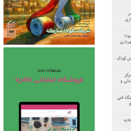
سر
اری
ود/
هرداری
تن کودک
رکز
دلی و
گاه فنی
و
ادیه