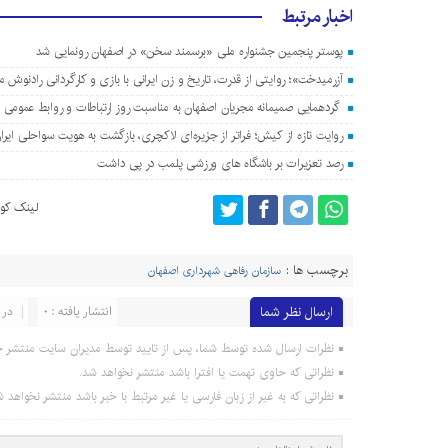
اخبار مرتبط
پوستر پنجمین جشنواره ملی «برسمند سخن» در اصفهان رونمایی شد
آزرمیدخت»؛ روایتی از قدرت، تاریخ و زن ایرانی با بازی و کارگردانی رادنوش 
گردهمایی صمیمانه مجریان اصفهان به مناسبت روز ارتباطات و روابط عمومی ب
روایت تازه از کیش؛ فراتر از جزیره‌ای لاکچری، بازگشت به هویت سواحلی ایرا
رصد تعزیرات بر باشگاه های ورزشی پلمب در پی داشت
لینک کوت
برچسب ها :
سازمان رفاهی شهرداری اصفهان
ارسال نظر شما
انتشار یافته : 0
در 
نظرات ارسال شده توسط شما، پس از تایید توسط مدیران سایت منتشر خ
نظراتی که حاوی تهمت یا افترا باشد منتشر نخواهد شد.
نظراتی که به غیر از زبان فارسی یا غیر مرتبط با خبر باشد منتشر نخواهد ش