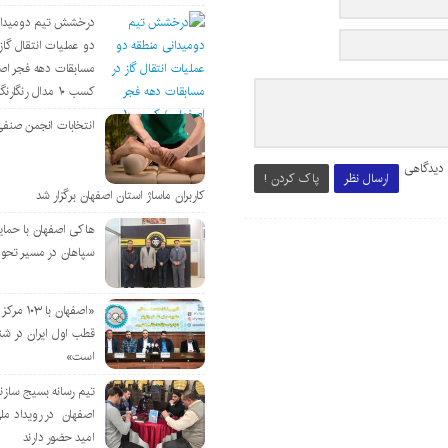
درخشش تیم دومیدان
دو عملیات انتقال گاز 
مسابقات دهه فجر اص
کسب ۱۰ مدال رنگارنگ
انتخابات انجمن صنفی
 دیدگاهی
ارسال نظر
پاک کردن !
کاربران ماساژ استان اصفهان برگزار شد
هاکی اصفهان با حمای
سپاهان در مسیر تحو
«اصفهان با 
قطب اول ایران در شن
است»
تیم رسانه بسیج سازن
اصفهان در رویداد مل
امید حضور دارند