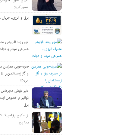
دنیای اسرار : قدم‌های
مسیر کربلا
برق و انرژی، جریان ز
مهار روند افزایشی مص
همراهی مردم و دولت
صرفه‌جویی همزمان د
و گاز زمستانمان را دل‌
می‌کند
خبر خوش مدیرعامل
توانیر در خصوص آین
برق
از سکوی پارالمپیک ت
پایداری