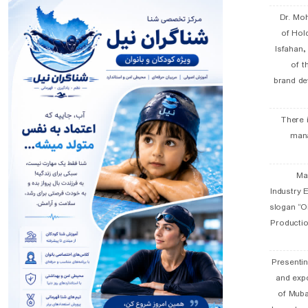
Dr. Mo
of Hol
Isfahan
of t
brand de
There 
man
19 
Industry E
slogan “Oi
Productio
Presentin
and exp
of Muba