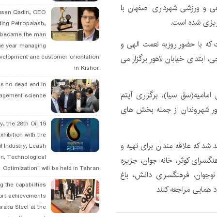
عی و ورزشی شهرداری اصفهان با
hsen Qadiri, CEO
ding Petropalash,
, became the man
 که با حضور روزبه نعمت الهی و
he year managing
velopment and customer orientation
 ابتدای خیابان لاهور برگزار می
in Kishor
is no dead end in
ن امامیه(سق سیا)، برگزاری آیتم
agement science
ر شهروندان از جمله بخش های
May, the 28th Oil
xhibition with the
۲۰ بهمن ماه ساعت ۱۹ برگزار خواهد شد که علاقه مندان برای تهیه و
l Industry, Leash
n, Technological
نگسرای کوثر، خانه جوان، جزیره
Optimization” will be held in Tehran
نوجوان، فرهنگسرای دانش، باغ
g the capabilities
د همایی مراجعه کنند
ort achievements
raka Steel at the