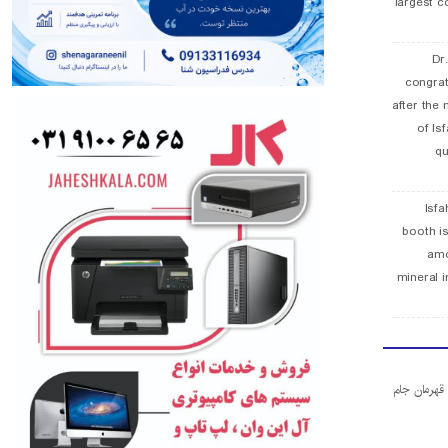
largest c
Dr
congra
after the 
of Is
qu
Isfa
booth is
amo
mineral i
ا قهرمان جام