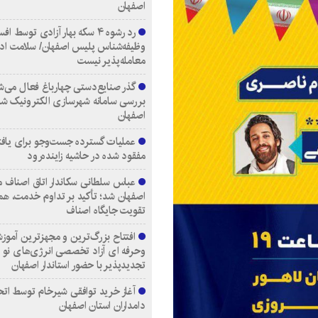
اصفهان
رد رشوه ۴ سکه بهار آزادی توسط اف
وظیفه‌شناس پلیس اصفهان/ سلامت اد
معامله‌پذیر نیست
گذر صنایع‌دستی چهارباغ فعال می‌ش
بررسی سامانه شهرسازی الکترونیک ش
اصفهان
عملیات گسترده جست‌وجو برای یاف
مفقود شده در حاشیه زاینده‌رود
عباس سلطانی سکاندار اتاق اصناف م
اصفهان شد؛ تأکید بر تداوم خدمت، هم
تقویت جایگاه اصناف
افتتاح بزرگ‌ترین و مجهزترین آموزش
وحرفه ای آزاد تخصصی انرژی‌های نو 
تجدیدپذیر با حضور استاندار اصفهان
آغاز خرید توافقی شیرخام توسط اتح
دامداران استان اصفهان