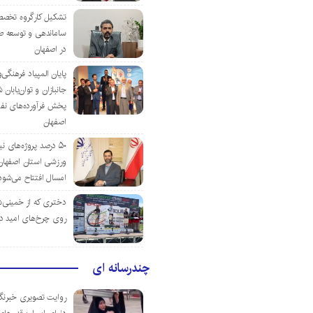
تشکیل کارگروه تخصص
ساماندهی و توسعه ص
در اصفهان
پایان المپیاد فرهنگی
جانبازان و توان‌یابا
پخش فرآورده‌های نفت
اصفهان
۵۰ درصد پروژه‌های نی
ورزشی استان اصفهان ت
امسال افتتاح می‌شود
دختری که از خمینی‌شهر
روی چرخ‌های امید د
چندرسانه ای
روایت تصویری خبرنگا