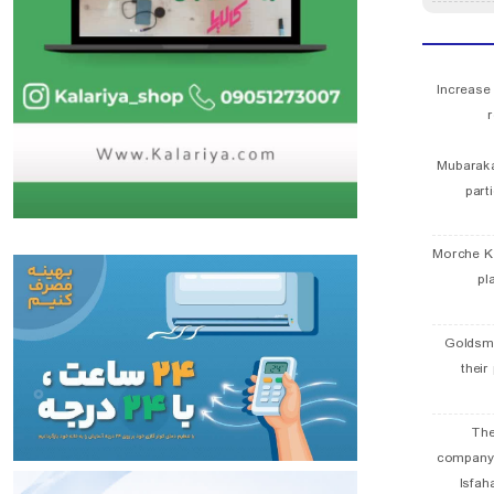
Increase
r
Mubaraka
part
Morche K
pl
Goldsmi
their
The
company
Isfah