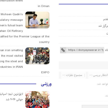
onstruction event
in Oman
. Mohsen Qadiri’s
مقدم
tulatory message
men’s futsal team
رگزار شد
fahan Oil Refinery
ن
alified for the Premier League of the
country
اه
han iron smelting
 the most visited
ng the steel and
ndustries in IRAN
EXPO
انتظار بررسی : 0
مجموع نظرات : 0
ورزشی
واهد شد.
لایق‌ترین تیم؛ اسپانی
د.
جهانی ۲۰۲۶ شد