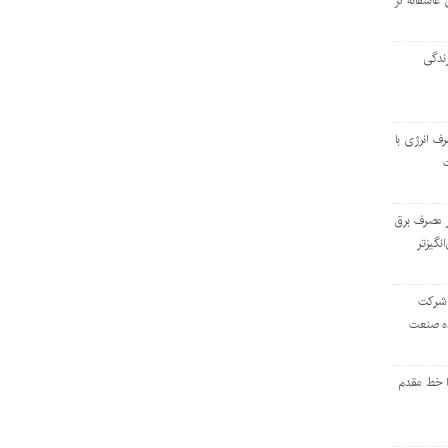
 عاشقانه در
ندگی
رف انرژی با
ر مصرف برق
انگیزتر
 شرکت
ده صنعت
ا خط مقدم