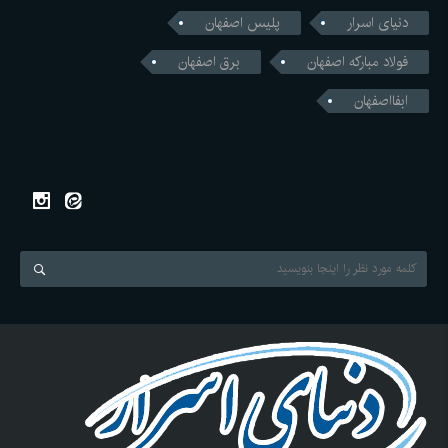
دنیای اسرار
پلیس اصفهان
فولاد مبارکه اصفهان
برق اصفهان
ابفااصفهان