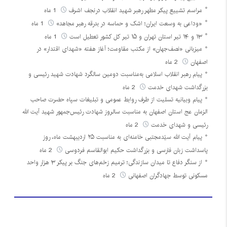
مراسم تشییع پیکر مطهر رهبر شهید انقلاب درنجف اشرف
1 ماه
«وداعی به وسعت ایران؛ اشک و حماسه در بدرقه رهبر مجاهد»
1 ماه
۱۳ و ۱۴ تیر استان تهران و ۱۵ تیر کل کشور تعطیل است
1 ماه
میزبانی «نصف‌جهان» از مکتب مقاومت؛ آغاز هفته «شهدای اقتدار» در
اصفهان
2 ماه
پیام رهبر انقلاب اسلامی به‌مناسبت دومین سالگرد شهادت شهید رئیسی و
بزرگداشت شهدای خدمت
2 ماه
پیام وبیانیه تسلیت از طرف روابط عمومی و تبلیغات سپاه حضرت صاحب
الزمان عج استان اصفهان به مناسبت سالروز شهادت رئیس‌جمهور شهید آیت الله
رئیسی و شهدای خدمت
2 ماه
پیام آیت الله سیّدمجتبی خامنه‌ای به مناسبت ۲۵ اردیبهشت ماه، روز
پاسداشت زبان فارسی و بزرگداشت حکیم ابوالقاسم فردوسی
2 ماه
از سنگر دفاع تا میدان سازندگی؛ ترمیم زخم‌های جنگ بر پیکر ۳ هزار واحد
مسکونی توسط جهادگران اصفهانی
2 ماه