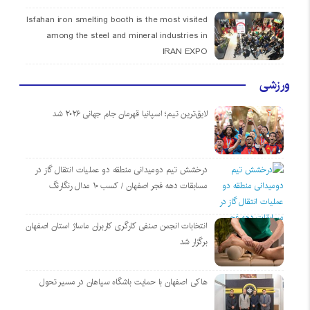
Isfahan iron smelting booth is the most visited
among the steel and mineral industries in
IRAN EXPO
ورزشی
لایق‌ترین تیم؛ اسپانیا قهرمان جام جهانی ۲۰۲۶ شد
درخشش تیم دومیدانی منطقه دو عملیات انتقال گاز در
مسابقات دهه فجر اصفهان / کسب ۱۰ مدال رنگارنگ
انتخابات انجمن صنفی کارگری کاربران ماساژ استان اصفهان
برگزار شد
هاکی اصفهان با حمایت باشگاه سپاهان در مسیر تحول