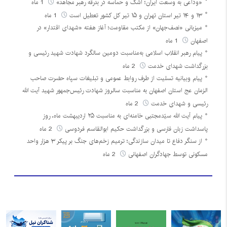
«وداعی به وسعت ایران؛ اشک و حماسه در بدرقه رهبر مجاهد»
1 ماه
۱۳ و ۱۴ تیر استان تهران و ۱۵ تیر کل کشور تعطیل است
1 ماه
میزبانی «نصف‌جهان» از مکتب مقاومت؛ آغاز هفته «شهدای اقتدار» در
اصفهان
1 ماه
پیام رهبر انقلاب اسلامی به‌مناسبت دومین سالگرد شهادت شهید رئیسی و
بزرگداشت شهدای خدمت
2 ماه
پیام وبیانیه تسلیت از طرف روابط عمومی و تبلیغات سپاه حضرت صاحب
الزمان عج استان اصفهان به مناسبت سالروز شهادت رئیس‌جمهور شهید آیت الله
رئیسی و شهدای خدمت
2 ماه
پیام آیت الله سیّدمجتبی خامنه‌ای به مناسبت ۲۵ اردیبهشت ماه، روز
پاسداشت زبان فارسی و بزرگداشت حکیم ابوالقاسم فردوسی
2 ماه
از سنگر دفاع تا میدان سازندگی؛ ترمیم زخم‌های جنگ بر پیکر ۳ هزار واحد
مسکونی توسط جهادگران اصفهانی
2 ماه