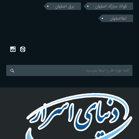
فولاد مبارکه اصفهان
برق اصفهان
ابفااصفهان