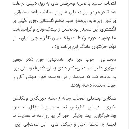
انتخاب اساتید با تجربه وسرفصل های به روز، دلیلی بر علت
شد تا در هر دو روز صندلی ها پر از مخاطب باشد.سخنرانی
پر شور وپر مایه ،پرفسور سید هاشم گلستانی ،چون نگینی بر
انگشتری این سمینار بود.تجلیل از پیشکسوتان و گرامیداشت
مقام‌شهید حوزه ارتباطات ونخستین تلگرام چی ایران، از
دیگر حرکتهای ماندگار این برنامه بود .
سخنرانی خوب وپر مایه ،اساتیدی چون دکتر نجفی
سولاری،دکتر اسماعیلی،دکتر هادی زمانی،دکتر فائزه تقی پور
و….باعث شد که میهمانان در خواست فایل صوتی آنان را
جهت استفاده داشته باشند.
همکاری وهمدلی اصحاب رسانه از جمله خبرنگاران وعکاسان
خبری در این کنفرانس نیز بسیار زیبا وقابل تحسین
بود.خبرگزاری ایمنا ودیگر خبر گزاریها،روزنامه ها وسایت ها
لحظه به لحظه اخبار و چیکده های این سخنرانی این