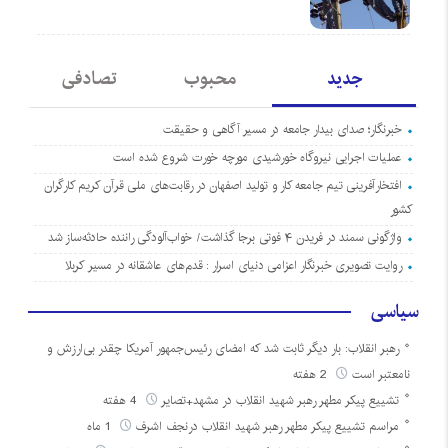
جدید
محبوب
تصادفی
خبرنگار؛ صدای بیدار جامعه در مسیر آگاهی و حقیقت
عملیات اجرایی نیروگاه خورشیدی مورچه خورت شروع شده است
افتخارآفرینی تیم جامعه کار و تولید اصفهان در رقابت‌های ملی قرآن کریم کارگران
کشور
واژگونی سمند در فریدن ۴ فوتی برجا گذاشت/ خواب‌آلودگی راننده حادثه‌ساز شد
روایت تصویری خبرنگار اعزامی دنیای اسرار : قدم‌های عاشقانه در مسیر کربلا
سیاسی
رهبر انقلاب: بار دیگر ثابت شد که امضای رئیس‌جمهور آمریکا چقدر بی‌ارزش و
نامعتبر است
2 هفته
تشییع پیکر مطهر رهبر شهید انقلاب در مشهد+تصایر
4 هفته
مراسم تشییع پیکر مطهر رهبر شهید انقلاب درنجف اشرف
1 ماه