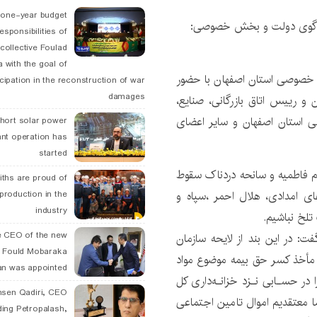
 one-year budget
 و گوی دولت و بخش خصوصی:
esponsibilities of
collective Foulad
 with the goal of
خصوصی استان اصفهان با حضور
icipation in the reconstruction of war
damages
و رییس اتاق بازرگانی، صنایع،
ی استان اصفهان و سایر اعضای
hort solar power
ant operation has
started
ام فاطمیه و سانحه دردناک سقوط
ths are proud of
های امدادی، هلال احمر ،سپاه و
 production in the
industry
تلخ نباشیم.
 CEO of the new
ا اشاره به بخش هایی از قانون بودجه سال ١٣٩٧ گفت: در این بند از لایحه سازمان
 Fould Mobaraka
مأخذ کسر حق بیمه موضوع مواد
an was appointed
ط را در حسـابی نـزد خزانـه‌داری کل
hsen Qadiri, CEO
ما معتقدیم اموال تامین اجتماعی
ding Petropalash,