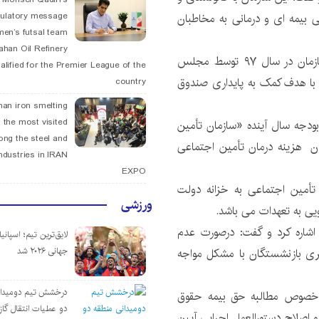
ی بیمه ای و درمانی به مخاطبان
tulatory message
men’s futsal team
fahan Oil Refinery
محمد گورابی با اعتراض به تصویب لایحه بودجه این سازمان در سال ۹۷ توسط مجلس
alified for the Premier League of the
ا هدف کمک به پایداری صندوق
country
han iron smelting
 the most visited
ودجه سال آینده «سازمان تأمین
ng the steel and
 تمامی سهم درمان ( ۹/۲۷) به عنوان هزینه درمان تأمین اجتماعی
ndustries in IRAN
EXPO
تأمین اجتماعی به خزانه دولت
ورزشی
ی به تعهدات می باشد.
اشاره کرد و گفت: درصورت عدم
لایق‌ترین تیم؛ اسپانی
ری بازنشستگان با مشکل مواجه
جهانی ۲۰۲۶ شد
درخشش تیم دومیدان
در خصوص مطالبه حق بیمه حقوق
دو عملیات انتقال گاز 
 اصلاح دستورالعمل اجرایی آیین