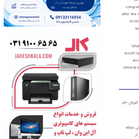
congra
after the 
of Is
qu
Isfa
booth is
amo
mineral i
ا قهرمان جام
ی منطقه
در