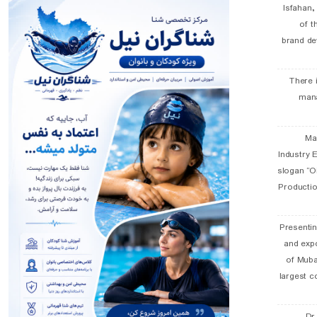
Isfahan
of t
brand de
There 
man
19 
Industry E
slogan “Oi
Productio
Presentin
and exp
of Muba
largest c
Dr