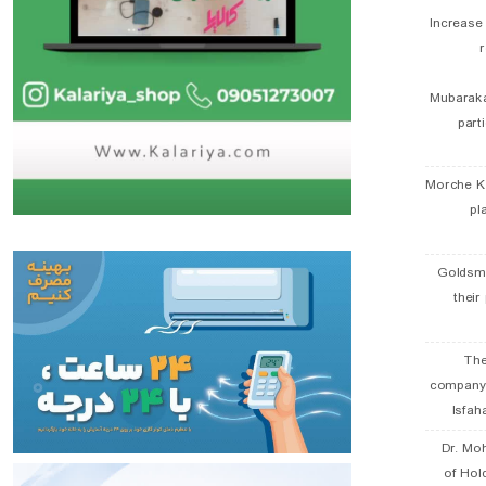
Increase
r
Mubaraka
part
Morche K
pl
Goldsmi
their
The
company
Isfah
Dr. Mo
of Hol