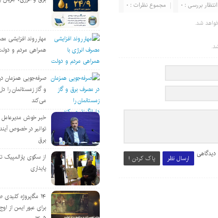
انتظار بررسی : 0
مجموع نظرات : 0
واهد شد.
مهار روند افزایشی مص
د.
همراهی مردم و دولت
صرفه‌جویی همزمان د
و گاز زمستانمان را دل‌
می‌کند
خبر خوش مدیرعامل
توانیر در خصوص آین
برق
 دیدگاهی
از سکوی پارالمپیک ت
ارسال نظر
پاک کردن !
پایداری
۱۴ مگاپروژه‌ کلیدی
برای عبور ایمن از اوج 