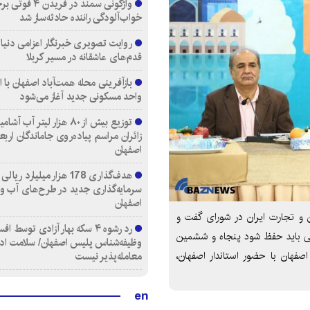
واژگونی سمند در فری
خواب‌آلودگی راننده حادثه‌ساز شد
روایت تصویری خبرنگار اعزامی دنیای
قدم‌های عاشقانه در مسیر کربلا
واحد مسکونی جدید آغاز می‌شود
توزیع بیش از ۸۰ هزار لیتر آب
زائران مراسم پیاده‌روی جاماندگان اربع
اصفهان
هدف‌گذاری 178 هزار میلیارد ریالی
سرمایه‌گذاری جدید در طرح‌های آب و
اصفهان
 و تجارت ایران در شورای گفت و
رد رشوه ۴ سکه بهار آزادی توسط اف
 باید حفظ شود پنجاه و ششمین
وظیفه‌شناس پلیس اصفهان/ سلامت اد
ان با حضور استاندار اصفهان،
معامله‌پذیر نیست
en