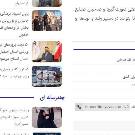
در اصفهان
نعتی صورت گیرد و صاحبان صنایع
پایان المپیاد فرهنگی
تا بتوانند در مسیر رشد و توسعه و
جانبازان و توان‌یابا
پخش فرآورده‌های نفت
اصفهان
۵۰ درصد پروژه‌های نی
ورزشی استان اصفهان ت
امسال افتتاح می‌شود
 الله صادقی
دختری که از خمینی‌شهر
روی چرخ‌های امید د
ران کشور
چندرسانه ای
اه
روایت تصویری خبرنگا
دنیای اسرار : قدم‌های
مسیر کربلا
برق و انرژی، جریان ز