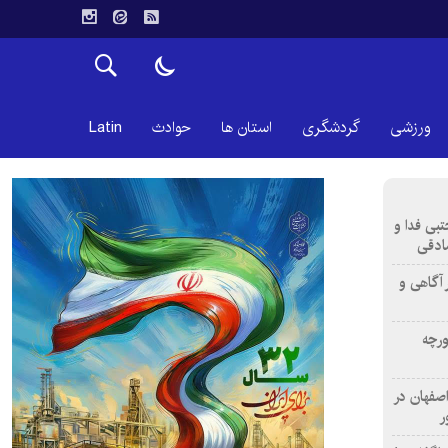
ورزشی
گردشگری
استان ها
حوادث
Latin
تبی فدا و
ادقی
 آگاهی و
ورچه
اصفهان در
ر