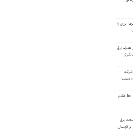
رف انرژی با
ر مصرف برق
انگیزتر
 شرکت
ده صنعت
ا خط مقدم
 صنعت برق
بار تابستان