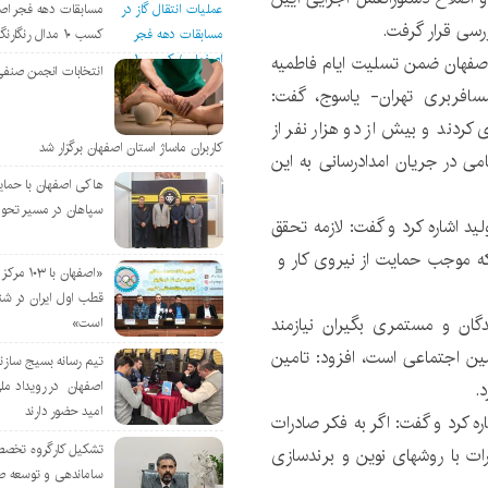
مسابقات دهه فجر اص
سی قرار گرفت.
کسب ۱۰ مدال رنگارنگ
اصفهان ضمن تسلیت ایام فاطمیه
انتخابات انجمن صنفی
ای مسافربری تهران- یاسوج، گفت:
ردند و بیش از دو هزار نفر از
کاربران ماساژ استان اصفهان برگزار شد
می در جریان امدادرسانی به این
هاکی اصفهان با حمای
سپاهان در مسیر تحو
ید اشاره کرد و گفت: لازمه تحقق
ه موجب حمایت از نیروی کار و
«اصفهان با 
قطب اول ایران در شن
گان و مستمری بگیران نیازمند
است»
ین اجتماعی است، افزود: تامین
تیم رسانه بسیج سازن
.
اصفهان در رویداد مل
امید حضور دارند
ه کرد و گفت: اگر به فکر صادرات
تشکیل کارگروه تخصص
ت با روشهای نوین و برندسازی
ساماندهی و توسعه ص