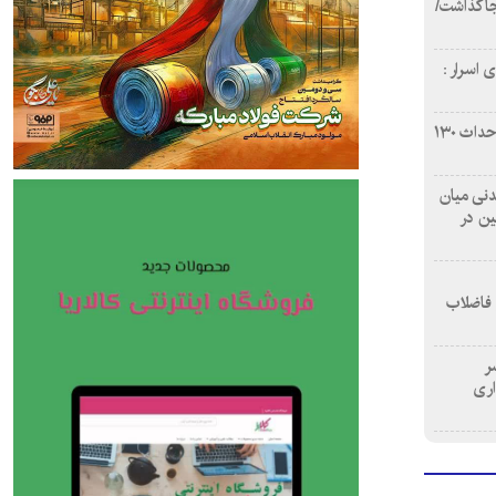
دن ۴ فوتی برجا گذاشت/
 اسرار :
بازآفرینی محله همت‌آباد اصفهان با احداث ۱۳۰
 آشامیدنی میان
ین در
 فاضلاب
سر
اری