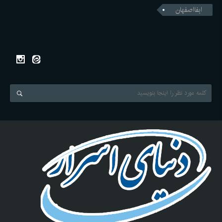
ابفااصفهان