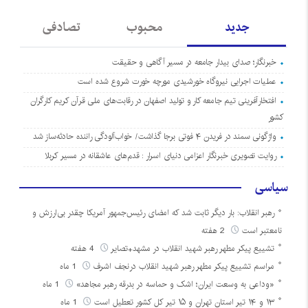
جدید
محبوب
تصادفی
خبرنگار؛ صدای بیدار جامعه در مسیر آگاهی و حقیقت
عملیات اجرایی نیروگاه خورشیدی مورچه خورت شروع شده است
افتخارآفرینی تیم جامعه کار و تولید اصفهان در رقابت‌های ملی قرآن کریم کارگران
کشور
واژگونی سمند در فریدن ۴ فوتی برجا گذاشت/ خواب‌آلودگی راننده حادثه‌ساز شد
روایت تصویری خبرنگار اعزامی دنیای اسرار : قدم‌های عاشقانه در مسیر کربلا
سیاسی
رهبر انقلاب: بار دیگر ثابت شد که امضای رئیس‌جمهور آمریکا چقدر بی‌ارزش و
نامعتبر است
2 هفته
تشییع پیکر مطهر رهبر شهید انقلاب در مشهد+تصایر
4 هفته
مراسم تشییع پیکر مطهر رهبر شهید انقلاب درنجف اشرف
1 ماه
«وداعی به وسعت ایران؛ اشک و حماسه در بدرقه رهبر مجاهد»
1 ماه
۱۳ و ۱۴ تیر استان تهران و ۱۵ تیر کل کشور تعطیل است
1 ماه