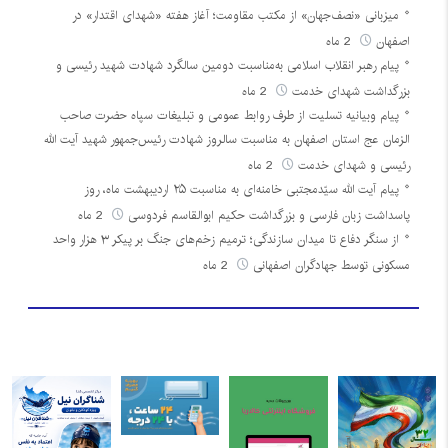
میزبانی «نصف‌جهان» از مکتب مقاومت؛ آغاز هفته «شهدای اقتدار» در
اصفهان
2 ماه
پیام رهبر انقلاب اسلامی به‌مناسبت دومین سالگرد شهادت شهید رئیسی و
بزرگداشت شهدای خدمت
2 ماه
پیام وبیانیه تسلیت از طرف روابط عمومی و تبلیغات سپاه حضرت صاحب
الزمان عج استان اصفهان به مناسبت سالروز شهادت رئیس‌جمهور شهید آیت الله
رئیسی و شهدای خدمت
2 ماه
پیام آیت الله سیّدمجتبی خامنه‌ای به مناسبت ۲۵ اردیبهشت ماه، روز
پاسداشت زبان فارسی و بزرگداشت حکیم ابوالقاسم فردوسی
2 ماه
از سنگر دفاع تا میدان سازندگی؛ ترمیم زخم‌های جنگ بر پیکر ۳ هزار واحد
مسکونی توسط جهادگران اصفهانی
2 ماه